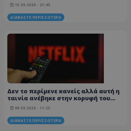
15.05.2026 - 21:45
ΔΙΑΒΆΣΤΕ ΠΕΡΙΣΣΌΤΕΡΑ
Δεν το περίμενε κανείς αλλά αυτή η
ταινία ανέβηκε στην κορυφή του
Netflix - Ποιος ο λόγος
09.05.2026 - 11:25
ΔΙΑΒΆΣΤΕ ΠΕΡΙΣΣΌΤΕΡΑ