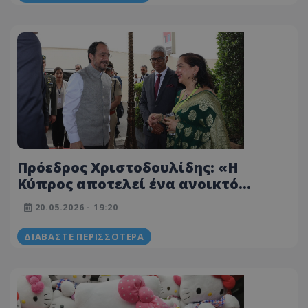
Πρόεδρος Χριστοδουλίδης: «Η
Κύπρος αποτελεί ένα ανοικτό
στούντιο» - Ταινία Bollywood θα
20.05.2026 - 19:20
γυριστεί για πρώτη φορά στη χώρα
μας
ΔΙΑΒΆΣΤΕ ΠΕΡΙΣΣΌΤΕΡΑ