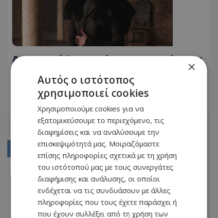
Ανακοινώθηκε επίσημα η ταινία του
×
Game of Thrones, αυτός είναι ο
Αυτός ο ιστότοπος
τίτλος της
16.04.2026 - 09:16
χρησιμοποιεί cookies
Χρησιμοποιούμε cookies για να
ΔΙΑΒΆΣΤΕ ΠΕΡΙΣΣΌΤΕΡΑ
εξατομικεύσουμε το περιεχόμενο, τις
διαφημίσεις και να αναλύσουμε την
επισκεψιμότητά μας. Μοιραζόμαστε
01
επίσης πληροφορίες σχετικά με τη χρήση
του ιστότοπού μας με τους συνεργάτες
02
διαφήμισης και ανάλυσης, οι οποίοι
03
ενδέχεται να τις συνδυάσουν με άλλες
04
πληροφορίες που τους έχετε παράσχει ή
που έχουν συλλέξει από τη χρήση των
05