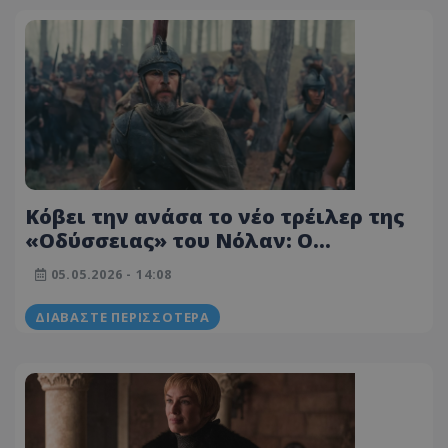
Κόβει την ανάσα το νέο τρέιλερ της
«Οδύσσειας» του Νόλαν: Ο
Κύκλωπας, η εντυπωσιακή
05.05.2026 - 14:08
Χάθαγουεϊ ως Πηνελόπη και ο
Πάτινσον
ΔΙΑΒΆΣΤΕ ΠΕΡΙΣΣΌΤΕΡΑ