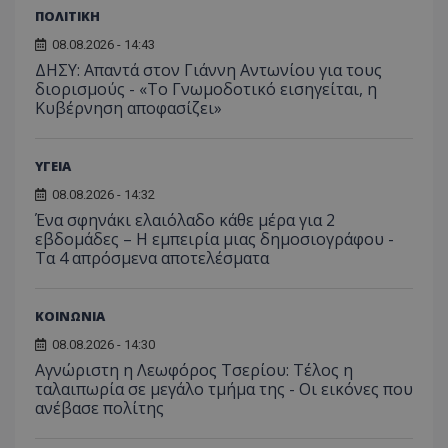
ΠΟΛΙΤΙΚΗ
08.08.2026 - 14:43
ΔΗΣΥ: Απαντά στον Γιάννη Αντωνίου για τους
διορισμούς - «Το Γνωμοδοτικό εισηγείται, η
Κυβέρνηση αποφασίζει»
ΥΓΕΙΑ
08.08.2026 - 14:32
Ένα σφηνάκι ελαιόλαδο κάθε μέρα για 2
msToken
.tiktok.com
εβδομάδες – Η εμπειρία μιας δημοσιογράφου -
Τα 4 απρόσμενα αποτελέσματα
ΚΟΙΝΩΝΙΑ
08.08.2026 - 14:30
Αγνώριστη η Λεωφόρος Τσερίου: Τέλος η
ταλαιπωρία σε μεγάλο τμήμα της - Οι εικόνες που
ανέβασε πολίτης