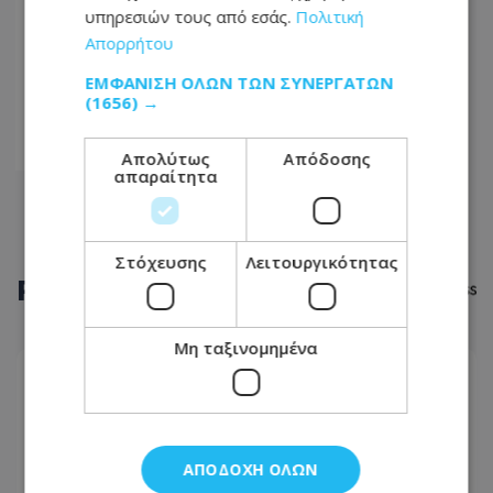
υπηρεσιών τους από εσάς.
Πολιτική
...
Απορρήτου
36
ΕΜΦΆΝΙΣΗ ΌΛΩΝ ΤΩΝ ΣΥΝΕΡΓΑΤΏΝ
(1656) →
37
38
Απολύτως
Απόδοσης
απαραίτητα
Στόχευσης
Λειτουργικότητας
ΡΟΗ
ΕΙΔΗΣΕΩΝ
Μη ταξινομημένα
ΔΙΕΘΝΗ
08.08.2026 - 16:57
Πλοίο δέχθηκε επίθεση στα ανοικτά του Ομάν -
Ασφαλές το πλήρωμα λένε οι Βρετανοί
ΑΠΟΔΟΧΉ ΌΛΩΝ