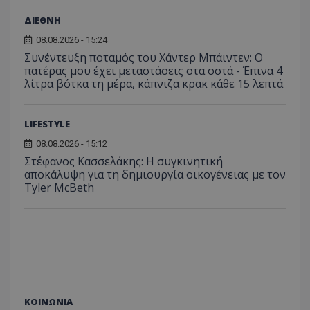
ΔΙΕΘΝΗ
08.08.2026 - 15:24
Συνέντευξη ποταμός του Χάντερ Μπάιντεν: Ο
πατέρας μου έχει μεταστάσεις στα οστά - Έπινα 4
λίτρα βότκα τη μέρα, κάπνιζα κρακ κάθε 15 λεπτά
ASP.NET_SessionId
Microsoft Corporation
themasports.tothemaonline.co
LIFESTYLE
08.08.2026 - 15:12
Στέφανος Κασσελάκης: Η συγκινητική
αποκάλυψη για τη δηµιουργία οικογένειας με τον
Tyler McBeth
VISITOR_PRIVACY_METADATA
YouTube
ΚΟΙΝΩΝΙΑ
.youtube.com