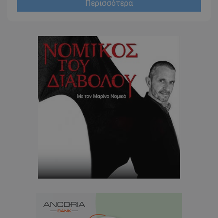
Περισσότερα
usprivacy
.themasports.tothemaonline.co