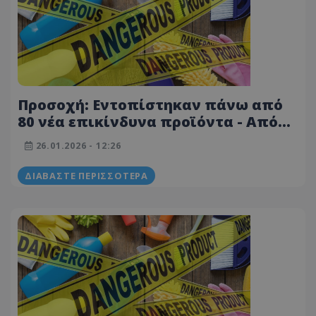
Προσοχή: Εντοπίστηκαν πάνω από
80 νέα επικίνδυνα προϊόντα - Από
μάσκα προσώπου μέχρι ποδήλατο -
26.01.2026 - 12:26
Δείτε λίστα
ΔΙΑΒΆΣΤΕ ΠΕΡΙΣΣΌΤΕΡΑ