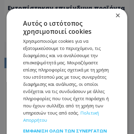
Εντοπίστηκαν επικίνδυνα προϊόντα
×
- Από εργαλεία μέχρι
τραπεζομάντιλα και κάλτσες - Δείτε
Αυτός ο ιστότοπος
22.10.2025 - 08:30
φωτογραφίες
χρησιμοποιεί cookies
ΔΙΑΒΆΣΤΕ ΠΕΡΙΣΣΌΤΕΡΑ
Χρησιμοποιούμε cookies για να
εξατομικεύσουμε το περιεχόμενο, τις
διαφημίσεις και να αναλύσουμε την
επισκεψιμότητά μας. Μοιραζόμαστε
01
επίσης πληροφορίες σχετικά με τη χρήση
02
του ιστότοπού μας με τους συνεργάτες
διαφήμισης και ανάλυσης, οι οποίοι
03
ενδέχεται να τις συνδυάσουν με άλλες
04
πληροφορίες που τους έχετε παράσχει ή
05
που έχουν συλλέξει από τη χρήση των
υπηρεσιών τους από εσάς.
Πολιτική
...
Απορρήτου
06
ΕΜΦΆΝΙΣΗ ΌΛΩΝ ΤΩΝ ΣΥΝΕΡΓΑΤΏΝ