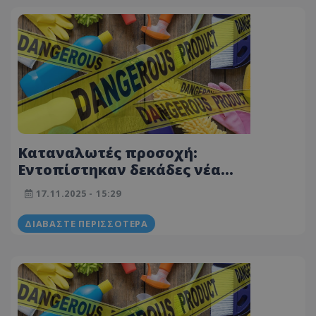
Καταναλωτές προσοχή:
Εντοπίστηκαν δεκάδες νέα
επικίνδυνα προϊόντα – Από
17.11.2025 - 15:29
παιχνίδια μέχρι κοσμήματα – Δείτε
λίστα
ΔΙΑΒΆΣΤΕ ΠΕΡΙΣΣΌΤΕΡΑ