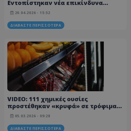
Εντοπίστηκαν νέα επικίνδυνα
προϊόντα - Από τραπεζομάντιλο
20.04.2026 - 15:52
μέχρι τσάντες και καφετιέρες - Δείτε
λίστα
ΔΙΑΒΆΣΤΕ ΠΕΡΙΣΣΌΤΕΡΑ
VIDEO: 111 χημικές ουσίες
προστέθηκαν «κρυφά» σε τρόφιμα
και ποτά χωρίς να ειδοποιηθεί ο
05.03.2026 - 09:28
FDA
ΔΙΑΒΆΣΤΕ ΠΕΡΙΣΣΌΤΕΡΑ