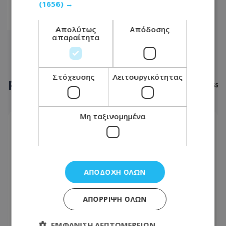
(1656) →
07
08
Απολύτως
Απόδοσης
απαραίτητα
Στόχευσης
Λειτουργικότητας
ΡΟΗ
ΕΙΔΗΣΕΩΝ
Μη ταξινομημένα
ΚΟΙΝΩΝΙΑ
07.08.2026 - 11:31
Πέθανε η Έλλη Παπαντωνίου: Πότε θα γίνει η
κηδεία - Η επιθυμία της οικογένειας
ΑΠΟΔΟΧΉ ΌΛΩΝ
ΚΟΙΝΩΝΙΑ
ΑΠΌΡΡΙΨΗ ΌΛΩΝ
07.08.2026 - 11:05
Προσοχή όσοι πάνε Αεροδρόμιο Λάρνακας: Τι
ΕΜΦΆΝΙΣΗ ΛΕΠΤΟΜΕΡΕΙΏΝ