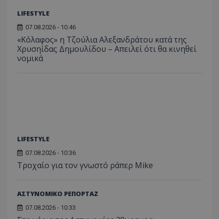
LIFESTYLE
07.08.2026 - 10:46
ASP.NET_SessionId
Microsoft Corporation
themasports.tothemaonline.co
«Κόλαφος» η Τζούλια Αλεξανδράτου κατά της
Χρυσηίδας Δημουλίδου – Απειλεί ότι θα κινηθεί
νομικά
LIFESTYLE
07.08.2026 - 10:36
Τροχαίο για τον γνωστό ράπερ Mike
VISITOR_PRIVACY_METADATA
YouTube
.youtube.com
ΑΣΤΥΝΟΜΙΚΟ ΡΕΠΟΡΤΑΖ
07.08.2026 - 10:33