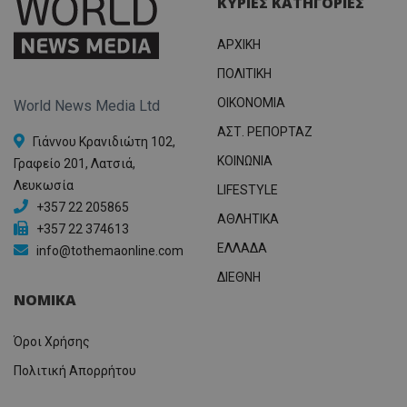
ΚΥΡΙΕΣ ΚΑΤΗΓΟΡΙΕΣ
αναγ
συχνότ
να π
επισκέ
τον 
τον τρ
του 
ΑΡΧΙΚΗ
οποίο 
επισκέπ
ΠΟΛΙΤΙΚΗ
πρόσβα
ιστοσε
Συλλέγε
OIKONOMIA
World News Media Ltd
για τις
του χρ
ΑΣΤ. ΡΕΠΟΡΤΑΖ
ιστοσε
Γιάννου Κρανιδιώτη 102,
ποιες σ
ΚΟΙΝΩΝΙΑ
Γραφείο 201, Λατσιά,
έχουν 
Λευκωσία
LIFESTYLE
_ga_J7RS52TMNC
.tothemaonline.com
1 χρόνος 1
Αυτό τ
μήνας
χρησιμ
+357 22 205865
από το
ΑΘΛΗΤΙΚΑ
+357 22 374613
Analyti
διατήρ
ΕΛΛΑΔΑ
info@tothemaonline.com
κατάσ
περιόδ
ΔΙΕΘΝΗ
σύνδεσ
ΝΟΜΙΚΑ
Όροι Χρήσης
Πολιτική Απορρήτου