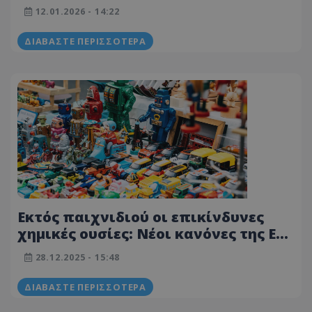
και αξεσουάρ αυτοκινήτου - Λίστα
12.01.2026 - 14:22
ΔΙΑΒΆΣΤΕ ΠΕΡΙΣΣΌΤΕΡΑ
Εκτός παιχνιδιού οι επικίνδυνες
χημικές ουσίες: Νέοι κανόνες της ΕΕ
για τα παιδικά παιχνίδια – Τι
28.12.2025 - 15:48
αλλάζει από τη νέα χρονιά
ΔΙΑΒΆΣΤΕ ΠΕΡΙΣΣΌΤΕΡΑ