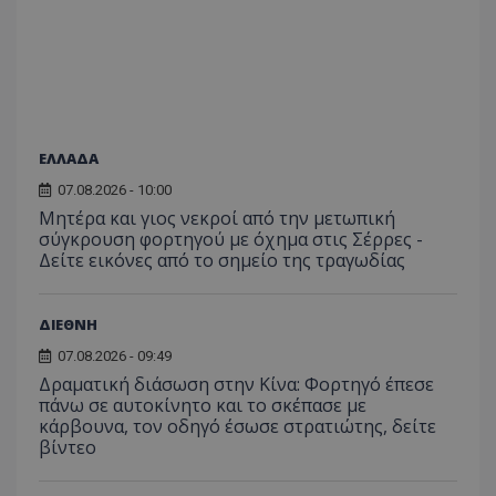
__cf_bm
Cloudflare Inc.
.twitter.com
ΕΛΛΑΔΑ
07.08.2026 - 10:00
Μητέρα και γιος νεκροί από την μετωπική
σύγκρουση φορτηγού με όχημα στις Σέρρες -
Δείτε εικόνες από το σημείο της τραγωδίας
ΔΙΕΘΝΗ
ASP.NET_SessionId
Microsoft Corporation
lifenewscy.tothemaonline.com
07.08.2026 - 09:49
Δραματική διάσωση στην Κίνα: Φορτηγό έπεσε
πάνω σε αυτοκίνητο και το σκέπασε με
κάρβουνα, τον οδηγό έσωσε στρατιώτης, δείτε
βίντεο