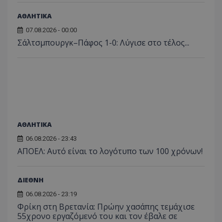
ΑΘΛΗΤΙΚΑ
ASP.NET_SessionId
Microsoft Corporation
07.08.2026 - 00:00
themasports.tothemaonline.co
Σάλτσμπουργκ–Πάφος 1-0: Λύγισε στο τέλος...
ΑΘΛΗΤΙΚΑ
06.08.2026 - 23:43
ΑΠΟΕΛ: Αυτό είναι το λογότυπο των 100 χρόνων!
VISITOR_PRIVACY_METADATA
YouTube
.youtube.com
ΔΙΕΘΝΗ
06.08.2026 - 23:19
Φρίκη στη Βρετανία: Πρώην χασάπης τεμάχισε
55χρονο εργαζόμενό του και τον έβαλε σε