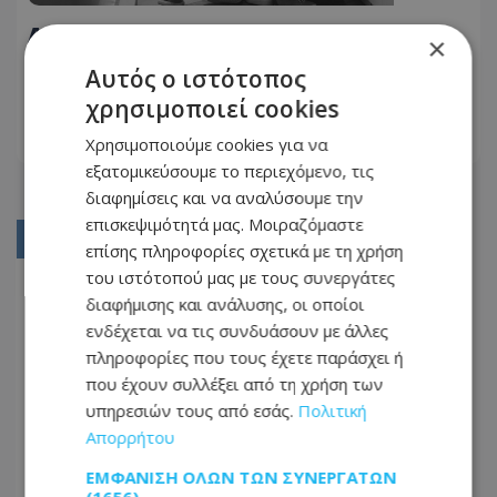
Ανησυχητική αλυσίδα: Από τις
×
μικροπαραβάσεις στο σοβαρό
Αυτός ο ιστότοπος
έγκλημα – Τι δείχνουν οι αριθμοί και
26.10.2025 - 07:26
χρησιμοποιεί cookies
πώς το εξηγεί ψυχολόγος
Χρησιμοποιούμε cookies για να
ΔΙΑΒΆΣΤΕ ΠΕΡΙΣΣΌΤΕΡΑ
εξατομικεύσουμε το περιεχόμενο, τις
διαφημίσεις και να αναλύσουμε την
επισκεψιμότητά μας. Μοιραζόμαστε
01
επίσης πληροφορίες σχετικά με τη χρήση
του ιστότοπού μας με τους συνεργάτες
02
διαφήμισης και ανάλυσης, οι οποίοι
03
ενδέχεται να τις συνδυάσουν με άλλες
πληροφορίες που τους έχετε παράσχει ή
04
που έχουν συλλέξει από τη χρήση των
05
υπηρεσιών τους από εσάς.
Πολιτική
...
Απορρήτου
07
ΕΜΦΆΝΙΣΗ ΌΛΩΝ ΤΩΝ ΣΥΝΕΡΓΑΤΏΝ