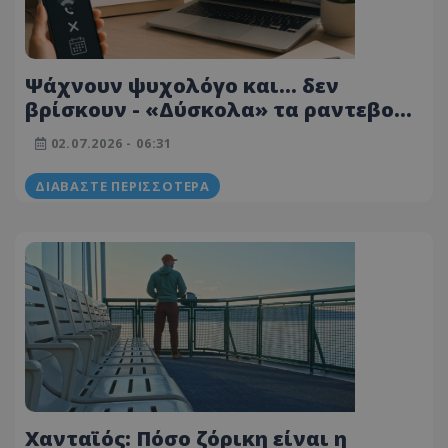
Ψάχνουν ψυχολόγο και… δεν
βρίσκουν - «Δύσκολα» τα ραντεβού
με έμπειρους και εξειδικευμένους –
02.07.2026 - 06:31
Τι ισχύει για εντός και εκτός ΓεΣΥ
ΔΙΑΒΆΣΤΕ ΠΕΡΙΣΣΌΤΕΡΑ
Χανταϊός: Πόσο ζόρικη είναι η