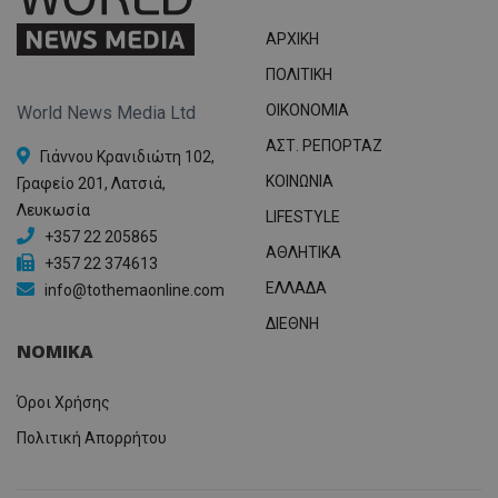
συχνότ
να π
επισκέ
τον 
ΑΡΧΙΚΗ
τον τρ
του 
οποίο 
επισκέπ
ΠΟΛΙΤΙΚΗ
πρόσβα
ιστοσε
OIKONOMIA
World News Media Ltd
Συλλέγε
για τις
ΑΣΤ. ΡΕΠΟΡΤΑΖ
του χρ
Γιάννου Κρανιδιώτη 102,
ιστοσε
ποιες σ
ΚΟΙΝΩΝΙΑ
Γραφείο 201, Λατσιά,
έχουν 
Λευκωσία
LIFESTYLE
_ga_J7RS52TMNC
.tothemaonline.com
1 χρόνος 1
Αυτό τ
+357 22 205865
μήνας
χρησιμ
ΑΘΛΗΤΙΚΑ
από το
+357 22 374613
Analyti
ΕΛΛΑΔΑ
διατήρ
info@tothemaonline.com
κατάσ
περιόδ
ΔΙΕΘΝΗ
σύνδεσ
ΝΟΜΙΚΑ
Όροι Χρήσης
Πολιτική Απορρήτου