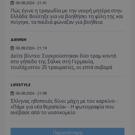
06.08.2026 - 21:41
Πώς έγινε η τραγωδία με την νεκρή μητέρα στην
Ελλάδα: Βούτηξε για να βοηθήσει τη φίλη της και
πνίγηκε, τα παιδιά φώναζαν για βοήθεια
msToken
.tiktok.com
ΔΙΕΘΝΗ
06.08.2026 - 21:19
Δείτε βίντεο: Συγκρούστηκαν δύο τραμ κοντά
στο γήπεδο της Σάλκε στη Γερμανία,
τουλάχιστον 25 τραυματίες, οι επτά σοβαρά
LIFESTYLE
06.08.2026 - 21:08
Έλληνας ηθοποιός δίνει μάχη με τον καρκίνο -
«Πάμε για νέα θεραπεία» - Η φωτογραφία που
ανέβασε από το νοσοκομείο
CookieScriptConsent
CookieScript
www.tothemaonline.com
Περισσότερα