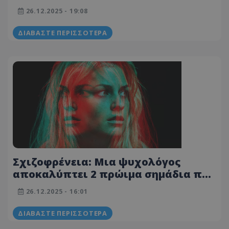
ψυχολόγος δίνει tips για να
26.12.2025 - 19:08
διαφυλάξεις την ηρεμία σου
ΔΙΑΒΆΣΤΕ ΠΕΡΙΣΣΌΤΕΡΑ
Σχιζοφρένεια: Μια ψυχολόγος
αποκαλύπτει 2 πρώιμα σημάδια που
πρέπει να μας ανησυχήσουν
26.12.2025 - 16:01
ΔΙΑΒΆΣΤΕ ΠΕΡΙΣΣΌΤΕΡΑ