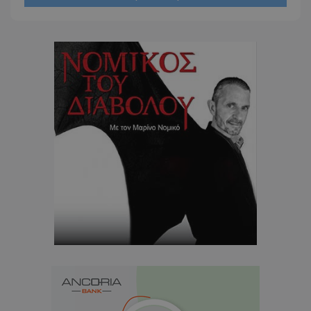
usprivacy
.themasports.tothemaonline.co