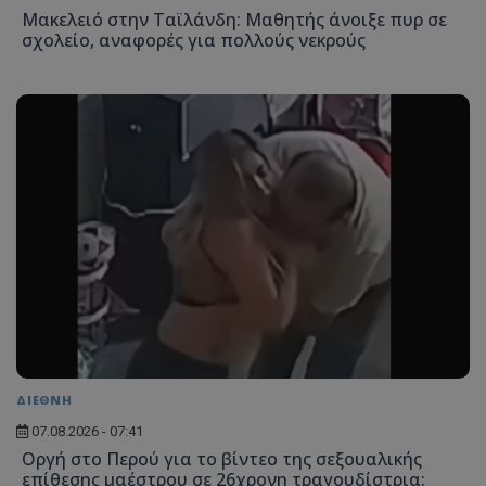
Μακελειό στην Ταϊλάνδη: Μαθητής άνοιξε πυρ σε
σχολείο, αναφορές για πολλούς νεκρούς
CookieScriptConsent
CookieScript
www.tothemaonline.com
ΔΙΕΘΝΗ
07.08.2026 - 07:41
Οργή στο Περού για το βίντεο της σεξουαλικής
usprivacy
.themasports.tothemaonline.c
επίθεσης μαέστρου σε 26χρονη τραγουδίστρια: