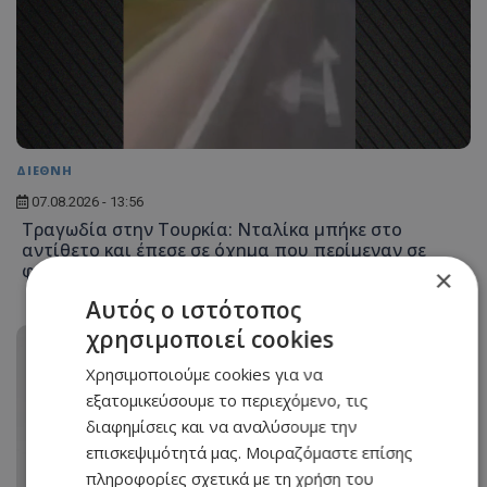
ΔΙΕΘΝΗ
07.08.2026 - 13:56
Τραγωδία στην Τουρκία: Νταλίκα μπήκε στο
αντίθετο και έπεσε σε όχημα που περίμεναν σε
φανάρι - Ένας νεκρός και 10 τραυματίες
×
Αυτός ο ιστότοπος
χρησιμοποιεί cookies
Χρησιμοποιούμε cookies για να
εξατομικεύσουμε το περιεχόμενο, τις
διαφημίσεις και να αναλύσουμε την
επισκεψιμότητά μας. Μοιραζόμαστε επίσης
πληροφορίες σχετικά με τη χρήση του