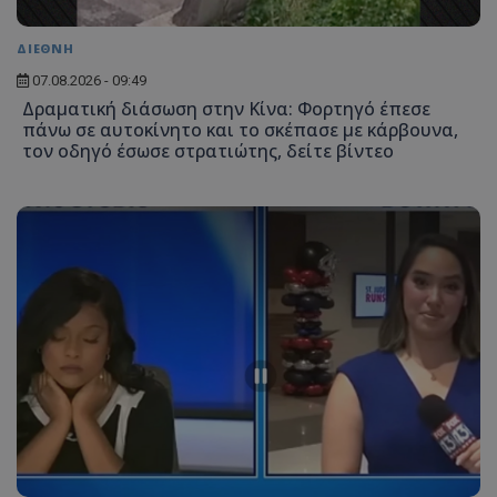
Ονοματεπώνυμο
Προμηθευτής
/
Πεδίο
ΔΙΕΘΝΗ
usprivacy
.lifenewscy.tothemaonline.com
07.08.2026 - 09:49
Δραματική διάσωση στην Κίνα: Φορτηγό έπεσε
πάνω σε αυτοκίνητο και το σκέπασε με κάρβουνα,
τον οδηγό έσωσε στρατιώτης, δείτε βίντεο
ASP.NET_SessionId
Microsoft Corporation
themasports.tothemaonline.co