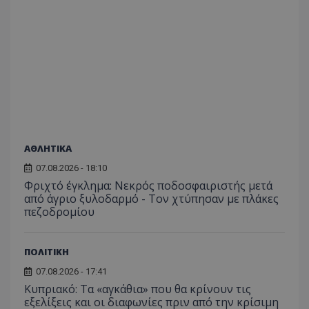
Analyti
διατήρ
κατάσ
περιόδ
σύνδεσ
ΑΘΛΗΤΙΚΑ
07.08.2026 - 18:10
Φριχτό έγκλημα: Νεκρός ποδοσφαιριστής μετά
από άγριο ξυλοδαρμό - Τον χτύπησαν με πλάκες
πεζοδρομίου
ΠΟΛΙΤΙΚΗ
07.08.2026 - 17:41
Κυπριακό: Τα «αγκάθια» που θα κρίνουν τις
εξελίξεις και οι διαφωνίες πριν από την κρίσιμη