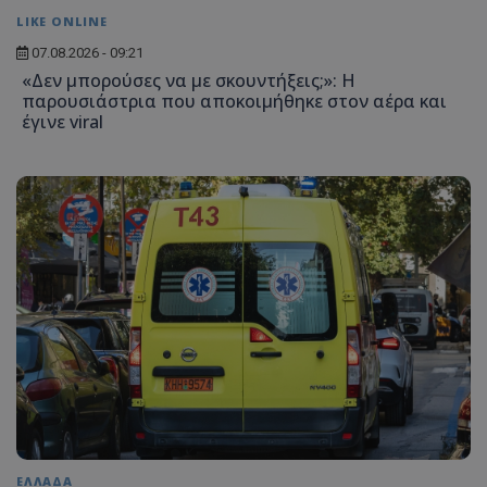
LIKE ONLINE
07.08.2026 - 09:21
«Δεν μπορούσες να με σκουντήξεις;»: Η
παρουσιάστρια που αποκοιμήθηκε στον αέρα και
VISITOR_PRIVACY_METADATA
YouTube
έγινε viral
.youtube.com
ΕΛΛΑΔΑ