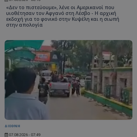
«Δεν το πιστεύουμε», λένε οι Αμερικανοί που
υιοθέτησαν τον Αφγανό στη Λέσβο - Η αρχική
ASP.NET_SessionId
Microsoft Corporation
εκδοχή για το φονικό στην Κυψέλη και η σιωπή
lifenewscy.tothemaonline.com
στην απολογία
msToken
.tiktok.com
ΔΙΕΘΝΗ
07.08.2026 - 07:49