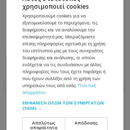
χρησιμοποιεί cookies
Χρησιμοποιούμε cookies για να
εξατομικεύσουμε το περιεχόμενο, τις
διαφημίσεις και να αναλύσουμε την
Video: Απίστευτο περιστατικό σε
επισκεψιμότητά μας. Μοιραζόμαστε
δρόμο της Κύπρου - Σταμάτησαν στη
επίσης πληροφορίες σχετικά με τη χρήση
μέση του δρόμου με τετράτροχη
του ιστότοπού μας με τους συνεργάτες
μοτοσικλέτα μετά που πέρασαν το
διαφήμισης και ανάλυσης, οι οποίοι
φανάρι
ενδέχεται να τις συνδυάσουν με άλλες
πληροφορίες που τους έχετε παράσχει ή
30.07.2026 - 08:48
που έχουν συλλέξει από τη χρήση των
υπηρεσιών τους από εσάς.
Πολιτική
Απορρήτου
ΕΜΦΆΝΙΣΗ ΌΛΩΝ ΤΩΝ ΣΥΝΕΡΓΑΤΏΝ
(1656) →
Απολύτως
Απόδοσης
απαραίτητα