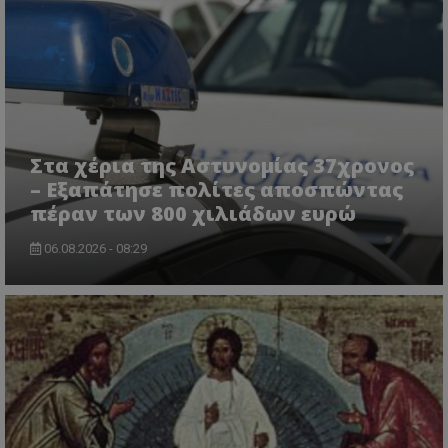
msToken
.tiktok.com
Στα χέρια της Αστυνομίας 37χρονος
– Εξαπάτησε πολίτες αποσπώντας
πέραν των 800 χιλιάδων ευρώ
06.08.2026 - 08:29
CookieScriptConsent
CookieScript
www.tothemaonline.com