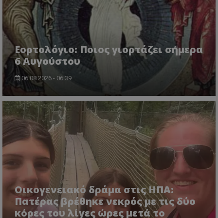
Εορτολόγιο: Ποιος γιορτάζει σήμερα
6 Αυγούστου
usprivacy
.themasports.tothemaonline.co
06.08.2026 - 06:39
Οικογενειακό δράμα στις ΗΠΑ:
Πατέρας βρέθηκε νεκρός με τις δύο
Προμηθευτής
Ονοματεπώνυμο
Λήξη
Περιγραφή
Προμηθευτής
/
Πεδίο
/
κόρες του λίγες ώρες μετά το
Ονοματεπώνυμο
Λήξη
Περιγραφή
Πεδίο
Προμηθευτής
/