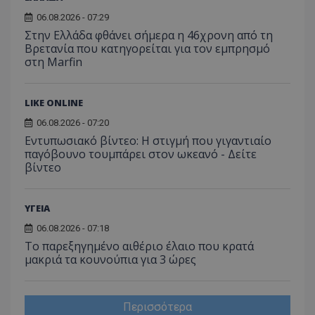
πρόσβα
ιστοσε
06.08.2026 - 07:29
Συλλέγε
για τις
Στην Ελλάδα φθάνει σήμερα η 46χρονη από τη
του χρ
Βρετανία που κατηγορείται για τον εμπρησμό
ιστοσε
στη Marfin
ποιες σ
έχουν 
_ga_J7RS52TMNC
.tothemaonline.com
1 χρόνος 1
Αυτό τ
μήνας
χρησιμ
LIKE ONLINE
από το
Analyti
06.08.2026 - 07:20
διατήρ
Εντυπωσιακό βίντεο: Η στιγμή που γιγαντιαίο
κατάσ
περιόδ
παγόβουνο τουμπάρει στον ωκεανό - Δείτε
σύνδεσ
βίντεο
ΥΓΕΙΑ
06.08.2026 - 07:18
Το παρεξηγημένο αιθέριο έλαιο που κρατά
μακριά τα κουνούπια για 3 ώρες
Περισσότερα