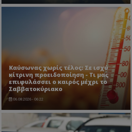
.twitter.com
ASP.NET_SessionId
Microsoft Corporation
Καύσωνας χωρίς τέλος: Σε ισχύ
lifenewscy.tothemaonline.com
κίτρινη προειδοποίηση - Τι μας
επιφυλάσσει ο καιρός μέχρι το
Σαββατοκύριακο
06.08.2026 - 06:22