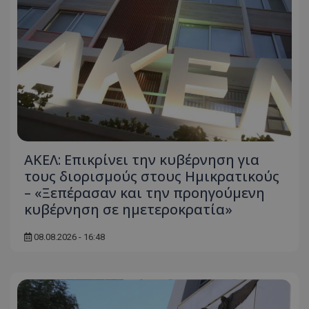
ASP.NET_SessionId
Microsoft Corporation
themasports.tothemaonline.co
ΑΚΕΛ: Επικρίνει την κυβέρνηση για
τους διορισμούς στους Ημικρατικούς
– «Ξεπέρασαν και την προηγούμενη
κυβέρνηση σε ημετεροκρατία»
VISITOR_PRIVACY_METADATA
YouTube
.youtube.com
08.08.2026 - 16:48