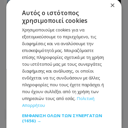
×
Αυτός ο ιστότοπος
χρησιμοποιεί cookies
Χρησιμοποιούμε cookies για να
εξατομικεύσουμε το περιεχόμενο, τις
διαφημίσεις και να αναλύσουμε την
επισκεψιμότητά μας. Μοιραζόμαστε
επίσης πληροφορίες σχετικά με τη χρήση
του ιστότοπού μας με τους συνεργάτες
διαφήμισης και ανάλυσης, οι οποίοι
Η προεδρική μάχη άρχισε- Το μεγάλο
ενδέχεται να τις συνδυάσουν με άλλες
παζλ των συμμαχιών και η
πληροφορίες που τους έχετε παράσχει ή
μετακίνηση των κομματικών
που έχουν συλλέξει από τη χρήση των
ισορροπιών
υπηρεσιών τους από εσάς.
Πολιτική
09.08.2026 - 07:18
Απορρήτου
ΕΜΦΆΝΙΣΗ ΌΛΩΝ ΤΩΝ ΣΥΝΕΡΓΑΤΏΝ
(1656) →