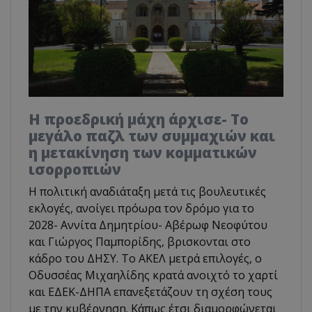
Η προεδρική μάχη άρχισε- Το
μεγάλο παζλ των συμμαχιών και
η μετακίνηση των κομματικών
ισορροπιών
Η πολιτική αναδιάταξη μετά τις βουλευτικές
εκλογές, ανοίγει πρόωρα τον δρόμο για το
2028- Αννίτα Δημητρίου- Αβέρωφ Νεοφύτου
και Γιώργος Παμπορίδης, βρισκονται στο
κάδρο του ΔΗΣΥ. Το ΑΚΕΛ μετρά επιλογές, ο
Οδυσσέας Μιχαηλίδης κρατά ανοιχτό το χαρτί
και ΕΔΕΚ-ΔΗΠΑ επανεξετάζουν τη σχέση τους
με την κυβέρνηση. Κάπως έτσι διαμορφώνεται