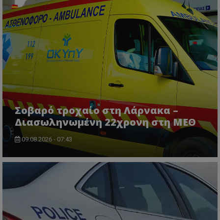
usprivacy
.themasports.tothemaonline.co
Σοβαρό τροχαίο στη Λάρνακα –
Διασωληνωμένη 22χρονη στη ΜΕΘ
09.08.2026 - 07:43