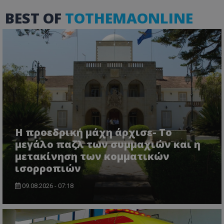
BEST OF
TOTHEMAONLINE
msToken
.tiktok.com
Η προεδρική μάχη άρχισε- Το
μεγάλο παζλ των συμμαχιών και η
μετακίνηση των κομματικών
ισορροπιών
09.08.2026 - 07:18
CookieScriptConsent
CookieScript
www.tothemaonline.com