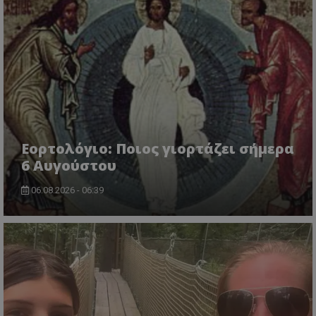
ASP.NET_SessionId
Microsoft Corporation
lifenewscy.tothemaonline.com
Εορτολόγιο: Ποιος γιορτάζει σήμερα
6 Αυγούστου
06.08.2026 - 06:39
msToken
.tiktok.com