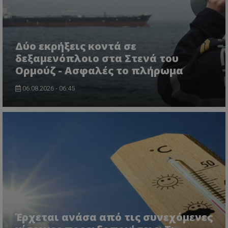
Ονοματεπώνυμο
Προμηθευτής
/
Πεδίο
usprivacy
.lifenewscy.tothemaonline.com
Δύο εκρήξεις κοντά σε
δεξαμενόπλοιο στα Στενά του
Ορμούζ - Ασφαλές το πλήρωμα
06.08.2026 - 06:45
ASP.NET_SessionId
Microsoft Corporation
themasports.tothemaonline.co
Έρχεται ανάσα από τις συνεχόμενες