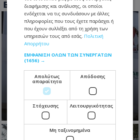
BEST OF
TOTHEMAONLINE
διαφήμισης και ανάλυσης, οι οποίοι
ενδέχεται να τις συνδυάσουν με άλλες
πληροφορίες που τους έχετε παράσχει ή
που έχουν συλλέξει από τη χρήση των
υπηρεσιών τους από εσάς.
Πολιτική
Απορρήτου
ΕΜΦΆΝΙΣΗ ΌΛΩΝ ΤΩΝ ΣΥΝΕΡΓΑΤΏΝ
(1656) →
Η ΕΔΕΚ στην κρισιμότερη καμπή της
ιστορίας της- Από την κρίση
Απολύτως
Απόδοσης
απαραίτητα
ηγεσίας στη μάχη της 5ης
Σεπτεμβρίου - Οι υποψήφιοι για
την προεδρία
Στόχευσης
Λειτουργικότητας
06.08.2026 - 06:28
Μη ταξινομημένα