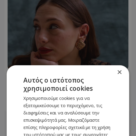
×
Κορίνα Σακελλαροπούλου: Η κόρη του
Αυτός ο ιστότοπος
Μένιου Σακελλαρόπουλου στα Δύο
χρησιμοποιεί cookies
μαύρα πουκάμισα
Χρησιμοποιούμε cookies για να
εξατομικεύσουμε το περιεχόμενο, τις
05.08.2026 - 08:25
διαφημίσεις και να αναλύσουμε την
επισκεψιμότητά μας. Μοιραζόμαστε
επίσης πληροφορίες σχετικά με τη χρήση
του ιστότοπού μας με τους συνεργάτες