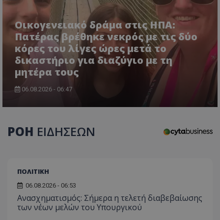
Οικογενειακό δράμα στις ΗΠΑ:
Πατέρας βρέθηκε νεκρός με τις δύο
κόρες του λίγες ώρες μετά το
δικαστήριο για διαζύγιο με τη
μητέρα τους
CookieScriptConsent
CookieScript
www.tothemaonline.com
06.08.2026 - 06:47
ΡΟΗ
ΕΙΔΗΣΕΩΝ
ΠΟΛΙΤΙΚΗ
06.08.2026 - 06:53
Ανασχηματισμός: Σήμερα η τελετή διαβεβαίωσης
usprivacy
.themasports.tothemaonline.co
των νέων μελών του Υπουργικού