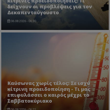
κίτρινες προειδοποιήσεις: Τι
δείχνουν οι προβλέψεις για τον
Δεκαπενταύγουστο
VISITOR_PRIVACY_METADATA
YouTube
06.08.2026 - 06:30
.youtube.com
Καύσωνας χωρίς τέλος: Σε ισχύ
κίτρινη προειδοποίηση - Τι μας
επιφυλάσσει ο καιρός μέχρι το
Σαββατοκύριακο
06.08.2026 - 06:22