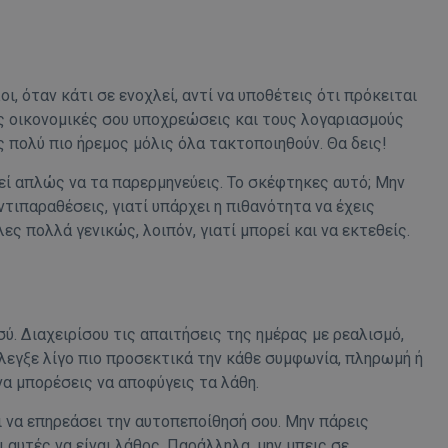
δευτερόλεπτα
για τη διάκρισ
.twitter.com
και ρομπότ. Αυτ
για τον ιστότοπ
κάνει έγκυρες α
τη χρήση του ι
d
συνεδρία
Αυτό το cookie 
Microsoft Corporation
ι, όταν κάτι σε ενοχλεί, αντί να υποθέτεις ότι πρόκειται
Doubleclick και
lifenewscy.tothemaonline.com
πληροφορίες σχ
ις οικονομικές σου υποχρεώσεις και τους λογαριασμούς
με τον οποίο ο 
ς πολύ πιο ήρεμος μόλις όλα τακτοποιηθούν. Θα δεις!
χρησιμοποιεί το
τυχόν διαφημίσ
έχει δει ο τελικ
εί απλώς να τα παρερμηνεύεις. Το σκέφτηκες αυτό; Μην
επισκεφθεί τον 
ντιπαραθέσεις, γιατί υπάρχει η πιθανότητα να έχεις
.tiktok.com
1 εβδομάδα 3
Αυτό το cookie 
ς πολλά γενικώς, λοιπόν, γιατί μπορεί και να εκτεθείς.
μέρες
για σκοπούς τα
ασφάλειας, εξα
χρήστες παραμέ
και τα δεδομένα
εξασφαλισμένα
περιηγούνται μ
ιστοσελίδας ή 
τις υπηρεσίες τ
ύ. Διαχειρίσου τις απαιτήσεις της ημέρας με ρεαλισμό,
nt
4 εβδομάδες
Αυτό το cookie 
 έλεγξε λίγο πιο προσεκτικά την κάθε συμφωνία, πληρωμή ή
CookieScript
2 μέρες
από την υπηρεσί
www.tothemaonline.com
να μπορέσεις να αποφύγεις τα λάθη.
Script.com για 
προτιμήσεις συ
επισκέπτη Είναι
 να επηρεάσει την αυτοπεποίθησή σου. Μην πάρεις
banner cookie 
να λειτουργεί σ
ι αυτές να είναι λάθος. Παράλληλα, μην μπεις σε