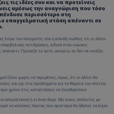
ις τις ιδέες σου και να προτείνεις
άνεις αμέσως την αναγνώριση που τόσο
d
συνεδρία
Αυτό το cookie 
Microsoft Corporation
Doubleclick και
themasports.tothemaonline.com
επένδυσε περισσότερο στη
πληροφορίες σχ
με τον οποίο ο 
πιο επαγγελματική στάση απέναντι σε
χρησιμοποιεί το
τυχόν διαφημίσ
υ.
έχει δει ο τελικ
επισκεφθεί τον 
ς λόγω του πείσματός σου ή επειδή νιώθεις ότι οι άλλοι
_METADATA
5 μήνες 4
Αυτό το cookie 
YouTube
εβδομάδες
για να αποθηκεύ
.youtube.com
 υπερβολικές αντιδράσεις, ειδικά όταν νιώσεις
συγκατάθεση το
επιλογές απορρ
 απέναντι. Πρόσεξέ το αυτό, ακόμα κι αν δεν σε νοιάζει.
αλληλεπίδρασή 
ιστοσελίδα. Κα
σχετικά με τη 
επισκέπτη σχετι
πολιτικές και ρ
απορρήτου, εξα
οι προτιμήσεις 
ατίζουν χωρίς να περιμένεις, όμως, ότι οι άλλοι θα
μελλοντικές συν
ύσεις και όχι στα προβλήματα για τα θέματα του σπιτιού
29 λεπτά 58
Αυτό το cookie 
Cloudflare Inc.
ερο χρόνο στις καταστάσεις να ξεκαθαρίσουν.
δευτερόλεπτα
για τη διάκρισ
.onesignal.com
και ρομπότ. Αυτ
για τον ιστότοπ
α απογοήτευση ή κι έναν θυμό. Μη γίνεις απόλυτος με
κάνει έγκυρες α
τη χρήση του ι
πορεί να κλείσεις πόρτες που αργότερα θα ήθελες να είχαν
29 λεπτά 59
Αυτό το cookie 
Cloudflare Inc.