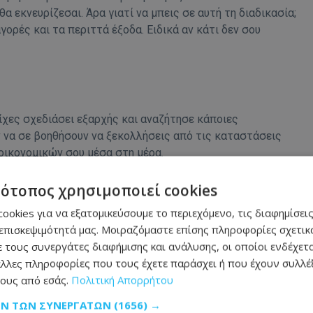
 εκνευρίζεσαι. Άρα γιατί να μπεις σε αυτή τη διαδικασία;
γορές και τα περιττά έξοδα. Ειδικά αν κάτι δεν σου
είχες σχεδιάσει εξαρχής και αναζήτησε κάποιες
ύν να σε βοηθήσουν να ξεκολλήσεις από τις καταστάσεις
 οικονομικών σου μέσα στη μέρα.
 έχεις επενδύσει χρόνο ή και συναίσθημα σε αυτό.
τότοπος χρησιμοποιεί cookies
ίς τα δικά σου λάθη, επειδή αυτό είναι η εύκολη λύση και
ookies για να εξατομικεύσουμε το περιεχόμενο, τις διαφημίσεις
αι δεν είναι σωστό και δεν σε ωφελεί.
επισκεψιμότητά μας. Μοιραζόμαστε επίσης πληροφορίες σχετικά
 τους συνεργάτες διαφήμισης και ανάλυσης, οι οποίοι ενδέχετα
λλες πληροφορίες που τους έχετε παράσχει ή που έχουν συλλέξ
ους από εσάς.
Πολιτική Απορρήτου
λάχιστον μέχρι να μάθεις ολόκληρη την αλήθεια. Δώσε
 επικεντρώσου στους ανθρώπους που σου μιλούν ξεκάθαρα.
ΩΝ ΤΩΝ ΣΥΝΕΡΓΑΤΏΝ
(1656) →