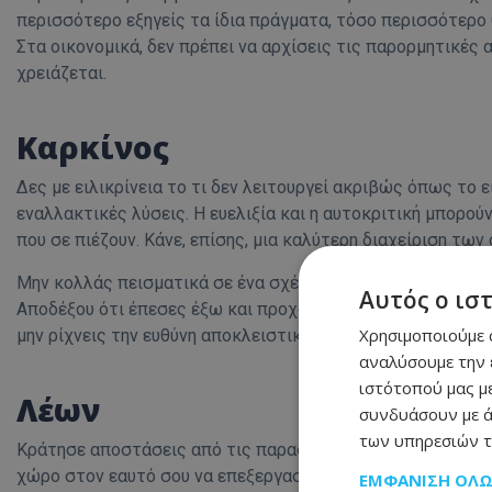
περισσότερο εξηγείς τα ίδια πράγματα, τόσο περισσότερο θα
Στα οικονομικά, δεν πρέπει να αρχίσεις τις παρορμητικές α
χρειάζεται.
Καρκίνος
Δες με ειλικρίνεια το τι δεν λειτουργεί ακριβώς όπως το 
εναλλακτικές λύσεις. Η ευελιξία και η αυτοκριτική μπορο
που σε πιέζουν. Κάνε, επίσης, μια καλύτερη διαχείριση των
Μην κολλάς πεισματικά σε ένα σχέδιο μόνο και μόνο επειδή
Αυτός ο ισ
Αποδέξου ότι έπεσες έξω και προχώρα παρακάτω. Μην αγνοε
Χρησιμοποιούμε c
μην ρίχνεις την ευθύνη αποκλειστικά στους άλλους. Αυτό κ
αναλύσουμε την 
ιστότοπού μας με
Λέων
συνδυάσουν με ά
των υπηρεσιών τ
Κράτησε αποστάσεις από τις παρασκηνιακές ιστορίες, του
χώρο στον εαυτό σου να επεξεργαστεί όλα όσα ακούς και
ΕΜΦΆΝΙΣΗ ΌΛ