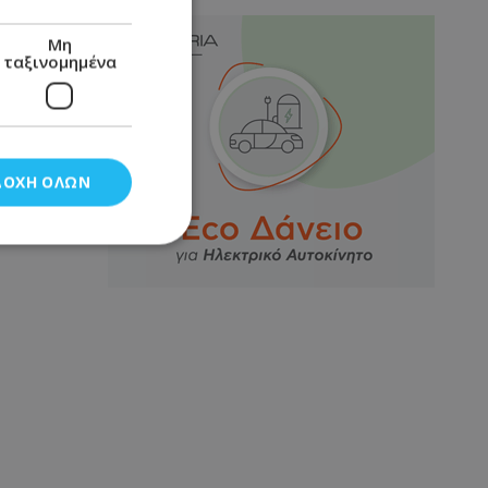
Μη
ταξινομημένα
ΔΟΧΉ ΌΛΩΝ
νομημένα
στη και τη
τητα cookies.
αποθηκεύει το
θεσης του χρήστη
 παρακολούθηση και
τα σύμφωνα με τον
ρρήτου των
ειών.