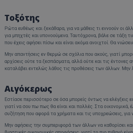
Τοξότης
ASP.NET_SessionI
Ρώτα ευθέως και ξεκάθαρα, για να μάθεις τι εννοούν οι άλλο
για μπηχτές και υπονοούμενα. Ταυτόχρονα, βάλε σε τάξη τ
που έχεις αφήσει πίσω και είναι ακόμα ανοιχτοί. Θα νιώσει
Μην απαντήσεις εν θερμώ σε σχόλια που ακούς, γιατί μπορ
αρχίσεις ούτε τα ξεσπάσματα, αλλά ούτε και τις έντονες α
msToken
καταλάβει εντελώς λάθος τις προθέσεις των άλλων. Μην λε
Αιγόκερως
Εστίασε περισσότερο σε όσα μπορείς όντως να ελέγξεις εσ
CookieScriptConse
γιατί να σου πω πως θα είναι και πολλές. Στα οικονομικά,
συζήτηση που αφορά τα χρήματα και τις υποχρεώσεις, για 
Μην αφήσεις την συμπεριφορά των άλλων να καθορίσει και
βιαστικές οικονομικές αποφάσεις, γιατί το πιο πιθανό είνα