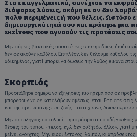
Στα επαγγελματικά, συνέχισε να εκφράζε
διάφορες λύσεις, ακόμη κι αν δεν λαμβ
ASP.NET_SessionI
πολύ περιμένεις ή που θέλεις. Ωστόσο 
δημιουργικότητά σου και κράτησε μια 
εκείνους που αγνοούν τις προτάσεις σο
Μην πάρεις βιαστικές αποστάσεις από ομαδικές διαδικασίε
VISITOR_PRIVACY
δεν σε ακούνε καθόλου. Επιπλέον, δεν θέλουμε καθόλου τις
αδικημένος, γιατί μπορεί να δώσεις την λάθος εικόνα στους
Σκορπιός
Προσπάθησε σήμερα να εξηγήσεις πιο ήρεμα όσα σε προβλημ
μπορέσουν να σε καταλάβουν αμέσως, έτσι; Εστίασε στις λ
__cf_bm
και της προσωπικής σου ζωής. Ταυτόχρονα, δώσε περισσότ
Μην καταλήγεις σε τελικά συμπεράσματα, επειδή νιώθεις μι
θέσεις του τύπου: «τέλος, εγώ δεν συζητάω άλλο», γιατί μ
__cf_bm
μείνει ανοιχτές. Μην είσαι έντονος, λοιπόν, κι απρόσεκτος.