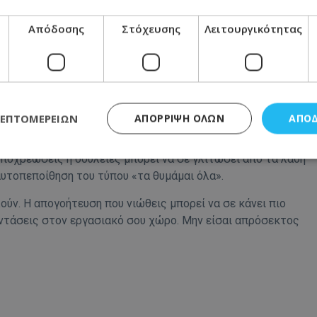
 πραγματικά την εμπιστοσύνη σου και ποιος όχι.
Απόδοσης
Στόχευσης
Λειτουργικότητας
ι μην πάρεις βιαστικές αποφάσεις για τις διαπροσωπικές
ικές κινήσεις σήμερα μπορεί να μεγαλώσουν ένα πρόβλημα
σεις στην παγίδα αυτών. Εσύ θα χάσεις.
ΛΕΠΤΟΜΕΡΕΙΏΝ
ΑΠΌΡΡΙΨΗ ΌΛΩΝ
ΑΠΟ
ομέρεια που συναντάς. Παράλληλα, κράτα σημειώσεις για
υποχρεώσεις ή δουλειές μπορεί να σε γλιτώσει από τα λάθη
αυτοπεποίθηση του τύπου «τα θυμάμαι όλα».
ς απαραίτητα
Απόδοσης
Στόχευσης
Λειτουργικότητας
Μη ταξι
ύν. Η απογοήτευση που νιώθεις μπορεί να σε κάνει πιο
τητα cookies επιτρέπουν βασικές λειτουργίες του ιστότοπου, όπως τη σύνδεση χρή
 εντάσεις στον εργασιακό σου χώρο. Μην είσαι απρόσεκτος
σμού. Ο ιστότοπος δεν μπορεί να χρησιμοποιηθεί σωστά χωρίς τα απολύτως απαραί
Προμηθευτής
/
Πεδίο
Λήξη
Περιγραφή
.lifenewscy.tothemaonline.com
1 χρόνος 3
Αυτό το cookie 
εβδομάδες
κράτος συγκατά
σχετικά με την
την ιδιωτικότη
κανονισμό απο
Ηνωμένων Πολιτ