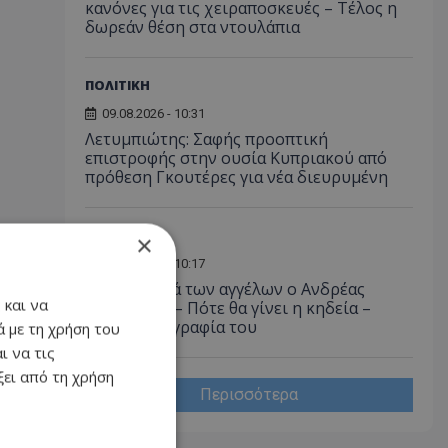
κανόνες για τις χειραποσκευές – Τέλος η
δωρεάν θέση στα ντουλάπια
ΠΟΛΙΤΙΚΗ
09.08.2026 - 10:31
Λετυμπιώτης: Σαφής προοπτική
επιστροφής στην ουσία Κυπριακού από
πρόθεση Γκουτέρες για νέα διευρυμένη
ΚΟΙΝΩΝΙΑ
×
09.08.2026 - 10:17
Στη γειτονιά των αγγέλων ο Ανδρέας
 και να
Δημητρίου – Πότε θα γίνει η κηδεία –
Δείτε φωτογραφία του
 με τη χρήση του
ι να τις
ει από τη χρήση
Περισσότερα