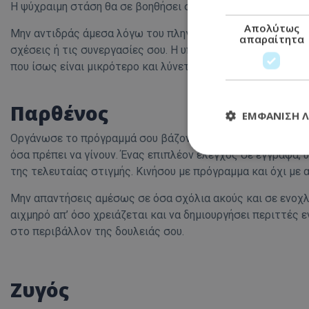
Η ψύχραιμη στάση θα σε βοηθήσει στο να δεις ποιος αξίζει
Απολύτως
Μην αντιδράς άμεσα λόγω του πληγωμένου σου εγωισμού κα
απαραίτητα
σχέσεις ή τις συνεργασίες σου. Η υπερβολή και οι δραματ
που ίσως είναι μικρότερο και λύνεται πιο απλά. Άρα μην πέ
Παρθένος
ΕΜΦΆΝΙΣΗ 
Οργάνωσε το πρόγραμμά σου βάζοντας μέσα την κάθε λεπτ
όσα πρέπει να γίνουν. Ένας επιπλέον έλεγχος σε έγγραφα, 
της τελευταίας στιγμής. Κινήσου με πρόγραμμα και όχι με 
Απολύτω
Μην απαντήσεις αμέσως σε όσα σχόλια ακούς και σε ενοχλο
Τα απολύτως απαραί
αιχμηρό απ’ όσο χρειάζεται και να δημιουργήσει περιττές
διαχείριση λογαρια
στο περιβάλλον της δουλειάς σου.
Ονοματεπώνυμο
usprivacy
Ζυγός