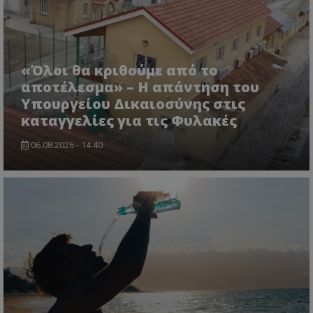
«Όλοι θα κριθούμε από το
αποτέλεσμα» – Η απάντηση του
Υπουργείου Δικαιοσύνης στις
καταγγελίες για τις Φυλακές
06.08.2026 - 14:40
CookieScriptConsent
CookieScript
www.tothemaonline.com