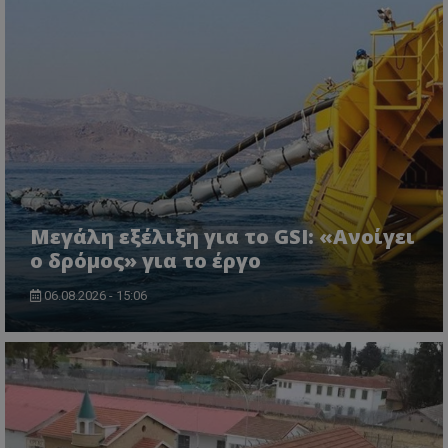
ASP.NET_SessionId
Microsoft Corporation
lifenewscy.tothemaonline.com
Μεγάλη εξέλιξη για το GSI: «Ανοίγει
ο δρόμος» για το έργο
06.08.2026 - 15:06
msToken
.tiktok.com