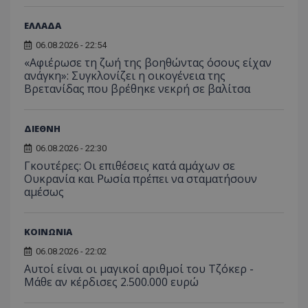
Αυτά
ή την εφαρμο
βελτίω
δεδο
συγκεκριμέν
εμπειρ
μπορ
ΕΛΛΑΔΑ
λειτουργιών 
χρήστη
σταλ
ιστοσελίδα. 
αναλύο
μέρο
06.08.2026 - 22:54
να συμβάλει 
απόδοσ
ανάλ
ενίσχυση της
ιστοσε
«Αφιέρωσε τη ζωή της βοηθώντας όσους είχαν
αναφ
εμπειρίας του
ανάγκη»: Συγκλονίζει η οικογένεια της
χρήστη ή στη
_ga_ECPYT7ERET
.tothemaonline.com
1 χρόνος 1
Αυτό τ
YSC
συνεδρία
Αυτό
Google LLC
παρακολούθη
Βρετανίδας που βρέθηκε νεκρή σε βαλίτσα
μήνας
χρησιμ
έχει 
.youtube.com
της συμπερι
από το
από 
του χρήστη γ
Analyti
για ν
ανάλυση των
διατήρ
παρα
επιδόσεων.
κατάσ
ΔΙΕΘΝΗ
προβ
περιόδ
ενσω
σύνδεσ
06.08.2026 - 22:30
βίντε
Γκουτέρες: Οι επιθέσεις κατά αμάχων σε
C
1 μήνας
Αυτό τ
Adform
guest_id
1 χρόνος 1
Αυτό
Twitter Inc.
χρησιμ
.adform.net
Ουκρανία και Ρωσία πρέπει να σταματήσουν
μήνας
ρυθμ
.twitter.com
για τον
το Tw
αμέσως
προσδι
αναγ
συχνότ
να π
επισκέ
τον 
τον τρ
του 
ΚΟΙΝΩΝΙΑ
οποίο 
επισκέπ
πρόσβα
06.08.2026 - 22:02
ιστοσε
Αυτοί είναι οι μαγικοί αριθμοί του Τζόκερ -
Συλλέγε
Μάθε αν κέρδισες 2.500.000 ευρώ
για τις
του χρ
ιστοσε