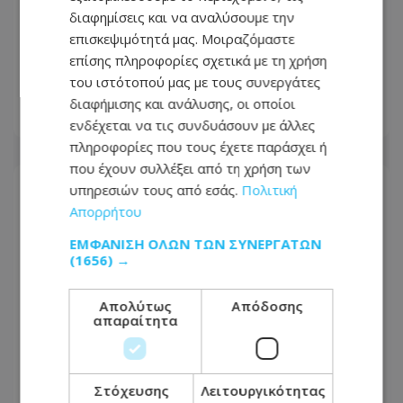
διαφημίσεις και να αναλύσουμε την
Τέλος στην ταλαιπωρία: Ανοίγει ξανά
επισκεψιμότητά μας. Μοιραζόμαστε
η οδική πρόσβαση στις αφίξεις του
επίσης πληροφορίες σχετικά με τη χρήση
Αεροδρομίου Λάρνακας
του ιστότοπού μας με τους συνεργάτες
διαφήμισης και ανάλυσης, οι οποίοι
06.08.2026 - 17:01
ενδέχεται να τις συνδυάσουν με άλλες
πληροφορίες που τους έχετε παράσχει ή
που έχουν συλλέξει από τη χρήση των
υπηρεσιών τους από εσάς.
Πολιτική
Απορρήτου
ΕΜΦΆΝΙΣΗ ΌΛΩΝ ΤΩΝ ΣΥΝΕΡΓΑΤΏΝ
(1656) →
Απολύτως
Απόδοσης
απαραίτητα
Στόχευσης
Λειτουργικότητας