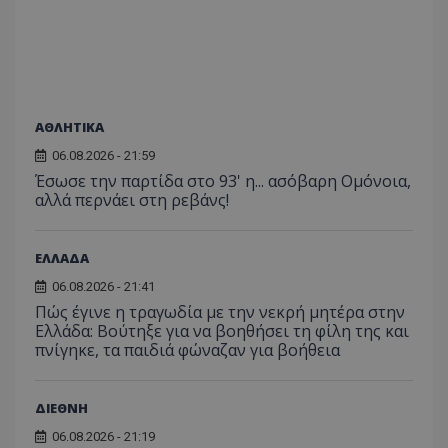
ποιες σ
έχουν 
_ga_J7RS52TMNC
.tothemaonline.com
1 χρόνος 1
Αυτό τ
μήνας
χρησιμ
από το
Analyti
διατήρ
κατάσ
ΑΘΛΗΤΙΚΑ
περιόδ
σύνδεσ
06.08.2026 - 21:59
Έσωσε την παρτίδα στο 93' η... ασόβαρη Ομόνοια,
αλλά περνάει στη ρεβάνς!
ΕΛΛΑΔΑ
06.08.2026 - 21:41
Πώς έγινε η τραγωδία με την νεκρή μητέρα στην
Ελλάδα: Βούτηξε για να βοηθήσει τη φίλη της και
πνίγηκε, τα παιδιά φώναζαν για βοήθεια
ΔΙΕΘΝΗ
06.08.2026 - 21:19