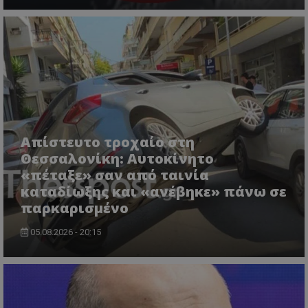
Απίστευτο τροχαίο στη
CookieScriptConsent
CookieScript
www.tothemaonline.com
Θεσσαλονίκη: Αυτοκίνητο
«πέταξε» σαν από ταινία
καταδίωξης και «ανέβηκε» πάνω σε
παρκαρισμένο
05.08.2026 - 20:15