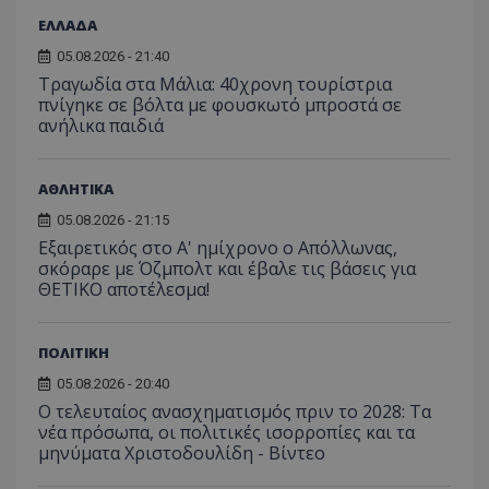
σταλ
ιστοσελίδα. 
αναλύο
μέρο
ΕΛΛΑΔΑ
να συμβάλει 
απόδοσ
ανάλ
ενίσχυση της
ιστοσε
αναφ
05.08.2026 - 21:40
εμπειρίας του
χρήστη ή στη
_ga_ECPYT7ERET
.tothemaonline.com
1 χρόνος 1
Αυτό τ
Τραγωδία στα Μάλια: 40χρονη τουρίστρια
YSC
συνεδρία
Αυτό
Google LLC
παρακολούθη
μήνας
χρησιμ
έχει 
.youtube.com
πνίγηκε σε βόλτα με φουσκωτό μπροστά σε
της συμπερι
από το
από 
του χρήστη γ
ανήλικα παιδιά
Analyti
για ν
ανάλυση των
διατήρ
παρα
επιδόσεων.
κατάσ
προβ
περιόδ
ενσω
σύνδεσ
ΑΘΛΗΤΙΚΑ
βίντε
C
1 μήνας
Αυτό τ
Adform
05.08.2026 - 21:15
guest_id
1 χρόνος 1
Αυτό
Twitter Inc.
χρησιμ
.adform.net
μήνας
ρυθμ
.twitter.com
Εξαιρετικός στο Α' ημίχρονο ο Απόλλωνας,
για τον
το Tw
προσδι
σκόραρε με Όζμπολτ και έβαλε τις βάσεις για
αναγ
συχνότ
να π
ΘΕΤΙΚΟ αποτέλεσμα!
επισκέ
τον 
τον τρ
του 
οποίο 
επισκέπ
ΠΟΛΙΤΙΚΗ
πρόσβα
ιστοσε
Συλλέγε
05.08.2026 - 20:40
για τις
Ο τελευταίος ανασχηματισμός πριν το 2028: Τα
του χρ
νέα πρόσωπα, οι πολιτικές ισορροπίες και τα
ιστοσε
ποιες σ
μηνύματα Χριστοδουλίδη - Βίντεο
έχουν 