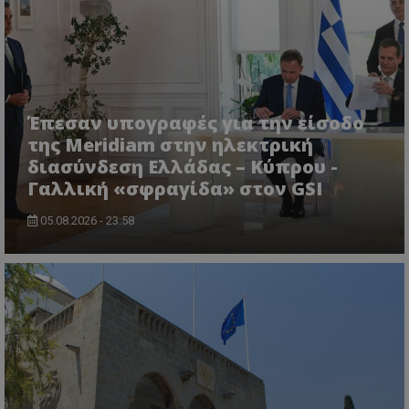
VISITOR_PRIVACY_METADATA
Έπεσαν υπογραφές για την είσοδο
YouTube
.youtube.com
της Meridiam στην ηλεκτρική
διασύνδεση Ελλάδας – Κύπρου -
Γαλλική «σφραγίδα» στον GSI
05.08.2026 - 23:58