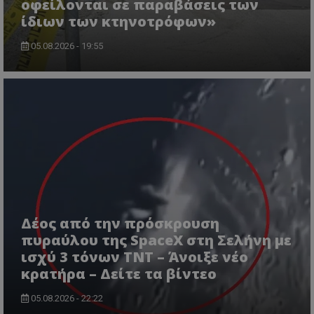
οφείλονται σε παραβάσεις των
ίδιων των κτηνοτρόφων»
05.08.2026 - 19:55
ASP.NET_SessionId
Microsoft Corporation
lifenewscy.tothemaonline.com
Δέος από την πρόσκρουση
πυραύλου της SpaceX στη Σελήνη με
ισχύ 3 τόνων TNT – Άνοιξε νέο
msToken
.tiktok.com
κρατήρα – Δείτε τα βίντεο
05.08.2026 - 22:22