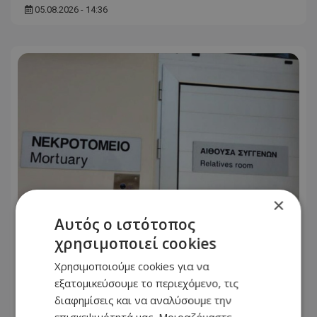
05.08.2026 - 14:36
×
Αυτός ο ιστότοπος
χρησιμοποιεί cookies
«Μίλησαν» οι νεκροτομές για τον
17χρονο και τον 25χρονο - Έδειξαν τη
Χρησιμοποιούμε cookies για να
σφοδρότητα των συγκρούσεων
εξατομικεύσουμε το περιεχόμενο, τις
διαφημίσεις και να αναλύσουμε την
05.08.2026 - 14:07