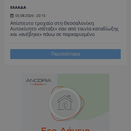
_ga_J7RS52TMNC
.tothemaonline.com
1 χρόνος 1
Αυτό τ
μήνας
χρησιμ
ΕΛΛΑΔΑ
από το
Analyti
05.08.2026 - 20:15
διατήρ
κατάσ
Απίστευτο τροχαίο στη Θεσσαλονίκη:
περιόδ
Αυτοκίνητο «πέταξε» σαν από ταινία καταδίωξης
σύνδεσ
και «ανέβηκε» πάνω σε παρκαρισμένο
Περισσότερα