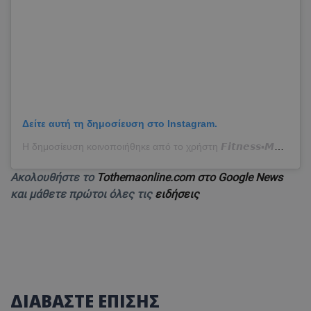
Δείτε αυτή τη δημοσίευση στο Instagram.
Η δημοσίευση κοινοποιήθηκε από το χρήστη 𝙁𝙞𝙩𝙣𝙚𝙨𝙨▪️𝙈𝙤𝙩𝙞𝙫𝙖𝙩𝙞𝙤𝙣▪️𝘾𝙤𝙖𝙘𝙝 (@vasilis_gkolemis)
Ακολουθήστε το
Tothemaonline.com στο Google News
και μάθετε πρώτοι όλες τις
ειδήσεις
ΔΙΑΒΑΣΤΕ ΕΠΙΣΗΣ