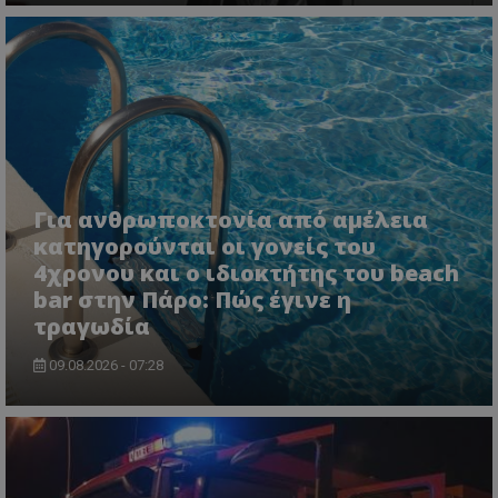
ASP.NET_SessionId
Microsoft Corporation
lifenewscy.tothemaonline.com
Για ανθρωποκτονία από αμέλεια
κατηγορούνται οι γονείς του
4χρονου και ο ιδιοκτήτης του beach
bar στην Πάρο: Πώς έγινε η
τραγωδία
09.08.2026 - 07:28
msToken
.tiktok.com