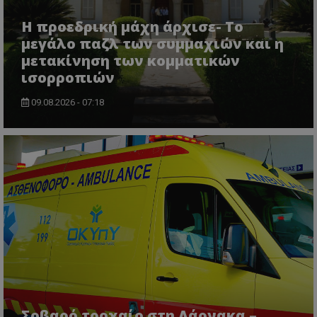
Η προεδρική μάχη άρχισε- Το
μεγάλο παζλ των συμμαχιών και η
μετακίνηση των κομματικών
ισορροπιών
09.08.2026 - 07:18
VISITOR_PRIVACY_METADATA
YouTube
.youtube.com
Σοβαρό τροχαίο στη Λάρνακα –