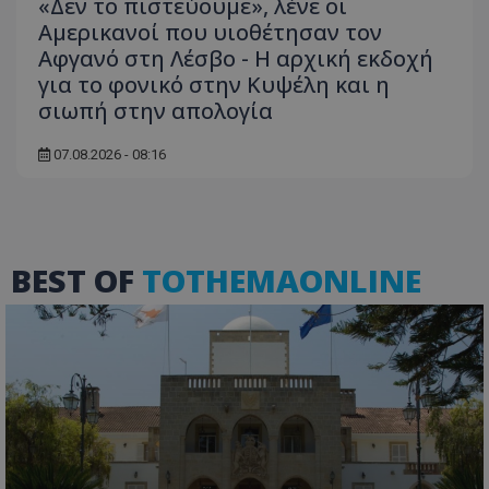
«Δεν το πιστεύουμε», λένε οι
Τα απολύτως απαραίτητα cookies επιτρέπουν
Αμερικανοί που υιοθέτησαν τον
βασικές λειτουργίες του ιστότοπου, όπως τη
σύνδεση χρήστη και τη διαχείριση λογαριασμού.
Αφγανό στη Λέσβο - Η αρχική εκδοχή
Ο ιστότοπος δεν μπορεί να χρησιμοποιηθεί σωστά
για το φονικό στην Κυψέλη και η
χωρίς τα απολύτως απαραίτητα cookies.
σιωπή στην απολογία
Ονοματεπώνυμο
Προμηθευτής
/
Πεδίο
usprivacy
.lifenewscy.tothemaonline.com
07.08.2026 - 08:16
BEST OF
TOTHEMAONLINE
ASP.NET_SessionId
Microsoft Corporation
themasports.tothemaonline.co