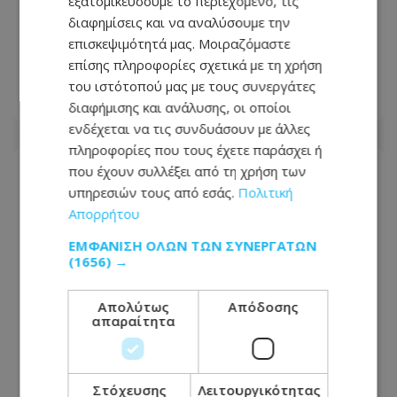
Μητέρα και γιος νεκροί από την
εξατομικεύσουμε το περιεχόμενο, τις
μετωπική σύγκρουση φορτηγού με
διαφημίσεις και να αναλύσουμε την
όχημα στις Σέρρες - Δείτε εικόνες από
επισκεψιμότητά μας. Μοιραζόμαστε
το σημείο της τραγωδίας
επίσης πληροφορίες σχετικά με τη χρήση
του ιστότοπού μας με τους συνεργάτες
07.08.2026 - 10:00
διαφήμισης και ανάλυσης, οι οποίοι
ενδέχεται να τις συνδυάσουν με άλλες
πληροφορίες που τους έχετε παράσχει ή
που έχουν συλλέξει από τη χρήση των
υπηρεσιών τους από εσάς.
Πολιτική
Απορρήτου
ΕΜΦΆΝΙΣΗ ΌΛΩΝ ΤΩΝ ΣΥΝΕΡΓΑΤΏΝ
(1656) →
Απολύτως
Απόδοσης
απαραίτητα
Στόχευσης
Λειτουργικότητας