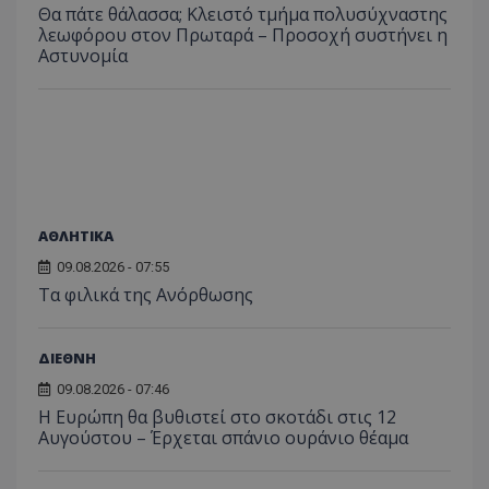
ποιες σ
Θα πάτε θάλασσα; Κλειστό τμήμα πολυσύχναστης
έχουν 
λεωφόρου στον Πρωταρά – Προσοχή συστήνει η
Αστυνομία
_ga_J7RS52TMNC
.tothemaonline.com
1 χρόνος 1
Αυτό τ
μήνας
χρησιμ
από το
Analyti
διατήρ
κατάσ
περιόδ
σύνδεσ
ΑΘΛΗΤΙΚΑ
09.08.2026 - 07:55
Τα φιλικά της Ανόρθωσης
ΔΙΕΘΝΗ
09.08.2026 - 07:46
Η Ευρώπη θα βυθιστεί στο σκοτάδι στις 12
Αυγούστου – Έρχεται σπάνιο ουράνιο θέαμα