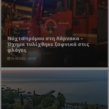
Νύχτα τρόμου στη Λάρνακα –
Όχημα τυλίχθηκε ξαφνικά στις
φλόγες
09.08.2026 - 09:00
CookieScriptConsent
CookieScript
www.tothemaonline.com