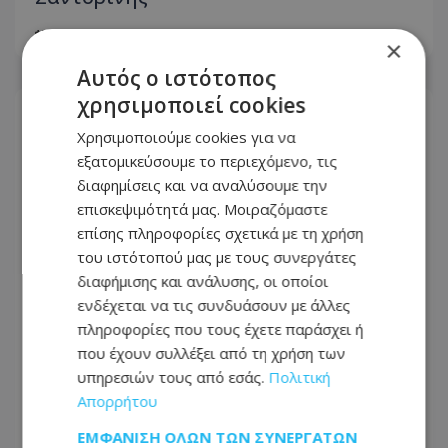
08.08.2026 - 11:19
×
Αυτός ο ιστότοπος
χρησιμοποιεί cookies
Χρησιμοποιούμε cookies για να
εξατομικεύσουμε το περιεχόμενο, τις
διαφημίσεις και να αναλύσουμε την
επισκεψιμότητά μας. Μοιραζόμαστε
επίσης πληροφορίες σχετικά με τη χρήση
του ιστότοπού μας με τους συνεργάτες
διαφήμισης και ανάλυσης, οι οποίοι
ενδέχεται να τις συνδυάσουν με άλλες
πληροφορίες που τους έχετε παράσχει ή
που έχουν συλλέξει από τη χρήση των
Ανδρομάχη: Σταμάτησε live της λόγω
υπηρεσιών τους από εσάς.
Πολιτική
προβλήματος υγείας – «Ένα μεγάλο
Απορρήτου
συγγνώμη από καρδιάς…»
ΕΜΦΆΝΙΣΗ ΌΛΩΝ ΤΩΝ ΣΥΝΕΡΓΑΤΏΝ