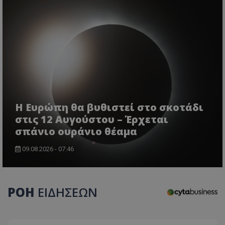
Η Ευρώπη θα βυθιστεί στο σκοτάδι
usprivacy
.themasports.tothemaonline.co
στις 12 Αυγούστου – Έρχεται
σπάνιο ουράνιο θέαμα
09.08.2026 - 07:46
ΡΟΗ
ΕΙΔΗΣΕΩΝ