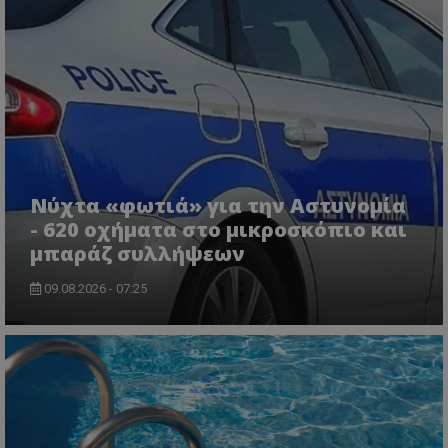
ASP.NET_SessionId
Microsoft Corporation
themasports.tothemaonline.co
Νύχτα «φωτιά» για την Αστυνομία
- 620 οχήματα στο μικροσκόπιο και
μπαράζ συλλήψεων
09.08.2026 - 07:25
VISITOR_PRIVACY_METADATA
YouTube
.youtube.com