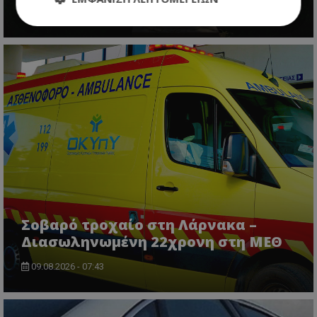
09.08.2026 - 07:18
Απολύτως απαραίτητα
Απόδοσης
Στόχευσης
Λειτουργικότητας
Μη ταξινομημένα
Τα απολύτως απαραίτητα cookies επιτρέπουν
βασικές λειτουργίες του ιστότοπου, όπως τη
σύνδεση χρήστη και τη διαχείριση λογαριασμού.
Ο ιστότοπος δεν μπορεί να χρησιμοποιηθεί σωστά
χωρίς τα απολύτως απαραίτητα cookies.
Ονοματεπώνυμο
Προμηθευτής
/
Πεδίο
usprivacy
.lifenewscy.tothemaonline.com
Σοβαρό τροχαίο στη Λάρνακα –
Διασωληνωμένη 22χρονη στη ΜΕΘ
09.08.2026 - 07:43