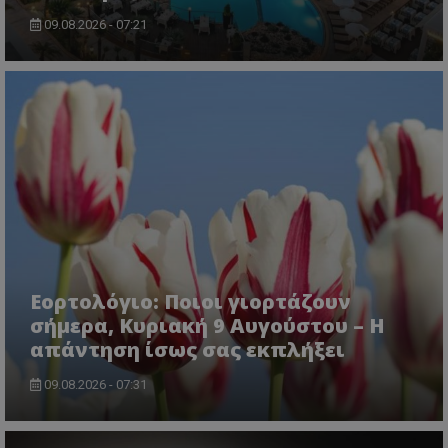
09.08.2026 - 07:21
msToken
.tiktok.com
Εορτολόγιο: Ποιοι γιορτάζουν
σήμερα, Κυριακή 9 Αυγούστου – Η
απάντηση ίσως σας εκπλήξει
09.08.2026 - 07:31
CookieScriptConsent
CookieScript
www.tothemaonline.com