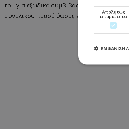
του για εξώδικο συμβιβασμό και την απόδο
Απολύτως
συνολικού ποσού ύψους 720 ευρώ.
απαραίτητα
ΕΜΦΆΝΙΣΗ 
Απολύτω
Τα απολύτως απαραί
διαχείριση λογαρια
Ονοματεπώνυμο
usprivacy