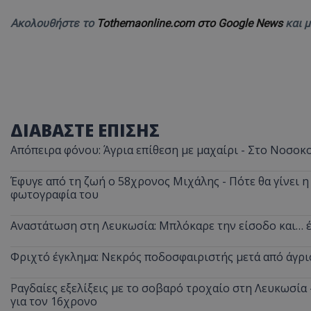
Ακολουθήστε το
Tothemaonline.com στο Google News
και 
ASP.NET_SessionI
ΔΙΑΒΑΣΤΕ ΕΠΙΣΗΣ
Απόπειρα φόνου: Άγρια επίθεση με μαχαίρι - Στο Νοσοκ
msToken
Έφυγε από τη ζωή ο 58χρονος Μιχάλης - Πότε θα γίνει η 
φωτογραφία του
Αναστάτωση στη Λευκωσία: Μπλόκαρε την είσοδο και… έ
CookieScriptConse
Φριχτό έγκλημα: Νεκρός ποδοσφαιριστής μετά από άγρι
Ραγδαίες εξελίξεις με το σοβαρό τροχαίο στη Λευκωσία
για τον 16χρονο