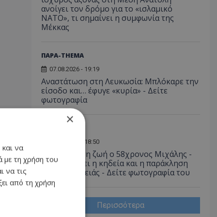
ανοίγει τον δρόμο για το «ισλαμικό
ΝΑΤΟ», τι σημαίνει η συμφωνία της
Μέκκας
ΠΑΡΑ-THEMA
07.08.2026 - 19:19
Αναστάτωση στη Λευκωσία: Μπλόκαρε την
είσοδο και… έφυγε «κυρία» - Δείτε
φωτογραφία
×
ΚΟΙΝΩΝΙΑ
07.08.2026 - 18:50
 και να
Έφυγε από τη ζωή ο 58χρονος Μιχάλης -
 με τη χρήση του
Πότε θα γίνει η κηδεία και η παράκληση
ι να τις
της οικογένειάς - Δείτε φωτογραφία του
ει από τη χρήση
Περισσότερα