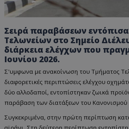
Σειρά παραβάσεων εντόπισαν
Τελωνείων στο Σημείο Διέλε
διάρκεια ελέγχων που πραγμ
Ιουνίου 2026.
Σ'υμφωνα με ανακοίνωση του Τμήματος Τελω
διαφορετικές περιπτώσεις ελέγχου οχημά
δύο αλλοδαποί, εντοπίστηκαν ζωικά προϊό
παράβαση των διατάξεων του Κανονισμού 
Συγκεκριμένα, στην πρώτη περίπτωση κατασ
αϊράνι. Στη δεύτερη περίπτωση εντοπίστη