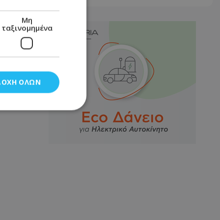
Μη
ταξινομημένα
ΔΟΧΉ ΌΛΩΝ
νομημένα
στη και τη
τητα cookies.
αποθηκεύει το
θεσης του χρήστη
 παρακολούθηση και
τα σύμφωνα με τον
ρρήτου των
ειών.