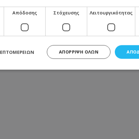
ση του οχήματος, με την καταβολή
Απόδοσης
Στόχευσης
Λειτουργικότητας
ΛΕΠΤΟΜΕΡΕΙΏΝ
ΑΠΌΡΡΙΨΗ ΌΛΩΝ
ΑΠΟ
ς απαραίτητα
Απόδοσης
Στόχευσης
Λειτουργικότητας
Μη ταξι
τητα cookies επιτρέπουν βασικές λειτουργίες του ιστότοπου, όπως τη σύνδεση χρή
σμού. Ο ιστότοπος δεν μπορεί να χρησιμοποιηθεί σωστά χωρίς τα απολύτως απαραί
Προμηθευτής
/
Πεδίο
Λήξη
Περιγραφή
.lifenewscy.tothemaonline.com
1 χρόνος 3
Αυτό το cookie 
εβδομάδες
κράτος συγκατά
σχετικά με την
την ιδιωτικότη
κανονισμό απο
Ηνωμένων Πολιτ