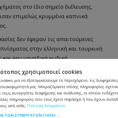
οχήματος στο ίδιο σημείο διέλευσης,
ισαν επιμελώς κρυμμένα καπνικά
ος.
υασίες δεν έφεραν τις απαιτούμενες
απνίσματος στην ελληνική και τουρκική
 και τον μοναδικό κωδικό
ότι τα προϊόντα ήταν αδασμολόγητα.
τότοπος χρησιμοποιεί cookies
άρων των 200 τεμαχίων η καθεμία, καθώς
ookies για να εξατομικεύσουμε το περιεχόμενο, τις διαφημίσεις
επισκεψιμότητά μας. Μοιραζόμαστε επίσης πληροφορίες σχετικά
άρο συνολικού βάρους 225 γραμμαρίων.
 τους συνεργάτες διαφήμισης και ανάλυσης, οι οποίοι ενδέχετα
λλες πληροφορίες που τους έχετε παράσχει ή που έχουν συλλέξ
τα, ενώ τα καπνικά προϊόντα και το
ους από εσάς.
Πολιτική Απορρήτου
εύθερος, αφού έγινε αποδεκτή πρότασή
ΩΝ ΤΩΝ ΣΥΝΕΡΓΑΤΏΝ
(1656) →