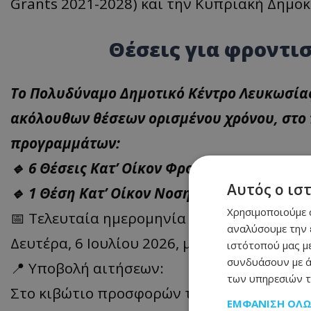
Grants 2021-2028) και την Κυπριακή Δημοκ
Θέσεις για φροντισ
Το Πολυδύναμο Δημοτικό Κέντρο Λευκωσίας
ακόλουθων θέσεων ορισμένου χρόνου, στο
προγραμμάτων:
🔹 6 Θέσεις Κατ’ Οίκον Φροντιστών/Φροντι
Αυτός ο ισ
🔹 1 Θέση Κατ’ Οίκον Νοσηλευτή/Νοσηλεύτ
Χρησιμοποιούμε c
📅 Τελευταία ημερομηνία υποβολής αιτήσε
αναλύσουμε την 
Δευτέρα, 6 Ιουλίου 2026, μέχρι τις 12:00 μ.μ
ιστότοπού μας με
συνδυάσουν με ά
📍 Υποβολή αιτήσεων:
των υπηρεσιών τ
Στο κιβώτιο προσφορών του Δημαρχείου Λε
ΕΜΦΆΝΙΣΗ ΌΛ