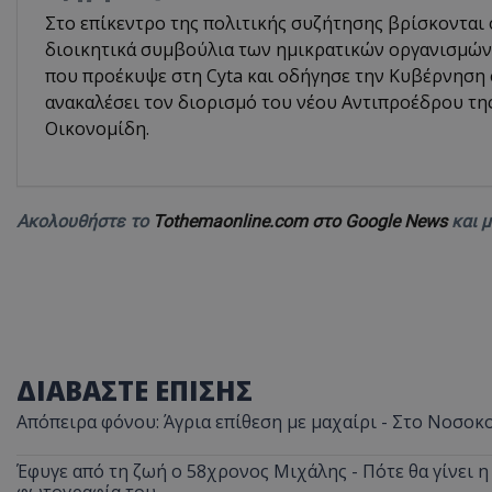
Στο επίκεντρο της πολιτικής συζήτησης βρίσκονται 
ASP.NET_SessionI
διοικητικά συμβούλια των ημικρατικών οργανισμών,
που προέκυψε στη Cyta και οδήγησε την Κυβέρνηση
ανακαλέσει τον διορισμό του νέου Αντιπροέδρου τη
Οικονομίδη.
VISITOR_PRIVACY
Ακολουθήστε το
Tothemaonline.com στο Google News
και 
__cf_bm
ΔΙΑΒΑΣΤΕ ΕΠΙΣΗΣ
Απόπειρα φόνου: Άγρια επίθεση με μαχαίρι - Στο Νοσοκ
Έφυγε από τη ζωή ο 58χρονος Μιχάλης - Πότε θα γίνει η 
__cf_bm
φωτογραφία του