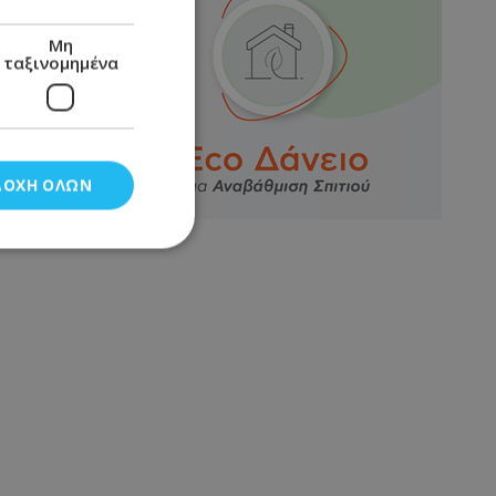
Μη
ταξινομημένα
ΔΟΧΉ ΌΛΩΝ
νομημένα
στη και τη
τητα cookies.
αποθηκεύει το
θεσης του χρήστη
 παρακολούθηση και
τα σύμφωνα με τον
ρρήτου των
ειών.