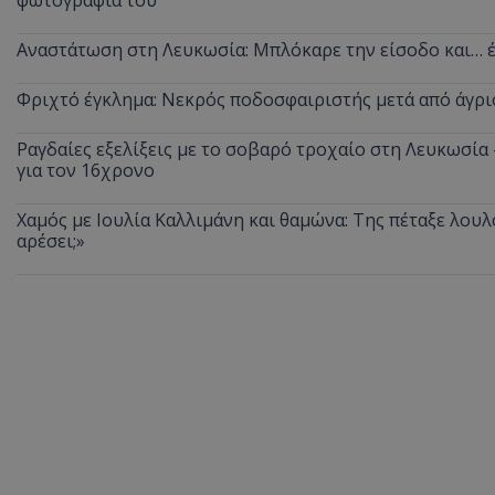
Αναστάτωση στη Λευκωσία: Μπλόκαρε την είσοδο και… έ
Φριχτό έγκλημα: Νεκρός ποδοσφαιριστής μετά από άγρι
ASP.NET_SessionI
Ραγδαίες εξελίξεις με το σοβαρό τροχαίο στη Λευκωσία
για τον 16χρονο
Χαμός με Ιουλία Καλλιμάνη και θαμώνα: Της πέταξε λουλ
αρέσει;»
msToken
CookieScriptConse