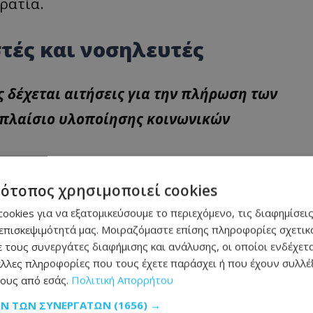
ρατία.
τές και νοσηλευτές
 δέχεται αιτήσεις για την πλήρωση των
 πλαίσιο υλοποίησης κοινωνικών
στριών
τότοπος χρησιμοποιεί cookies
ριας
ookies για να εξατομικεύσουμε το περιεχόμενο, τις διαφημίσεις
ων:
επισκεψιμότητά μας. Μοιραζόμαστε επίσης πληροφορίες σχετικά
.
 τους συνεργάτες διαφήμισης και ανάλυσης, οι οποίοι ενδέχετα
λλες πληροφορίες που τους έχετε παράσχει ή που έχουν συλλέξ
ους από εσάς.
Πολιτική Απορρήτου
υκωσίας (Επτανήσου 11, 1016 Λευκωσία) ή
ΩΝ ΤΩΝ ΣΥΝΕΡΓΑΤΏΝ
(1656) →