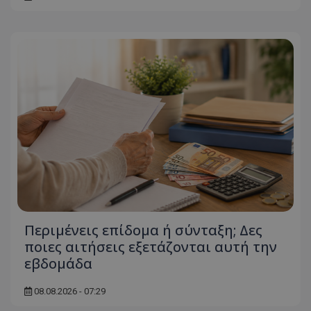
ASP.NET_SessionId
Microsoft Corporation
themasports.tothemaonline.co
VISITOR_PRIVACY_METADATA
YouTube
.youtube.com
Περιμένεις επίδομα ή σύνταξη; Δες
ποιες αιτήσεις εξετάζονται αυτή την
εβδομάδα
08.08.2026 - 07:29