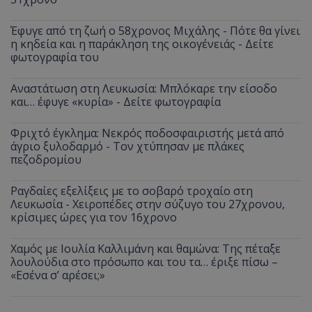
Έφυγε από τη ζωή ο 58χρονος Μιχάλης - Πότε θα γίνει
η κηδεία και η παράκληση της οικογένειάς - Δείτε
φωτογραφία του
Αναστάτωση στη Λευκωσία: Μπλόκαρε την είσοδο
και… έφυγε «κυρία» - Δείτε φωτογραφία
Φριχτό έγκλημα: Νεκρός ποδοσφαιριστής μετά από
άγριο ξυλοδαρμό - Τον χτύπησαν με πλάκες
πεζοδρομίου
Ραγδαίες εξελίξεις με το σοβαρό τροχαίο στη
Λευκωσία - Χειροπέδες στην σύζυγο του 27χρονου,
κρίσιμες ώρες για τον 16χρονο
Χαμός με Ιουλία Καλλιμάνη και θαμώνα: Της πέταξε
λουλούδια στο πρόσωπο και του τα… έριξε πίσω –
«Εσένα σ’ αρέσει;»