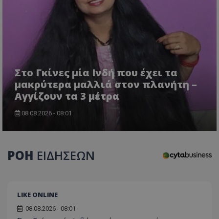
τον 
τον τρ
του 
οποίο 
επισκέπ
πρόσβα
ιστοσε
Συλλέγε
για τις
του χρ
ιστοσε
ποιες σ
Στο Γκίνες μία Ινδή που έχει τα
έχουν 
μακρύτερα μαλλιά στον πλανήτη –
_ga_J7RS52TMNC
.tothemaonline.com
1 χρόνος 1
Αυτό τ
Αγγίζουν τα 3 μέτρα
μήνας
χρησιμ
από το
Analyti
08.08.2026 - 08:01
διατήρ
κατάσ
περιόδ
σύνδεσ
ΡΟΗ
ΕΙΔΗΣΕΩΝ
LIKE ONLINE
08.08.2026 - 08:01