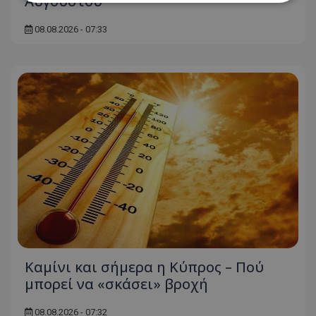
Αυγούστου
08.08.2026 - 07:33
Απολύτως απαραίτητα
Απόδοσης
Στόχευσης
Λειτουργικότητας
Μη ταξινομημένα
Τα απολύτως απαραίτητα cookies επιτρέπουν
βασικές λειτουργίες του ιστότοπου, όπως τη
σύνδεση χρήστη και τη διαχείριση λογαριασμού.
Ο ιστότοπος δεν μπορεί να χρησιμοποιηθεί σωστά
χωρίς τα απολύτως απαραίτητα cookies.
Ονοματεπώνυμο
Προμηθευτής
/
Πεδίο
usprivacy
.lifenewscy.tothemaonline.com
Καμίνι και σήμερα η Κύπρος – Πού
μπορεί να «σκάσει» βροχή
08.08.2026 - 07:32