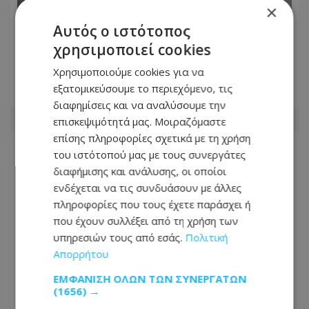
×
Αυτός ο ιστότοπος
χρησιμοποιεί cookies
«Όχι» στις νέες κεραίες στο Ακρωτήρι
– Κατεβαίνουν σε διαμαρτυρία
Χρησιμοποιούμε cookies για να
εξατομικεύσουμε το περιεχόμενο, τις
08.08.2026 - 07:41
διαφημίσεις και να αναλύσουμε την
επισκεψιμότητά μας. Μοιραζόμαστε
επίσης πληροφορίες σχετικά με τη χρήση
του ιστότοπού μας με τους συνεργάτες
διαφήμισης και ανάλυσης, οι οποίοι
ενδέχεται να τις συνδυάσουν με άλλες
πληροφορίες που τους έχετε παράσχει ή
που έχουν συλλέξει από τη χρήση των
υπηρεσιών τους από εσάς.
Πολιτική
Απορρήτου
ΕΜΦΆΝΙΣΗ ΌΛΩΝ ΤΩΝ ΣΥΝΕΡΓΑΤΏΝ
(1656) →