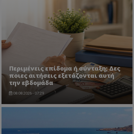
msToken
.tiktok.com
Περιμένεις επίδομα ή σύνταξη; Δες
ποιες αιτήσεις εξετάζονται αυτή
την εβδομάδα
08.08.2026 - 07:29
CookieScriptConsent
CookieScript
www.tothemaonline.com