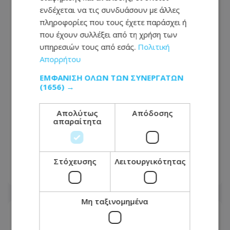
ενδέχεται να τις συνδυάσουν με άλλες
πληροφορίες που τους έχετε παράσχει ή
που έχουν συλλέξει από τη χρήση των
υπηρεσιών τους από εσάς.
Πολιτική
Απορρήτου
ΕΜΦΆΝΙΣΗ ΌΛΩΝ ΤΩΝ ΣΥΝΕΡΓΑΤΏΝ
(1656) →
Απολύτως
Απόδοσης
απαραίτητα
Κεντρικές φυλακές: Σοβαρές
καταγγελίες για ναρκωτικά,
συμπλοκές και ανεπαρκή έλεγχο
Στόχευσης
Λειτουργικότητας
06.08.2026 - 10:18
Μη ταξινομημένα