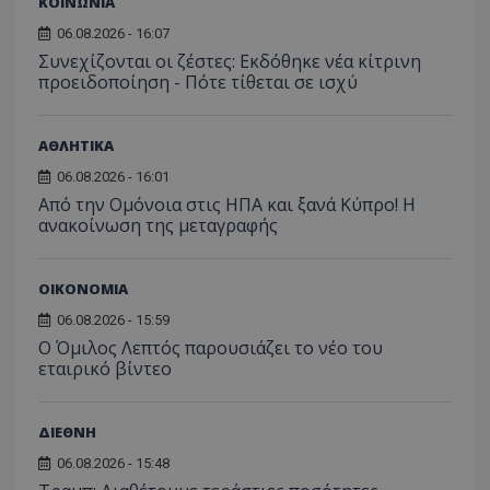
ΚΟΙΝΩΝΙΑ
παρακολούθη
μήνας
χρησιμ
έχει 
.youtube.com
της συμπερι
από το
από 
του χρήστη γ
06.08.2026 - 16:07
Analyti
για ν
ανάλυση των
διατήρ
Συνεχίζονται οι ζέστες: Εκδόθηκε νέα κίτρινη
παρα
επιδόσεων.
κατάσ
προβ
προειδοποίηση - Πότε τίθεται σε ισχύ
περιόδ
ενσω
σύνδεσ
βίντε
C
1 μήνας
Αυτό τ
Adform
guest_id
1 χρόνος 1
Αυτό
Twitter Inc.
ΑΘΛΗΤΙΚΑ
χρησιμ
.adform.net
μήνας
ρυθμ
.twitter.com
για τον
το Tw
προσδι
06.08.2026 - 16:01
αναγ
συχνότ
να π
Από την Ομόνοια στις ΗΠΑ και ξανά Κύπρο! Η
επισκέ
τον 
ανακοίνωση της μεταγραφής
τον τρ
του 
οποίο 
επισκέπ
πρόσβα
ιστοσε
ΟΙΚΟΝΟΜΙΑ
Συλλέγε
για τις
06.08.2026 - 15:59
του χρ
Ο Όμιλος Λεπτός παρουσιάζει το νέο του
ιστοσε
ποιες σ
εταιρικό βίντεο
έχουν 
_ga_J7RS52TMNC
.tothemaonline.com
1 χρόνος 1
Αυτό τ
μήνας
χρησιμ
ΔΙΕΘΝΗ
από το
Analyti
06.08.2026 - 15:48
διατήρ
κατάσ