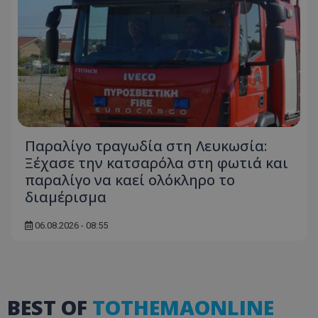
usprivacy
.lifenewscy.tothemaonline.com
Παραλίγο τραγωδία στη Λευκωσία:
ASP.NET_SessionId
Microsoft Corporation
Ξέχασε την κατσαρόλα στη φωτιά και
themasports.tothemaonline.co
παραλίγο να καεί ολόκληρο το
διαμέρισμα
06.08.2026 - 08:55
BEST OF
TOTHEMAONLINE