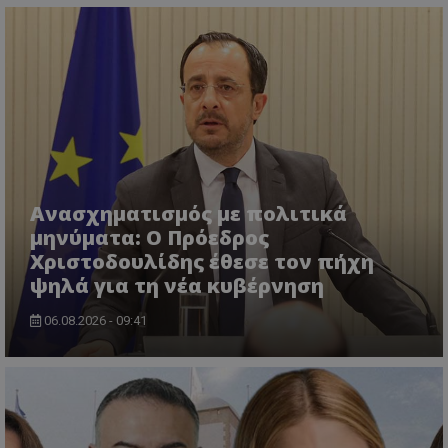
VISITOR_PRIVACY_METADATA
YouTube
.youtube.com
Ανασχηματισμός με πολιτικά
μηνύματα: Ο Πρόεδρος
Χριστοδουλίδης έθεσε τον πήχη
ψηλά για τη νέα κυβέρνηση
06.08.2026 - 09:41