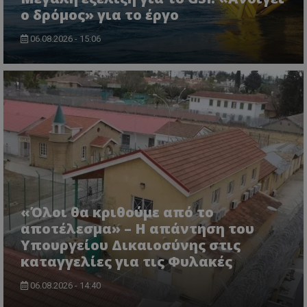
ο δρόμος» για το έργο
06.08.2026 - 15:06
CookieScriptConsent
CookieScript
www.tothemaonline.com
«Όλοι θα κριθούμε από το
αποτέλεσμα» – Η απάντηση του
Υπουργείου Δικαιοσύνης στις
καταγγελίες για τις Φυλακές
usprivacy
.themasports.tothemaonline.co
06.08.2026 - 14:40