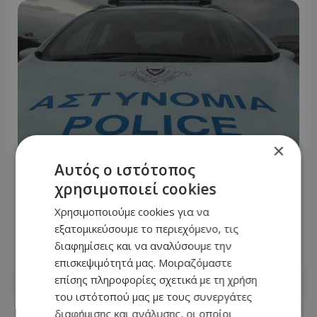
×
Αυτός ο ιστότοπος
χρησιμοποιεί cookies
Προσοχή: Αυτούς ψάχνουν για
διάρρηξη και κλοπή κατοικίας στη
Χρησιμοποιούμε cookies για να
Λεμεσό - Δείτε φωτογραφίες
εξατομικεύσουμε το περιεχόμενο, τις
διαφημίσεις και να αναλύσουμε την
06.08.2026 - 12:18
επισκεψιμότητά μας. Μοιραζόμαστε
επίσης πληροφορίες σχετικά με τη χρήση
του ιστότοπού μας με τους συνεργάτες
διαφήμισης και ανάλυσης, οι οποίοι