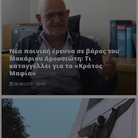
ASP.NET_SessionId
Microsoft Corporation
themasports.tothemaonline.co
Νέα ποινική έρευνα σε βάρος του
Μακάριου Δρουσιώτη: Τι
καταγγέλλει για το «Κράτος
Μαφία»
08.08.2026 - 10:55
VISITOR_PRIVACY_METADATA
YouTube
.youtube.com