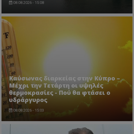
08.08.2026 - 15:08
msToken
.tiktok.com
Καύσωνας διαρκείας στην Κύπρο –
Μέχρι την Τετάρτη οι υψηλές
θερμοκρασίες - Πού θα φτάσει ο
υδράργυρος
08.08.2026 - 15:03
CookieScriptConsent
CookieScript
www.tothemaonline.com