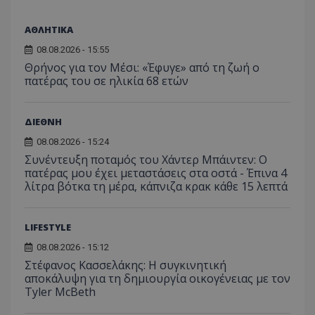
για τον
το Tw
προσδι
αναγ
συχνότ
να π
ΑΘΛΗΤΙΚΑ
επισκέ
τον 
τον τρ
του 
08.08.2026 - 15:55
οποίο 
επισκέπ
Θρήνος για τον Μέσι: «Έφυγε» από τη ζωή ο
πρόσβα
πατέρας του σε ηλικία 68 ετών
ιστοσε
Συλλέγε
για τις
του χρ
ιστοσε
ΔΙΕΘΝΗ
ποιες σ
έχουν 
08.08.2026 - 15:24
Συνέντευξη ποταμός του Χάντερ Μπάιντεν: Ο
_ga_J7RS52TMNC
.tothemaonline.com
1 χρόνος 1
Αυτό τ
μήνας
χρησιμ
πατέρας μου έχει μεταστάσεις στα οστά - Έπινα 4
από το
λίτρα βότκα τη μέρα, κάπνιζα κρακ κάθε 15 λεπτά
Analyti
διατήρ
κατάσ
περιόδ
LIFESTYLE
σύνδεσ
08.08.2026 - 15:12
Στέφανος Κασσελάκης: Η συγκινητική
αποκάλυψη για τη δηµιουργία οικογένειας με τον
Tyler McBeth