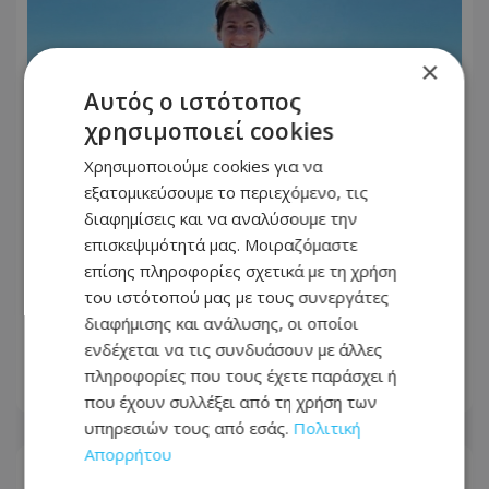
×
Αυτός ο ιστότοπος
χρησιμοποιεί cookies
Χρησιμοποιούμε cookies για να
εξατομικεύσουμε το περιεχόμενο, τις
διαφημίσεις και να αναλύσουμε την
επισκεψιμότητά μας. Μοιραζόμαστε
«Αφιέρωσε τη ζωή της βοηθώντας
επίσης πληροφορίες σχετικά με τη χρήση
όσους είχαν ανάγκη»: Συγκλονίζει η
του ιστότοπού μας με τους συνεργάτες
οικογένεια της Βρετανίδας που
διαφήμισης και ανάλυσης, οι οποίοι
βρέθηκε νεκρή σε βαλίτσα
ενδέχεται να τις συνδυάσουν με άλλες
πληροφορίες που τους έχετε παράσχει ή
06.08.2026 - 22:54
που έχουν συλλέξει από τη χρήση των
υπηρεσιών τους από εσάς.
Πολιτική
Απορρήτου