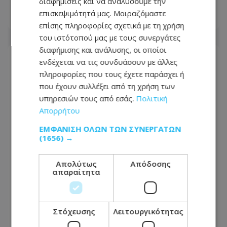
διαφημίσεις και να αναλύσουμε την
επισκεψιμότητά μας. Μοιραζόμαστε
07.08.2026 - 07:49
επίσης πληροφορίες σχετικά με τη χρήση
του ιστότοπού μας με τους συνεργάτες
διαφήμισης και ανάλυσης, οι οποίοι
ενδέχεται να τις συνδυάσουν με άλλες
πληροφορίες που τους έχετε παράσχει ή
που έχουν συλλέξει από τη χρήση των
υπηρεσιών τους από εσάς.
Πολιτική
Απορρήτου
ΕΜΦΆΝΙΣΗ ΌΛΩΝ ΤΩΝ ΣΥΝΕΡΓΑΤΏΝ
(1656) →
Απολύτως
Απόδοσης
απαραίτητα
Οργή στο Περού για το βίντεο της
σεξουαλικής επίθεσης μαέστρου σε
Στόχευσης
Λειτουργικότητας
26χρονη τραγουδίστρια: «Σιγά-σιγά
θα το ξεπεράσεις» της έλεγαν από τη