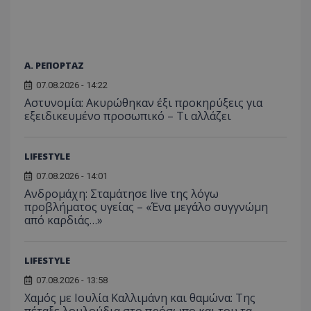
_ga_J7RS52TMNC
.tothemaonline.com
1 χρόνος 1
Αυτό τ
μήνας
χρησιμ
από το
Analyti
διατήρ
Α. ΡΕΠΟΡΤΑΖ
κατάσ
περιόδ
07.08.2026 - 14:22
σύνδεσ
Αστυνομία: Ακυρώθηκαν έξι προκηρύξεις για
εξειδικευμένο προσωπικό – Τι αλλάζει
LIFESTYLE
07.08.2026 - 14:01
Ανδρομάχη: Σταμάτησε live της λόγω
προβλήματος υγείας – «Ένα μεγάλο συγγνώμη
από καρδιάς…»
LIFESTYLE
07.08.2026 - 13:58
Χαμός με Ιουλία Καλλιμάνη και θαμώνα: Της
πέταξε λουλούδια στο πρόσωπο και του τα…