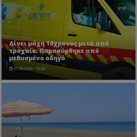
ASP.NET_SessionId
Microsoft Corporation
lifenewscy.tothemaonline.com
Δίνει μάχη 16χρονος μετά από
τροχαίο: Παρασύρθηκε από
μεθυσμένο οδηγό
07.08.2026 - 10:05
msToken
.tiktok.com