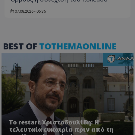
βασικές λειτουργίες του ιστότοπου, όπως τη
σύνδεση χρήστη και τη διαχείριση λογαριασμού.
Ο ιστότοπος δεν μπορεί να χρησιμοποιηθεί σωστά
07.08.2026 - 06:35
χωρίς τα απολύτως απαραίτητα cookies.
Ονοματεπώνυμο
Προμηθευτής
/
Πεδίο
usprivacy
.lifenewscy.tothemaonline.com
BEST OF
TOTHEMAONLINE
ASP.NET_SessionId
Microsoft Corporation
themasports.tothemaonline.co
Το restart Χριστοδουλίδη: Η
τελευταία ευκαιρία πριν από τη