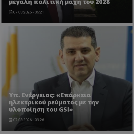
μεγάλη πολιτική μάχη του 2028
07.08.2026 - 06:21
VISITOR_PRIVACY_METADATA
YouTube
.youtube.com
Υπ. Ενέργειας: «Επάρκεια
ηλεκτρικού ρεύματος με την
υλοποίηση του GSI»
07.08.2026 - 09:26