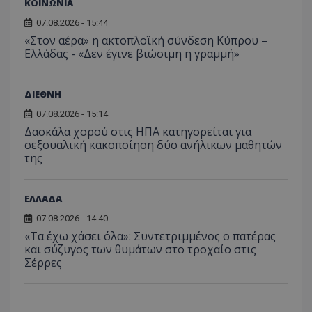
ΚΟΙΝΩΝΙΑ
δεδο
συγκεκριμέν
εμπειρ
μπορ
λειτουργιών 
χρήστη
σταλ
07.08.2026 - 15:44
ιστοσελίδα. 
αναλύο
μέρο
να συμβάλει 
απόδοσ
«Στον αέρα» η ακτοπλοϊκή σύνδεση Κύπρου –
ανάλ
ενίσχυση της
ιστοσε
αναφ
Ελλάδας - «Δεν έγινε βιώσιμη η γραμμή»
εμπειρίας του
χρήστη ή στη
_ga_ECPYT7ERET
.tothemaonline.com
1 χρόνος 1
Αυτό τ
YSC
συνεδρία
Αυτό
Google LLC
παρακολούθη
μήνας
χρησιμ
έχει 
.youtube.com
της συμπερι
από το
από 
ΔΙΕΘΝΗ
του χρήστη γ
Analyti
για ν
ανάλυση των
διατήρ
παρα
επιδόσεων.
07.08.2026 - 15:14
κατάσ
προβ
περιόδ
Δασκάλα χορού στις ΗΠΑ κατηγορείται για
ενσω
σύνδεσ
βίντε
σεξουαλική κακοποίηση δύο ανήλικων μαθητών
C
1 μήνας
Αυτό τ
της
Adform
guest_id
1 χρόνος 1
Αυτό
Twitter Inc.
χρησιμ
.adform.net
μήνας
ρυθμ
.twitter.com
για τον
το Tw
προσδι
αναγ
συχνότ
ΕΛΛΑΔΑ
να π
επισκέ
τον 
τον τρ
του 
07.08.2026 - 14:40
οποίο 
επισκέπ
«Τα έχω χάσει όλα»: Συντετριμμένος ο πατέρας
πρόσβα
και σύζυγος των θυμάτων στο τροχαίο στις
ιστοσε
Σέρρες
Συλλέγε
για τις
του χρ
ιστοσε
ποιες σ
έχουν 