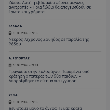
περιόδ
Ζώδια: Αυτή η εβδομάδα φέρνει μεγάλες
ενσω
σύνδεσ
ανατροπές – Ποια ζώδια θα απογειωθούν σε
βίντε
έρωτα και χρήματα
C
1 μήνας
Αυτό τ
Adform
guest_id
1 χρόνος 1
Αυτό
Twitter Inc.
χρησιμ
.adform.net
μήνας
ρυθμ
.twitter.com
για τον
το Tw
προσδι
αναγ
ΕΛΛΑΔΑ
συχνότ
να π
επισκέ
τον 
τον τρ
10.08.2026 - 09:55
του 
οποίο 
Νεκρός 72χρονος Σουηδός σε παραλία της
επισκέπ
πρόσβα
Ρόδου
ιστοσε
Συλλέγε
για τις
του χρ
Α. ΡΕΠΟΡΤΑΖ
ιστοσε
ποιες σ
10.08.2026 - 09:41
έχουν 
Τραγωδία στην Ξυλοφάγου: Παραμένει υπό
_ga_J7RS52TMNC
.tothemaonline.com
1 χρόνος 1
Αυτό τ
κράτηση ο πατέρας των δύο παιδιών –
μήνας
χρησιμ
Απορρίφθηκε το αίτημα για εγγύηση
από το
Analyti
διατήρ
κατάσ
ΥΓΕΙΑ
περιόδ
σύνδεσ
10.08.2026 - 09:35
Δεν φταίει μόνο το άγχος: Τι μας κρατά