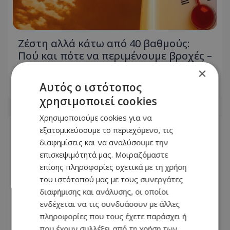
Ζέστη αλλά κάτω από 40 βαθμούς:
Πού και πότε να περιμένουμε βροχές –
Δείτε live την εξέλιξη του καιρού
×
Αυτός ο ιστότοπος
10.08.2026 - 06:30
χρησιμοποιεί cookies
Χρησιμοποιούμε cookies για να
εξατομικεύσουμε το περιεχόμενο, τις
διαφημίσεις και να αναλύσουμε την
επισκεψιμότητά μας. Μοιραζόμαστε
επίσης πληροφορίες σχετικά με τη χρήση
του ιστότοπού μας με τους συνεργάτες
διαφήμισης και ανάλυσης, οι οποίοι
ενδέχεται να τις συνδυάσουν με άλλες
πληροφορίες που τους έχετε παράσχει ή
που έχουν συλλέξει από τη χρήση των