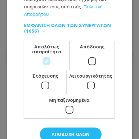
υπηρεσιών τους από εσάς.
Πολιτική
Απορρήτου
Nema Restaurant: Εκεί όπου η
ΕΜΦΆΝΙΣΗ ΌΛΩΝ ΤΩΝ ΣΥΝΕΡΓΑΤΏΝ
μεσογειακή γαστρονομία γίνεται
(1656) →
εμπειρία στην καρδιά της Πάφου
Απολύτως
Απόδοσης
10.08.2026 - 06:28
απαραίτητα
Στόχευσης
Λειτουργικότητας
Μη ταξινομημένα
ΑΠΟΔΟΧΉ ΌΛΩΝ