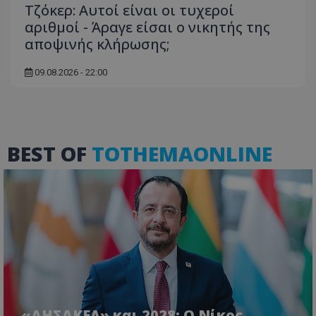
Τζόκερ: Αυτοί είναι οι τυχεροί
αριθμοί - Άραγε είσαι ο νικητής της
αποψινής κλήρωσης;
09.08.2026 - 22:00
ASP.NET_SessionId
Microsoft Corporation
themasports.tothemaonline.co
BEST OF
TOTHEMAONLINE
VISITOR_PRIVACY_METADATA
YouTube
«ΔΗΣΑΚΕΛ» και 2028: Ο Νίκος
.youtube.com