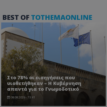
τον 
τον τρ
του 
οποίο 
επισκέπ
πρόσβα
BEST OF
TOTHEMAONLINE
ιστοσε
Συλλέγε
για τις
του χρ
ιστοσε
ποιες σ
έχουν 
_ga_J7RS52TMNC
.tothemaonline.com
1 χρόνος 1
Αυτό τ
μήνας
χρησιμ
από το
Analyti
διατήρ
κατάσ
περιόδ
σύνδεσ
Στο 78% οι εισηγήσεις που
υιοθετήθηκαν – Η Κυβέρνηση
απαντά για το Γνωμοδοτικό
08.08.2026 - 13:41