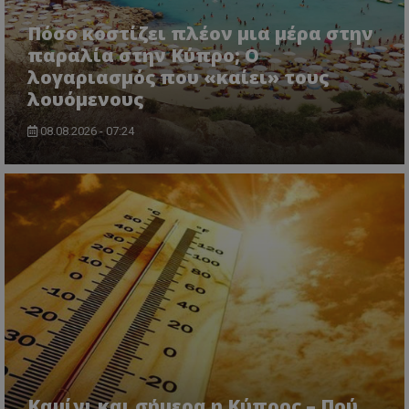
Πόσο κοστίζει πλέον μια μέρα στην
παραλία στην Κύπρο; Ο
λογαριασμός που «καίει» τους
λουόμενους
08.08.2026 - 07:24
Καμίνι και σήμερα η Κύπρος – Πού