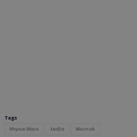
ASP.NET_SessionId
Microsoft Corporation
themasports.tothemaonline.co
VISITOR_PRIVACY_METADATA
YouTube
.youtube.com
Tags
Μπρουκ Μάγιο
λεσβία
Μουντιάλ