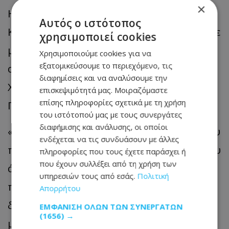
×
Η συμμετοχή της Μάγιο στο Παγκόσμιο
Αυτός ο ιστότοπος
Κύπελλο προσθέτει ακόμη ένα βραβείο σε
χρησιμοποιεί cookies
μια εξαιρετική χρονιά: τον Ιανουάριο,
Χρησιμοποιούμε cookies για να
εξατομικεύσουμε το περιεχόμενο, τις
αναδείχθηκε «Γυναίκα Διαιτητής της
διαφημίσεις και να αναλύσουμε την
Χρονιάς» από την Ομοσπονδία
επισκεψιμότητά μας. Μοιραζόμαστε
επίσης πληροφορίες σχετικά με τη χρήση
Ποδοσφαίρου των ΗΠΑ.
του ιστότοπού μας με τους συνεργάτες
διαφήμισης και ανάλυσης, οι οποίοι
«Θέλω να εκφράσω την ευγνωμοσύνη μου
ενδέχεται να τις συνδυάσουν με άλλες
προς όλους, ειδικά προς τις γυναίκες, που
πληροφορίες που τους έχετε παράσχει ή
που έχουν συλλέξει από τη χρήση των
άνοιξαν το δρόμο για όλες τις ευκαιρίες
υπηρεσιών τους από εσάς.
Πολιτική
που μας προσφέρονται πλέον ως
Απορρήτου
διαιτήτριες» δήλωσε τότε. «Πιστεύω ότι
ΕΜΦΆΝΙΣΗ ΌΛΩΝ ΤΩΝ ΣΥΝΕΡΓΑΤΏΝ
(1656) →
με αμοιβαίο σεβασμό και υποστήριξη