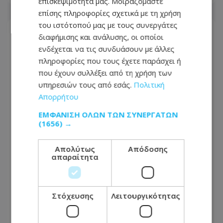
επισκεψιμότητά μας. Μοιραζόμαστε
επίσης πληροφορίες σχετικά με τη χρήση
του ιστότοπού μας με τους συνεργάτες
διαφήμισης και ανάλυσης, οι οποίοι
ενδέχεται να τις συνδυάσουν με άλλες
πληροφορίες που τους έχετε παράσχει ή
που έχουν συλλέξει από τη χρήση των
υπηρεσιών τους από εσάς.
Πολιτική
Απορρήτου
ΕΜΦΆΝΙΣΗ ΌΛΩΝ ΤΩΝ ΣΥΝΕΡΓΑΤΏΝ
(1656) →
Απολύτως
Απόδοσης
απαραίτητα
ΔΗΣΥ: Απαντά στον Γιάννη Αντωνίου
για τους διορισμούς - «Το
Γνωμοδοτικό εισηγείται, η Κυβέρνηση
αποφασίζει»
Στόχευσης
Λειτουργικότητας
08.08.2026 - 14:43