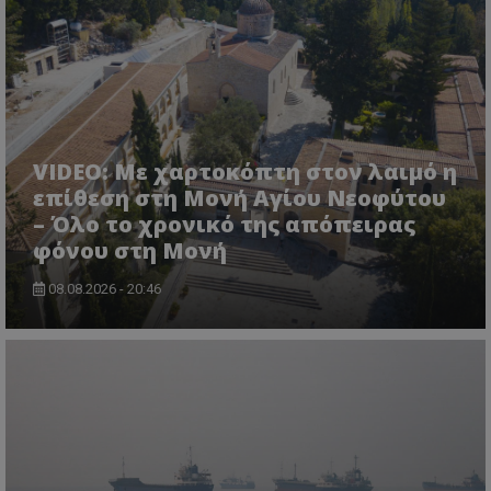
ASP.NET_SessionId
Microsoft Corporation
lifenewscy.tothemaonline.com
VIDEO: Με χαρτοκόπτη στον λαιμό η
επίθεση στη Μονή Αγίου Νεοφύτου
– Όλο το χρονικό της απόπειρας
φόνου στη Μονή
08.08.2026 - 20:46
msToken
.tiktok.com