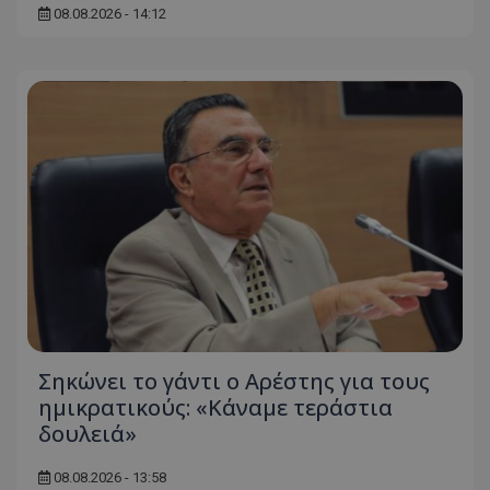
Ο ιστότοπος δεν μπορεί να χρησιμοποιηθεί σωστά
08.08.2026 - 14:12
χωρίς τα απολύτως απαραίτητα cookies.
Ονοματεπώνυμο
Προμηθευτής
/
Πεδίο
usprivacy
.lifenewscy.tothemaonline.com
ASP.NET_SessionId
Microsoft Corporation
themasports.tothemaonline.co
Σηκώνει το γάντι ο Αρέστης για τους
ημικρατικούς: «Κάναμε τεράστια
δουλειά»
08.08.2026 - 13:58