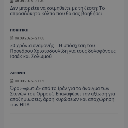
08.08.2026 - 21:30
_ga_J7RS52TMNC
.tothemaonline.com
1 χρόνος 1
Αυτό τ
μήνας
χρησιμ
Δεν μπορείτε να κοιμηθείτε με τη ζέστη; Το
από το
απροσδόκητο κόλπο που θα σας βοηθήσει
Analyti
διατήρ
κατάσ
περιόδ
σύνδεσ
ΠΟΛΙΤΙΚΗ
08.08.2026 - 21:08
30 χρόνια αναμονής – Η υπόσχεση του
Προεδρου Χριστοδουλίδη για τους δολοφόνους
Ισαάκ και Σολωμού
ΔΙΕΘΝΗ
08.08.2026 - 21:02
Όροι-«φωτιά» από το Ιράν για το άνοιγμα των
Στενών του Ορμούζ: Επαναφέρει την αξίωση για
αποζημιώσεις, άρση κυρώσεων και αποχώρηση
των ΗΠΑ