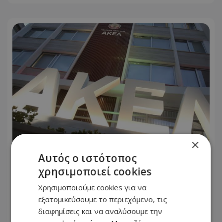
×
Αυτός ο ιστότοπος
ΑΚΕΛ: Επικρίνει την κυβέρνηση για
χρησιμοποιεί cookies
τους διορισμούς στους Ημικρατικούς
– «Ξεπέρασαν και την προηγούμενη
Χρησιμοποιούμε cookies για να
κυβέρνηση σε ημετεροκρατία»
εξατομικεύσουμε το περιεχόμενο, τις
διαφημίσεις και να αναλύσουμε την
08.08.2026 - 16:48