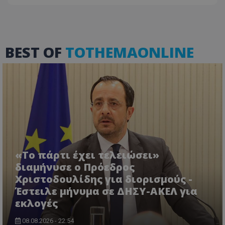
BEST OF
TOTHEMAONLINE
VISITOR_PRIVACY_METADATA
YouTube
.youtube.com
«Το πάρτι έχει τελειώσει»
διαμήνυσε ο Πρόεδρος
Χριστοδουλίδης για διορισμούς -
Έστειλε μήνυμα σε ΔΗΣΥ-ΑΚΕΛ για
εκλογές
08.08.2026 - 22:54