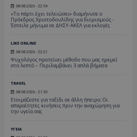
χρήστη
σταλ
ιστοσελίδα. 
αναλύο
08.08.2026 - 22:54
μέρο
να συμβάλει 
απόδοσ
ανάλ
ενίσχυση της
«Το πάρτι έχει τελειώσει» διαμήνυσε ο
ιστοσε
αναφ
εμπειρίας του
Πρόεδρος Χριστοδουλίδης για διορισμούς -
χρήστη ή στη
_ga_ECPYT7ERET
.tothemaonline.com
1 χρόνος 1
Αυτό τ
YSC
συνεδρία
Αυτό
Google LLC
Έστειλε μήνυμα σε ΔΗΣΥ-ΑΚΕΛ για εκλογές
παρακολούθη
μήνας
χρησιμ
έχει 
.youtube.com
της συμπερι
από το
από 
του χρήστη γ
Analyti
για ν
ανάλυση των
διατήρ
παρα
επιδόσεων.
LIKE ONLINE
κατάσ
προβ
περιόδ
ενσω
σύνδεσ
08.08.2026 - 22:21
βίντε
Ψυχολόγος προτείνει μέθοδο που μας ηρεμεί
C
1 μήνας
Αυτό τ
Adform
guest_id
1 χρόνος 1
Αυτό
Twitter Inc.
στο λεπτό – Περιλαμβάνει 3 απλά βήματα
χρησιμ
.adform.net
μήνας
ρυθμ
.twitter.com
για τον
το Tw
προσδι
αναγ
συχνότ
να π
επισκέ
TRAVEL
τον 
τον τρ
του 
οποίο 
08.08.2026 - 21:50
επισκέπ
Ετοιμάζεστε για ταξίδι σε άλλη ήπειρο; Οι
πρόσβα
ιστοσε
απαραίτητες κινήσεις πριν την αναχώρηση για
Συλλέγε
την υγεία σας
για τις
του χρ
ιστοσε
ποιες σ
ΥΓΕΙΑ
έχουν 