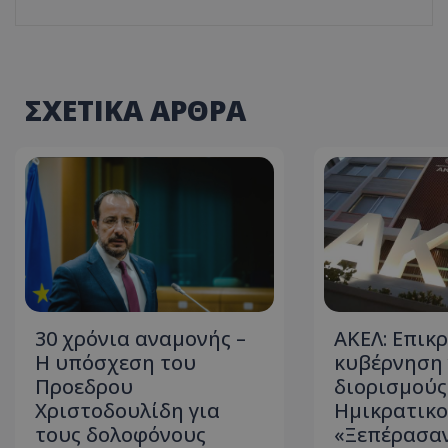
ASP.NET_SessionI
ΣΧΕΤΙΚΑ ΑΡΘΡΑ
msToken
30 χρόνια αναμονής –
ΑΚΕΛ: Επικρ
CookieScriptConse
Η υπόσχεση του
κυβέρνηση 
Προεδρου
διορισμούς
Χριστοδουλίδη για
Ημικρατικο
τους δολοφόνους
«Ξεπέρασαν