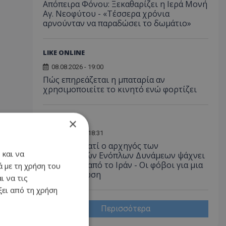
Απόπειρα Φόνου: Ξεκαθαρίζει η Ιερά Μονή
Αγ. Νεοφύτου - «Τέσσερα χρόνια
αρνούνταν να παραδώσει το δωμάτιο»
LIKE ONLINE
08.08.2026 - 19:00
Πώς επηρεάζεται η μπαταρία αν
χρησιμοποιείτε το κινητό ενώ φορτίζει
ΔΙΕΘΝΗ
×
08.08.2026 - 18:31
Ανάλυση: Γιατί ο αρχηγός των
 και να
αμερικανικών Ενόπλων Δυνάμεων ψάχνει
απεμπλοκή από το Ιράν - Οι φόβοι για μια
 με τη χρήση του
νέα κλιμάκωση
ι να τις
ει από τη χρήση
Περισσότερα