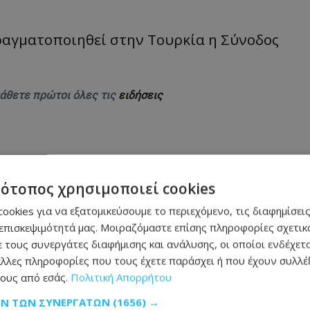
ραγματοποιηθεί στην Τουρκία η Σύνοδος
μάθετε πρώτοι όλες τις
ειδήσεις
τότοπος χρησιμοποιεί cookies
ookies για να εξατομικεύσουμε το περιεχόμενο, τις διαφημίσεις
πρου–Ελλάδας – Τι ισχύει μέχρι το 2027
επισκεψιμότητά μας. Μοιραζόμαστε επίσης πληροφορίες σχετικά
 τους συνεργάτες διαφήμισης και ανάλυσης, οι οποίοι ενδέχετα
ι υψηλές θερμοκρασίες - Πού θα φτάσει ο υδράργυρος
λλες πληροφορίες που τους έχετε παράσχει ή που έχουν συλλέξ
ους από εσάς.
Πολιτική Απορρήτου
πλανήτη – Αγγίζουν τα 3 μέτρα
ΩΝ ΤΩΝ ΣΥΝΕΡΓΑΤΏΝ
(1656) →