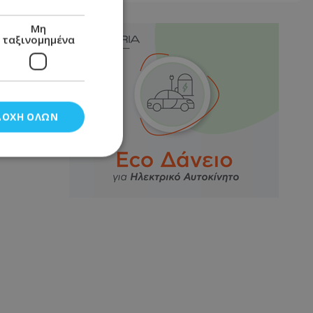
Μη
ταξινομημένα
ΔΟΧΉ ΌΛΩΝ
νομημένα
στη και τη
τητα cookies.
αποθηκεύει το
θεσης του χρήστη
 παρακολούθηση και
τα σύμφωνα με τον
ρρήτου των
ειών.