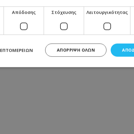
α στον καύσωνα
Απόδοσης
Στόχευσης
Λειτουργικότητας
ραγγελία και έπεσε σε ληστές
Φισκάρδο – Δείτε βίντεο
ΛΕΠΤΟΜΕΡΕΙΏΝ
ΑΠΌΡΡΙΨΗ ΌΛΩΝ
ΑΠΟ
ς απαραίτητα
Απόδοσης
Στόχευσης
Λειτουργικότητας
Μη ταξι
τητα cookies επιτρέπουν βασικές λειτουργίες του ιστότοπου, όπως τη σύνδεση χρή
σμού. Ο ιστότοπος δεν μπορεί να χρησιμοποιηθεί σωστά χωρίς τα απολύτως απαραί
Προμηθευτής
/
Πεδίο
Λήξη
Περιγραφή
.lifenewscy.tothemaonline.com
1 χρόνος 3
Αυτό το cookie 
εβδομάδες
κράτος συγκατά
σχετικά με την
την ιδιωτικότη
κανονισμό απο
Ηνωμένων Πολιτ