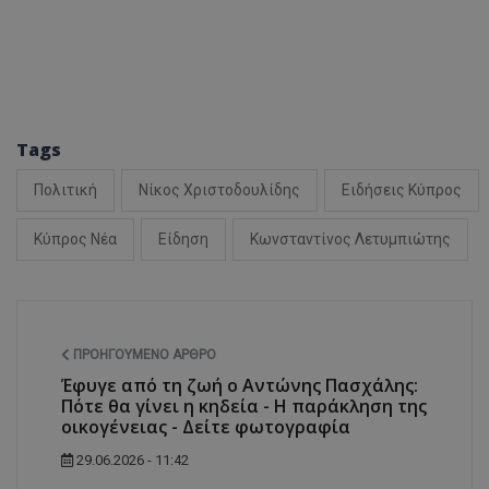
ASP.NET_SessionI
Tags
VISITOR_PRIVACY
Πολιτική
Νίκος Χριστοδουλίδης
Ειδήσεις Κύπρος
Κύπρος Νέα
Είδηση
Κωνσταντίνος Λετυμπιώτης
ΠΡΟΗΓΟΎΜΕΝΟ ΆΡΘΡΟ
__cf_bm
Έφυγε από τη ζωή ο Αντώνης Πασχάλης:
Πότε θα γίνει η κηδεία - Η παράκληση της
οικογένειας - Δείτε φωτογραφία
29.06.2026 - 11:42
__cf_bm