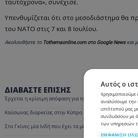
ταυτόχρονα», συνέχισε.
Υπενθυμίζεται ότι στο μεσοδιάστημα θα π
του ΝΑΤΟ στις 7 και 8 Ιουλίου.
Ακολουθήστε το
Tothemaonline.com στο Google News
και 
Αυτός ο ισ
ΔΙΑΒΑΣΤΕ ΕΠΙΣΗΣ
Χρησιμοποιούμε c
Έρχεται η κρίσιμη απόφαση για τη θαλάσσια σύνδεση Κύ
αναλύσουμε την 
ιστότοπού μας με
Καύσωνας διαρκείας στην Κύπρο – Μέχρι την Τετάρτη ο
συνδυάσουν με ά
των υπηρεσιών τ
Στο Γκίνες μία Ινδή που έχει τα μακρύτερα μαλλιά στον 
ΕΜΦΆΝΙΣΗ ΌΛ