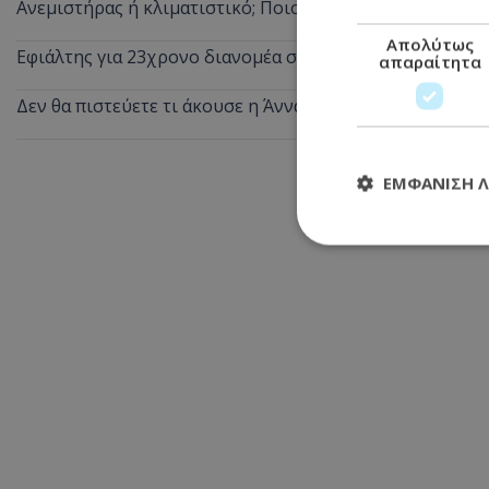
Ανεμιστήρας ή κλιματιστικό; Ποιο καίει λιγότερο ρεύμ
Απολύτως
Εφιάλτης για 23χρονο διανομέα στη Λεμεσό: Πήγε για πα
απαραίτητα
Δεν θα πιστεύετε τι άκουσε η Άννα Βίσση σε δρόμο στο 
ΕΜΦΆΝΙΣΗ 
Απολύτω
Τα απολύτως απαραί
διαχείριση λογαρια
Ονοματεπώνυμο
usprivacy