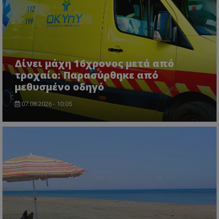
ASP.NET_SessionId
Microsoft Corporation
lifenewscy.tothemaonline.com
Δίνει μάχη 16χρονος μετά από
τροχαίο: Παρασύρθηκε από
μεθυσμένο οδηγό
07.08.2026 - 10:05
msToken
.tiktok.com