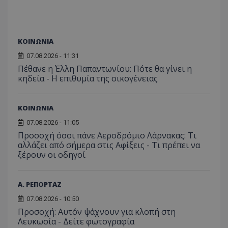
_ga_J7RS52TMNC
.tothemaonline.com
1 χρόνος 1
Αυτό τ
μήνας
χρησιμ
από το
Analyti
διατήρ
κατάσ
ΚΟΙΝΩΝΙΑ
περιόδ
σύνδεσ
07.08.2026 - 11:31
Πέθανε η Έλλη Παπαντωνίου: Πότε θα γίνει η
κηδεία - Η επιθυμία της οικογένειας
ΚΟΙΝΩΝΙΑ
07.08.2026 - 11:05
Προσοχή όσοι πάνε Αεροδρόμιο Λάρνακας: Τι
αλλάζει από σήμερα στις Αφίξεις - Τι πρέπει να
ξέρουν οι οδηγοί
Α. ΡΕΠΟΡΤΑΖ
07.08.2026 - 10:50
Προσοχή: Αυτόν ψάχνουν για κλοπή στη
Λευκωσία - Δείτε φωτογραφία