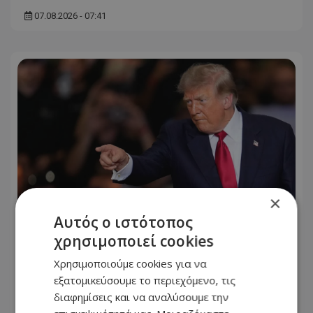
07.08.2026 - 07:41
×
Αυτός ο ιστότοπος
χρησιμοποιεί cookies
Το δίλημμα του Τραμπ για το Ιράν:
Χρησιμοποιούμε cookies για να
Παραχωρήσεις για να ανοίξει το
εξατομικεύσουμε το περιεχόμενο, τις
Ορμούζ ή συνέχιση του πολέμου
διαφημίσεις και να αναλύσουμε την
07.08.2026 - 06:35