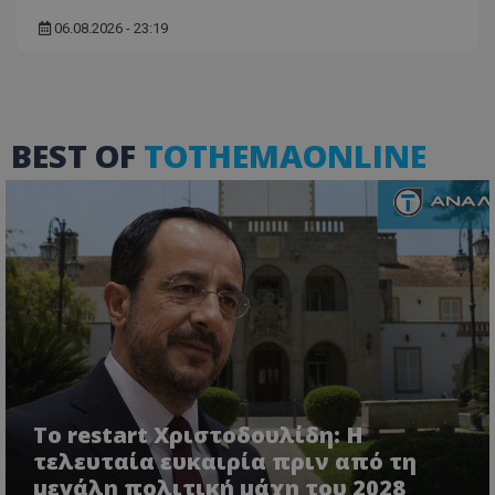
Ο ιστότοπος δεν μπορεί να χρησιμοποιηθεί σωστά
06.08.2026 - 23:19
χωρίς τα απολύτως απαραίτητα cookies.
Ονοματεπώνυμο
Προμηθευτής
/
Πεδίο
usprivacy
.lifenewscy.tothemaonline.com
BEST OF
TOTHEMAONLINE
ASP.NET_SessionId
Microsoft Corporation
themasports.tothemaonline.co
Το restart Χριστοδουλίδη: Η
τελευταία ευκαιρία πριν από τη
μεγάλη πολιτική μάχη του 2028