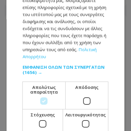
επισκεψιμότητά μας. Μοιραζόμαστε
επίσης πληροφορίες σχετικά με τη χρήση
του ιστότοπού μας με τους συνεργάτες
διαφήμισης και ανάλυσης, οι οποίοι
ενδέχεται να τις συνδυάσουν με άλλες
πληροφορίες που τους έχετε παράσχει ή
που έχουν συλλέξει από τη χρήση των
υπηρεσιών τους από εσάς.
Πολιτική
Απορρήτου
ΕΜΦΆΝΙΣΗ ΌΛΩΝ ΤΩΝ ΣΥΝΕΡΓΑΤΏΝ
(1656) →
Απολύτως
Απόδοσης
απαραίτητα
Κωνσταντινούπολη: 26χρονη
δολοφονήθηκε στη μέση του δρόμου -
Τη σκότωσε ο πρώην της έξω από
Στόχευσης
Λειτουργικότητας
φαρμακείο που είχε πάει με την
αδελφή της