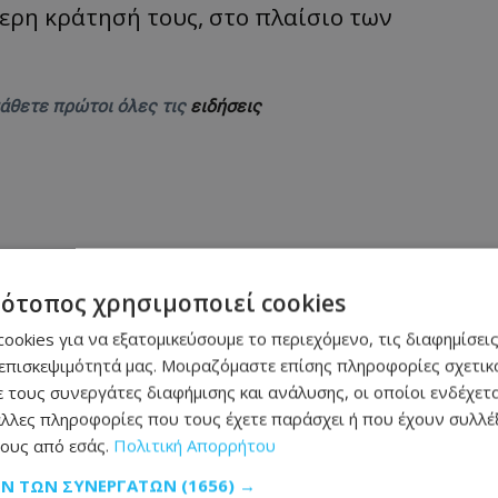
μερη κράτησή τους, στο πλαίσιο των
μάθετε πρώτοι όλες τις
ειδήσεις
τότοπος χρησιμοποιεί cookies
νόδευτο άλογο περιφέρεται στην περιοχή -
ookies για να εξατομικεύσουμε το περιεχόμενο, τις διαφημίσεις
επισκεψιμότητά μας. Μοιραζόμαστε επίσης πληροφορίες σχετικά
 Ρίγκο - Φωτογραφία
 τους συνεργάτες διαφήμισης και ανάλυσης, οι οποίοι ενδέχετα
λλες πληροφορίες που τους έχετε παράσχει ή που έχουν συλλέξ
από μεθυσμένο οδηγό
ους από εσάς.
Πολιτική Απορρήτου
ΩΝ ΤΩΝ ΣΥΝΕΡΓΑΤΏΝ
(1656) →