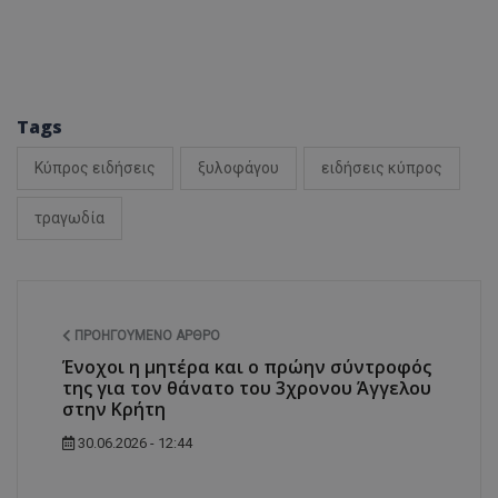
ASP.NET_SessionI
Tags
Κύπρος ειδήσεις
ξυλοφάγου
ειδήσεις κύπρος
VISITOR_PRIVACY
τραγωδία
ΠΡΟΗΓΟΎΜΕΝΟ ΆΡΘΡΟ
Ένοχοι η μητέρα και ο πρώην σύντροφός
__cf_bm
της για τον θάνατο του 3χρονου Άγγελου
στην Κρήτη
30.06.2026 - 12:44
__cf_bm