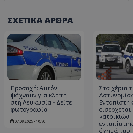
ΣΧΕΤΙΚΑ ΑΡΘΡΑ
ASP.NET_SessionI
msToken
Προσοχή: Αυτόν
Στα χέρια τ
ψάχνουν για κλοπή
Αστυνομίας
στη Λευκωσία - Δείτε
Εντοπίστηκ
CookieScriptConse
φωτογραφία
εισέρχεται 
κατοικιών -
07.08.2026 - 10:50
εντοπίστηκ
όχημά του