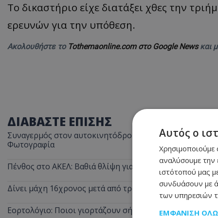
Το δικαστήριο είχε διατάξει χθες την τριή
ερευνών για την υπόθεση.
Ακολουθήστε το
Tothemaonline.com στο Google News
και 
ΔΙΑΒΑΣΤΕ ΕΠΙΣΗΣ
Αυτός ο ισ
Συναγερμός στον αυτοκινητόδρομο Λεμεσού–Πάφου: Ασυ
Φωτογραφία
Χρησιμοποιούμε c
αναλύσουμε την 
Πένθος στο ΑΚΕΛ: Βαθιά θλίψη για τον Αντρέα Νικολάου
ιστότοπού μας με
συνδυάσουν με ά
Δίνει μάχη 16χρονος μετά από τροχαίο: Παρασύρθηκε 
των υπηρεσιών τ
Εορτολόγιο: Ποιοι γιορτάζουν σήμερα
ΕΜΦΆΝΙΣΗ ΌΛ