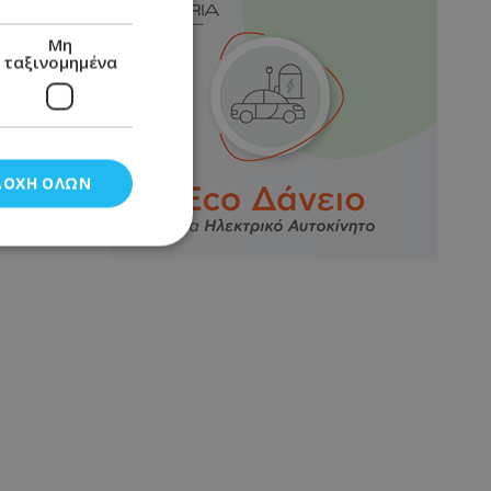
Μη
ταξινομημένα
ΔΟΧΉ ΌΛΩΝ
νομημένα
στη και τη
τητα cookies.
αποθηκεύει το
θεσης του χρήστη
 παρακολούθηση και
τα σύμφωνα με τον
ρρήτου των
ειών.