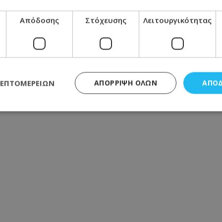
ίο, αναφορές για πολλούς νεκρούς
Απόδοσης
Στόχευσης
Λειτουργικότητας
νύχτες πριν από τον ύπνο
ΛΕΠΤΟΜΕΡΕΙΏΝ
ΑΠΌΡΡΙΨΗ ΌΛΩΝ
ΑΠΟ
ς απαραίτητα
Απόδοσης
Στόχευσης
Λειτουργικότητας
Μη ταξι
τητα cookies επιτρέπουν βασικές λειτουργίες του ιστότοπου, όπως τη σύνδεση χρή
σμού. Ο ιστότοπος δεν μπορεί να χρησιμοποιηθεί σωστά χωρίς τα απολύτως απαραί
Προμηθευτής
/
Πεδίο
Λήξη
Περιγραφή
.lifenewscy.tothemaonline.com
1 χρόνος 3
Αυτό το cookie 
εβδομάδες
κράτος συγκατά
σχετικά με την
την ιδιωτικότη
κανονισμό απο
Ηνωμένων Πολιτ