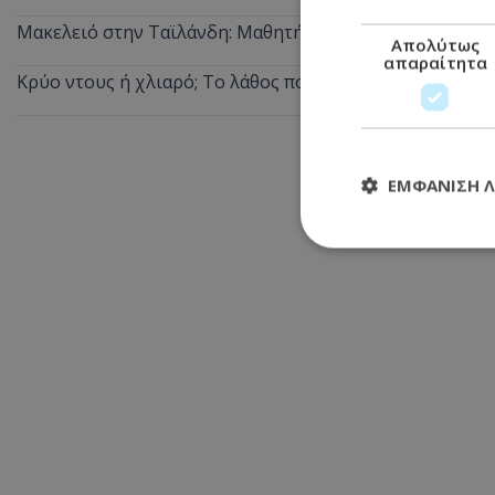
Μακελειό στην Ταϊλάνδη: Μαθητής άνοιξε πυρ σε σχολε
Απολύτως
απαραίτητα
Κρύο ντους ή χλιαρό; Το λάθος που κάνουμε τις ζεστές 
ΕΜΦΆΝΙΣΗ 
Απολύτω
Τα απολύτως απαραί
διαχείριση λογαρια
Ονοματεπώνυμο
usprivacy