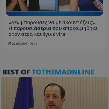
«Δεν μπορούσες να με σκουντήξεις;»:
msToken
.tiktok.com
Η παρουσιάστρια που αποκοιμήθηκε
στον αέρα και έγινε viral
07.08.2026 - 09:21
BEST OF
TOTHEMAONLINE
CookieScriptConsent
CookieScript
www.tothemaonline.com