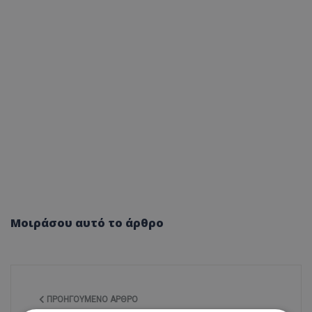
Μοιράσου αυτό το άρθρο
ΠΡΟΗΓΟΎΜΕΝΟ ΆΡΘΡΟ