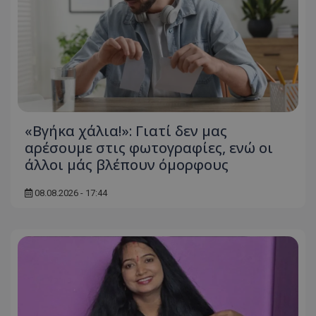
ASP.NET_SessionId
Microsoft Corporation
themasports.tothemaonline.co
«Βγήκα χάλια!»: Γιατί δεν μας
αρέσουμε στις φωτογραφίες, ενώ οι
άλλοι μάς βλέπουν όμορφους
08.08.2026 - 17:44
VISITOR_PRIVACY_METADATA
YouTube
.youtube.com