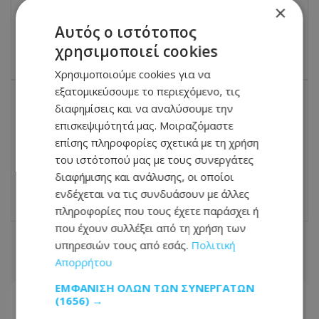
Σοκ στην Πάτρα - Νεκρός στο σπίτι του
×
εντοπίστηκε 59χρονος
Αυτός ο ιστότοπος
03.07.2026 - 07:55
χρησιμοποιεί cookies
Χρησιμοποιούμε cookies για να
εξατομικεύσουμε το περιεχόμενο, τις
διαφημίσεις και να αναλύσουμε την
ΕΠΌΜΕΝΟ ΆΡΘΡΟ
επισκεψιμότητά μας. Μοιραζόμαστε
Η Κυπριακή Προεδρία εκτόξευσε τον
επίσης πληροφορίες σχετικά με τη χρήση
Χριστοδουλίδη- Οι μετρήσεις, ο
του ιστότοπού μας με τους συνεργάτες
ανασχηματισμός και το βλέμμα στο 2028
διαφήμισης και ανάλυσης, οι οποίοι
03.07.2026 - 08:01
ενδέχεται να τις συνδυάσουν με άλλες
πληροφορίες που τους έχετε παράσχει ή
που έχουν συλλέξει από τη χρήση των
υπηρεσιών τους από εσάς.
Πολιτική
ΣΧΕΤΙΚΑ ΑΡΘΡΑ
Απορρήτου
ΕΜΦΆΝΙΣΗ ΌΛΩΝ ΤΩΝ ΣΥΝΕΡΓΑΤΏΝ
(1656) →