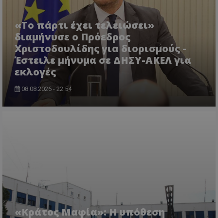
«Το πάρτι έχει τελειώσει»
διαμήνυσε ο Πρόεδρος
Χριστοδουλίδης για διορισμούς -
Έστειλε μήνυμα σε ΔΗΣΥ-ΑΚΕΛ για
εκλογές
08.08.2026 - 22:54
usprivacy
.themasports.tothemaonline.co
«Κράτος Μαφία»: Η υπόθεση