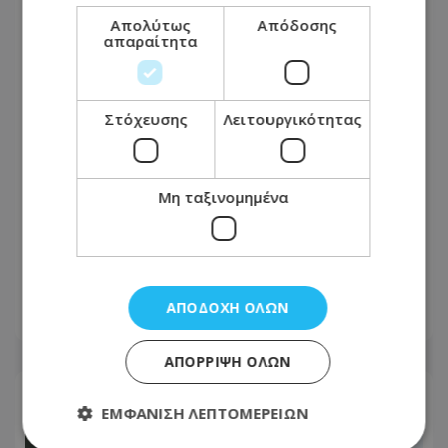
Απολύτως
Απόδοσης
απαραίτητα
Στόχευσης
Λειτουργικότητας
Μη ταξινομημένα
Ψυχολόγος προτείνει μέθοδο που μας
ηρεμεί στο λεπτό – Περιλαμβάνει 3
απλά βήματα
ΑΠΟΔΟΧΉ ΌΛΩΝ
08.08.2026 - 22:21
ΑΠΌΡΡΙΨΗ ΌΛΩΝ
ΕΜΦΆΝΙΣΗ ΛΕΠΤΟΜΕΡΕΙΏΝ