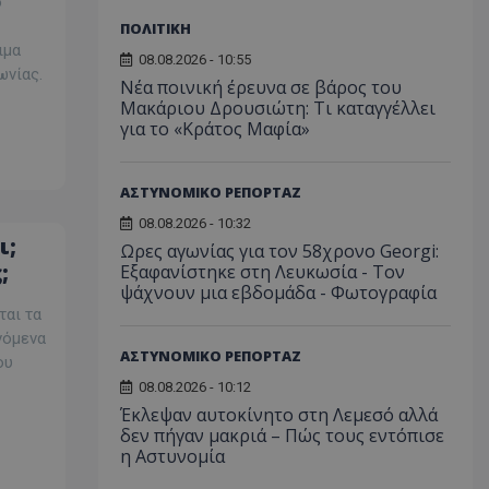
ο
ΠΟΛΙΤΙΚΗ
ιμα
08.08.2026 - 10:55
ωνίας.
Νέα ποινική έρευνα σε βάρος του
Μακάριου Δρουσιώτη: Τι καταγγέλλει
για το «Κράτος Μαφία»
ΑΣΤΥΝΟΜΙΚΟ ΡΕΠΟΡΤΑΖ
08.08.2026 - 10:32
ι;
Ωρες αγωνίας για τον 58χρονο Georgi:
;
Εξαφανίστηκε στη Λευκωσία - Toν
ψάχνουν μια εβδομάδα - Φωτογραφία
ται τα
νόμενα
ΑΣΤΥΝΟΜΙΚΟ ΡΕΠΟΡΤΑΖ
ου
08.08.2026 - 10:12
Έκλεψαν αυτοκίνητο στη Λεμεσό αλλά
δεν πήγαν μακριά – Πώς τους εντόπισε
η Αστυνομία