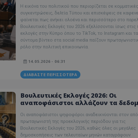
των εκλογών στην Κύπρο
δευτερόλεπτα
για τη διάκρισ
.twitter.com
και ρομπότ. Αυτ
Η εικόνα του πολιτικού που περιορίζεται σε κομματικέ
για τον ιστότοπ
συγκεντρώσεις, δελτία Τύπου και επισκέψεις σε καφεν
κάνει έγκυρες α
τη χρήση του ι
φαίνεται πως ανήκει ολοένα και περισσότερο στο παρελ
Βουλευτικές Εκλογές του 2026 εξελίσσονται ίσως στις
d
συνεδρία
Αυτό το cookie 
Microsoft Corporation
Doubleclick και
lifenewscy.tothemaonline.com
εκλογές στην Κύπρο όπου το TikTok, το Instagram και τα
πληροφορίες σχ
σύντομα βίντεο στα social media παίζουν πρωταγωνιστι
με τον οποίο ο 
χρησιμοποιεί το
ρόλο στην πολιτική επικοινωνία.
τυχόν διαφημίσ
έχει δει ο τελικ
επισκεφθεί τον 
14.05.2026 - 06:31
.tiktok.com
1 εβδομάδα 3
Αυτό το cookie 
μέρες
για σκοπούς τα
ΔΙΑΒΆΣΤΕ ΠΕΡΙΣΣΌΤΕΡΑ
ασφάλειας, εξα
χρήστες παραμέ
και τα δεδομένα
εξασφαλισμένα
περιηγούνται μ
Βουλευτικές Εκλογές 2026: Οι
ιστοσελίδας ή 
τις υπηρεσίες τ
αναποφάσιστοι αλλάζουν τα δεδο
- Το μεγάλο πολιτικό στοίχημα των
nt
4 εβδομάδες
Αυτό το cookie 
CookieScript
2 μέρες
από την υπηρεσί
Οι αναποφάσιστοι ψηφοφόροι αναδεικνύονται στον απ
www.tothemaonline.com
κομμάτων
Script.com για 
πρωταγωνιστή της προεκλογικής περιόδου για τις
προτιμήσεις συ
επισκέπτη Είναι
Βουλευτικές Εκλογές του 2026, καθώς όλες οι μεγάλες
banner cookie 
δημοσκοπήσεις των τελευταίων μηνών καταγράφουν
να λειτουργεί σ