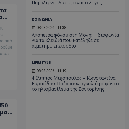
Παραλίμνι –Αυτός είναι ο λόγος
τα
ο
ΚΟΙΝΩΝΙΑ
08.08.2026 - 11:38
αι
Απόπειρα φόνου στη Μονή: Η διαφωνία
ια
για τα κλειδιά που κατέληξε σε
ρα από
αιματηρό επεισόδιο
πορούμε
τωποι
LIFESTYLE
08.08.2026 - 11:19
Φίλιππος Μιχόπουλος – Κωνσταντίνα
Ευριπίδου: Ποζάρουν αγκαλιά με φόντο
το ηλιοβασίλεμα της Σαντορίνης
450
θμοί