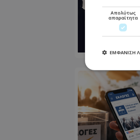
Απολύτως
απαραίτητα
ΕΜΦΆΝΙΣΗ 
Απολύτω
Τα απολύτως απαραί
διαχείριση λογαρια
Ονοματεπώνυμο
usprivacy