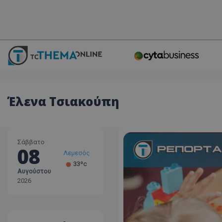
Έλενα Τσιακούπη
Σάββατο
08
Λεμεσός
33ºc
Αυγούστου
Λάρνακα
2026
30ºc
Λευκωσία
35ºc