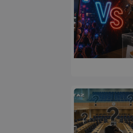
ASP.NET_SessionI
msToken
CookieScriptConse