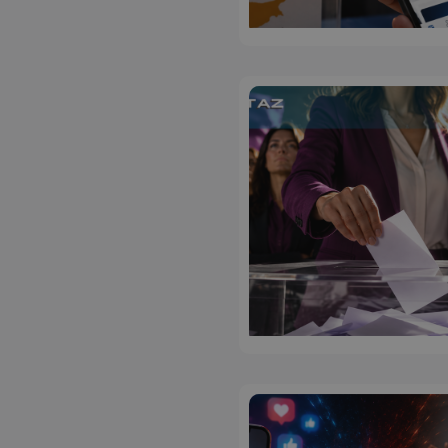
ASP.NET_SessionI
VISITOR_PRIVACY
__cf_bm
__cf_bm