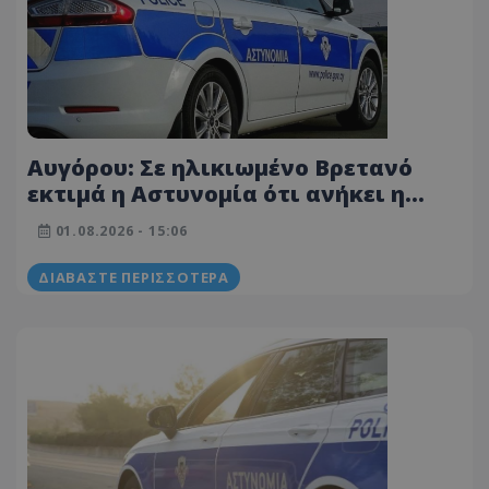
Αυγόρου: Σε ηλικιωμένο Βρετανό
εκτιμά η Αστυνομία ότι ανήκει η
απανθρακωμένη σορός - Οι νεότερες
01.08.2026 - 15:06
πληροφορίες
ΔΙΑΒΆΣΤΕ ΠΕΡΙΣΣΌΤΕΡΑ