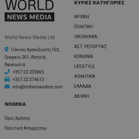
προσδι
ΚΥΡΙΕΣ ΚΑΤΗΓΟΡΙΕΣ
αναγ
συχνότ
να π
επισκέ
τον 
τον τρ
του 
ΑΡΧΙΚΗ
οποίο 
επισκέπ
ΠΟΛΙΤΙΚΗ
πρόσβα
ιστοσε
Συλλέγε
OIKONOMIA
World News Media Ltd
για τις
του χρ
ΑΣΤ. ΡΕΠΟΡΤΑΖ
ιστοσε
Γιάννου Κρανιδιώτη 102,
ποιες σ
ΚΟΙΝΩΝΙΑ
Γραφείο 201, Λατσιά,
έχουν 
Λευκωσία
_ga_J7RS52TMNC
.tothemaonline.com
1 χρόνος 1
Αυτό τ
LIFESTYLE
μήνας
χρησιμ
+357 22 205865
από το
ΑΘΛΗΤΙΚΑ
Analyti
+357 22 374613
διατήρ
ΕΛΛΑΔΑ
info@tothemaonline.com
κατάσ
περιόδ
ΔΙΕΘΝΗ
σύνδεσ
ΝΟΜΙΚΑ
Όροι Χρήσης
Πολιτική Απορρήτου