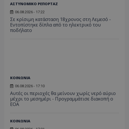
ΑΣΤΥΝΟΜΙΚΟ ΡΕΠΟΡΤΑΖ
06.08.2026 - 17:22
ASP.NET_SessionId
Microsoft Corporation
Σε κρίσιμη κατάσταση 18χρονος στη Λεμεσό -
themasports.tothemaonline.co
Εντοπίστηκε δίπλα από το ηλεκτρικό του
ποδήλατο
ΚΟΙΝΩΝΙΑ
06.08.2026 - 17:10
Αυτές οι περιοχές θα μείνουν χωρίς νερό αύριο
μέχρι το μεσημέρι - Προγραμμάτισε διακοπή ο
VISITOR_PRIVACY_METADATA
YouTube
.youtube.com
ΕΟΑ
ΚΟΙΝΩΝΙΑ