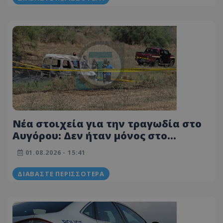
Νέα στοιχεία για την τραγωδία στο
Αυγόρου: Δεν ήταν μόνος στο
φλεγόμενο όχημα ο άτυχος
01.08.2026 - 15:41
ηλικιωμένος – Μαζί του η οικιακή
βοηθός και το σκυλάκι του
ΔΙΑΒΆΣΤΕ ΠΕΡΙΣΣΌΤΕΡΑ