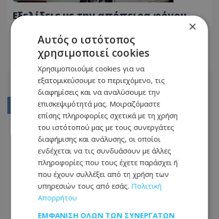
Εξελίξεις με την απόπειρα φόνου -
×
Οδηγούσε ενοικιαζόμενο όχημα ο
43χρονος
Αυτός ο ιστότοπος
30.07.2026 - 16:00
χρησιμοποιεί cookies
ΔΙΑΒΆΣΤΕ ΠΕΡΙΣΣΌΤΕΡΑ
Χρησιμοποιούμε cookies για να
εξατομικεύσουμε το περιεχόμενο, τις
διαφημίσεις και να αναλύσουμε την
επισκεψιμότητά μας. Μοιραζόμαστε
01
επίσης πληροφορίες σχετικά με τη χρήση
02
του ιστότοπού μας με τους συνεργάτες
διαφήμισης και ανάλυσης, οι οποίοι
03
ενδέχεται να τις συνδυάσουν με άλλες
04
πληροφορίες που τους έχετε παράσχει ή
που έχουν συλλέξει από τη χρήση των
05
υπηρεσιών τους από εσάς.
Πολιτική
...
Απορρήτου
306
ΕΜΦΆΝΙΣΗ ΌΛΩΝ ΤΩΝ ΣΥΝΕΡΓΑΤΏΝ