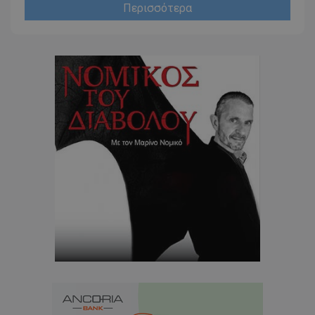
Περισσότερα
usprivacy
.themasports.tothemaonline.co