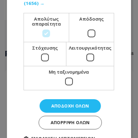
(1656) →
307
308
Απολύτως
Απόδοσης
απαραίτητα
Στόχευσης
Λειτουργικότητας
ΡΟΗ
ΕΙΔΗΣΕΩΝ
Μη ταξινομημένα
ΝΟΜΙΚΟΣ ΤΟΥ ΔΙΑΒΟΛΟΥ
06.08.2026 - 19:02
Το χώμα Βαφεάδη κόκκινο
ΑΠΟΔΟΧΉ ΌΛΩΝ
ΑΘΛΗΤΙΚΑ
06.08.2026 - 18:54
ΑΠΌΡΡΙΨΗ ΌΛΩΝ
LIVE: Λίνκολντ Ρεντ Ιμπς – Ομόνοια