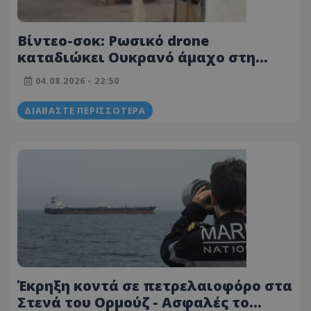
Βίντεο-σοκ: Ρωσικό drone
καταδιώκει Ουκρανό άμαχο στη
Χερσώνα και τον τραυματίζει
04.08.2026 - 22:50
ΔΙΑΒΆΣΤΕ ΠΕΡΙΣΣΌΤΕΡΑ
Έκρηξη κοντά σε πετρελαιοφόρο στα
Στενά του Ορμούζ - Ασφαλές το