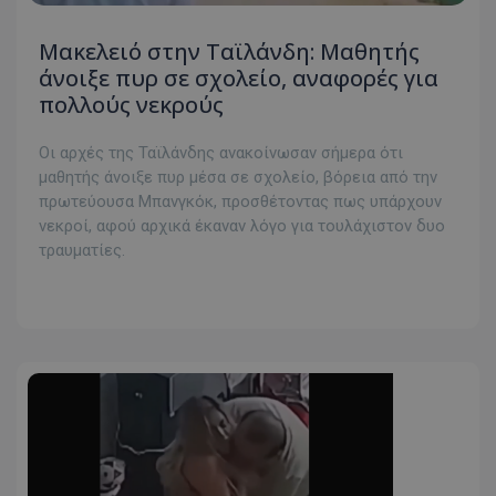
Μακελειό στην Ταϊλάνδη: Μαθητής
άνοιξε πυρ σε σχολείο, αναφορές για
πολλούς νεκρούς
Οι αρχές της Ταϊλάνδης ανακοίνωσαν σήμερα ότι
μαθητής άνοιξε πυρ μέσα σε σχολείο, βόρεια από την
πρωτεύουσα Μπανγκόκ, προσθέτοντας πως υπάρχουν
νεκροί, αφού αρχικά έκαναν λόγο για τουλάχιστον δυο
τραυματίες.