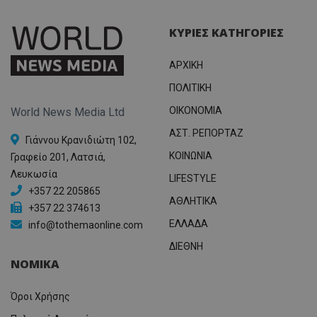
.twitter.com
για τον
το Tw
προσδι
αναγ
συχνότ
να π
ΚΥΡΙΕΣ ΚΑΤΗΓΟΡΙΕΣ
επισκέ
τον 
τον τρ
του 
οποίο 
επισκέπ
ΑΡΧΙΚΗ
πρόσβα
ιστοσε
ΠΟΛΙΤΙΚΗ
Συλλέγε
για τις
OIKONOMIA
World News Media Ltd
του χρ
ιστοσε
ΑΣΤ. ΡΕΠΟΡΤΑΖ
ποιες σ
Γιάννου Κρανιδιώτη 102,
έχουν 
ΚΟΙΝΩΝΙΑ
Γραφείο 201, Λατσιά,
_ga_J7RS52TMNC
.tothemaonline.com
1 χρόνος 1
Αυτό τ
Λευκωσία
μήνας
χρησιμ
LIFESTYLE
από το
+357 22 205865
Analyti
ΑΘΛΗΤΙΚΑ
διατήρ
+357 22 374613
κατάσ
ΕΛΛΑΔΑ
περιόδ
info@tothemaonline.com
σύνδεσ
ΔΙΕΘΝΗ
ΝΟΜΙΚΑ
Όροι Χρήσης