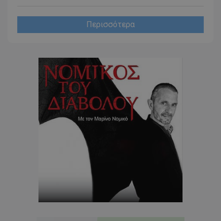
www.tothemaonline.com
Περισσότερα
usprivacy
.themasports.tothemaonline.co