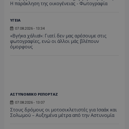
Η παράκληση της οικογένειας - Φωτογραφία
ΥΓΕΙΑ
ASP.NET_SessionId
Microsoft Corporation
themasports.tothemaonline.co
07.08.2026 - 13:34
«Βγήκα χάλια!»: Γιατί δεν μας αρέσουμε στις
φωτογραφίες, ενώ οι άλλοι μάς βλέπουν
όμορφους
ΑΣΤΥΝΟΜΙΚΟ ΡΕΠΟΡΤΑΖ
07.08.2026 - 13:07
VISITOR_PRIVACY_METADATA
YouTube
.youtube.com
Στους δρόμους οι μοτοσικλετιστές για Ισαάκ και
Σολωμού – Αυξημένα μέτρα από την Αστυνομία