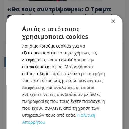
«Θα τους συντρίψουμε»: Ο Τραμπ
απειλεί με αντίποινα το Ιράν μετά
×
την επίθεση σε αμερικανικές
29.07.2026 - 17:42
Αυτός ο ιστότοπος
δυνάμεις
χρησιμοποιεί cookies
ΔΙΑΒΆΣΤΕ ΠΕΡΙΣΣΌΤΕΡΑ
Χρησιμοποιούμε cookies για να
εξατομικεύσουμε το περιεχόμενο, τις
διαφημίσεις και να αναλύσουμε την
01
επισκεψιμότητά μας. Μοιραζόμαστε
02
επίσης πληροφορίες σχετικά με τη χρήση
του ιστότοπού μας με τους συνεργάτες
03
διαφήμισης και ανάλυσης, οι οποίοι
04
ενδέχεται να τις συνδυάσουν με άλλες
πληροφορίες που τους έχετε παράσχει ή
05
που έχουν συλλέξει από τη χρήση των
...
υπηρεσιών τους από εσάς.
Πολιτική
Απορρήτου
734