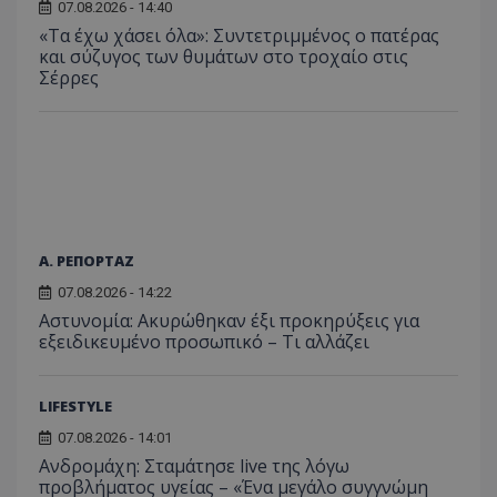
παρα
07.08.2026 - 14:40
επιδόσεων.
κατάσ
προβ
περιόδ
«Τα έχω χάσει όλα»: Συντετριμμένος ο πατέρας
ενσω
σύνδεσ
βίντε
και σύζυγος των θυμάτων στο τροχαίο στις
Σέρρες
C
1 μήνας
Αυτό τ
Adform
guest_id
1 χρόνος 1
Αυτό
Twitter Inc.
χρησιμ
.adform.net
μήνας
ρυθμ
.twitter.com
για τον
το Tw
προσδι
αναγ
συχνότ
να π
επισκέ
τον 
τον τρ
του 
οποίο 
επισκέπ
πρόσβα
ιστοσε
Συλλέγε
Α. ΡΕΠΟΡΤΑΖ
για τις
του χρ
07.08.2026 - 14:22
ιστοσε
ποιες σ
Αστυνομία: Ακυρώθηκαν έξι προκηρύξεις για
έχουν 
εξειδικευμένο προσωπικό – Τι αλλάζει
_ga_J7RS52TMNC
.tothemaonline.com
1 χρόνος 1
Αυτό τ
μήνας
χρησιμ
από το
Analyti
LIFESTYLE
διατήρ
κατάσ
07.08.2026 - 14:01
περιόδ
Ανδρομάχη: Σταμάτησε live της λόγω
σύνδεσ
προβλήματος υγείας – «Ένα μεγάλο συγγνώμη