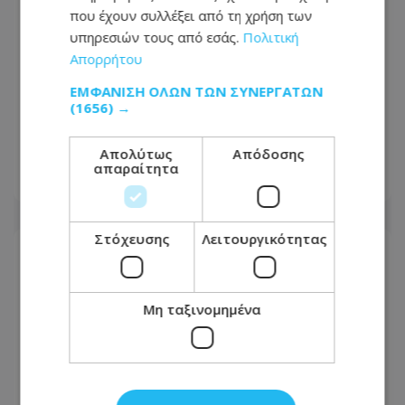
που έχουν συλλέξει από τη χρήση των
υπηρεσιών τους από εσάς.
Πολιτική
Οργή στο Περού για το βίντεο της
Απορρήτου
σεξουαλικής επίθεσης μαέστρου σε
ΕΜΦΆΝΙΣΗ ΌΛΩΝ ΤΩΝ ΣΥΝΕΡΓΑΤΏΝ
26χρονη τραγουδίστρια: «Σιγά-σιγά
(1656) →
θα το ξεπεράσεις» της έλεγαν από τη
μπάντα της
Απολύτως
Απόδοσης
απαραίτητα
07.08.2026 - 07:41
Στόχευσης
Λειτουργικότητας
Μη ταξινομημένα