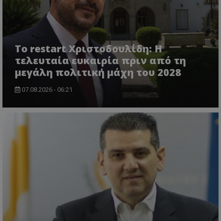
Το restart Χριστοδουλίδη: Η
τελευταία ευκαιρία πριν από τη
μεγάλη πολιτική μάχη του 2028
ASP.NET_SessionId
Microsoft Corporation
07.08.2026 - 06:21
themasports.tothemaonline.co