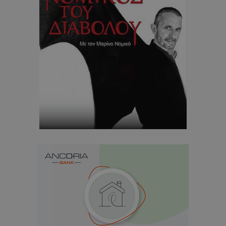
ASP.NET_SessionId
Microsoft Corporation
themasports.tothemaonline.co
VISITOR_PRIVACY_METADATA
YouTube
.youtube.com