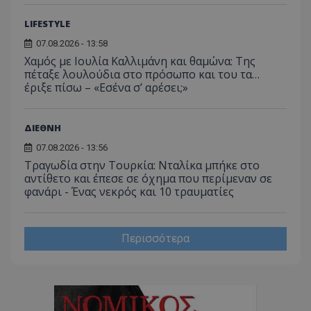
Απολύτως απαραίτητα
Απόδοσης
LIFESTYLE
Στόχευσης
Λειτουργικότητας
07.08.2026 - 13:58
Μη ταξινομημένα
Χαμός με Ιουλία Καλλιμάνη και θαμώνα: Της
πέταξε λουλούδια στο πρόσωπο και του τα…
Τα απολύτως απαραίτητα cookies επιτρέπουν
έριξε πίσω – «Εσένα σ’ αρέσει;»
βασικές λειτουργίες του ιστότοπου, όπως τη
σύνδεση χρήστη και τη διαχείριση λογαριασμού.
Ο ιστότοπος δεν μπορεί να χρησιμοποιηθεί σωστά
χωρίς τα απολύτως απαραίτητα cookies.
ΔΙΕΘΝΗ
Ονοματεπώνυμο
Προμηθευτής
/
Πεδίο
07.08.2026 - 13:56
Τραγωδία στην Τουρκία: Νταλίκα μπήκε στο
usprivacy
.lifenewscy.tothemaonline.com
αντίθετο και έπεσε σε όχημα που περίμεναν σε
φανάρι - Ένας νεκρός και 10 τραυματίες
Περισσότερα