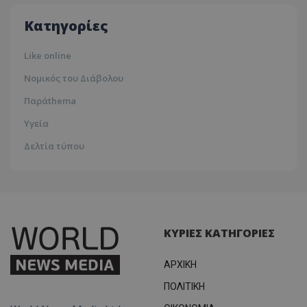
35ºc
Κατηγορίες
msToken
.tiktok.com
Like online
Νομικός του Διάβολου
Παράthema
Υγεία
Δελτία τύπου
ΚΥΡΙΕΣ ΚΑΤΗΓΟΡΙΕΣ
CookieScriptConsent
CookieScript
www.tothemaonline.com
ΑΡΧΙΚΗ
ΠΟΛΙΤΙΚΗ