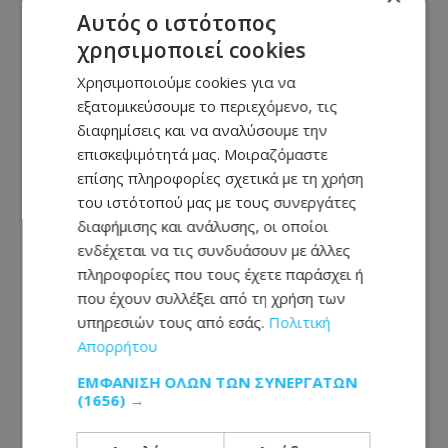
Αυτός ο ιστότοπος
«Στον αέρα» η ακτοπλοϊκή σύνδεση Κύπρου –
Ελλάδας - «Δεν έγινε βιώσιμη η γραμμή»
χρησιμοποιεί cookies
Χρησιμοποιούμε cookies για να
ΔΙΕΘΝΗ
εξατομικεύσουμε το περιεχόμενο, τις
διαφημίσεις και να αναλύσουμε την
07.08.2026 - 15:14
Δασκάλα χορού στις ΗΠΑ κατηγορείται για
επισκεψιμότητά μας. Μοιραζόμαστε
σεξουαλική κακοποίηση δύο ανήλικων μαθητών
επίσης πληροφορίες σχετικά με τη χρήση
της
του ιστότοπού μας με τους συνεργάτες
διαφήμισης και ανάλυσης, οι οποίοι
ενδέχεται να τις συνδυάσουν με άλλες
πληροφορίες που τους έχετε παράσχει ή
που έχουν συλλέξει από τη χρήση των
υπηρεσιών τους από εσάς.
Πολιτική
Απορρήτου
ΕΜΦΆΝΙΣΗ ΌΛΩΝ ΤΩΝ ΣΥΝΕΡΓΑΤΏΝ
(1656) →