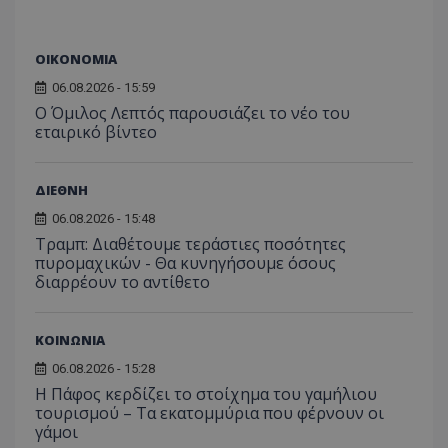
__cf_bm
Cloudflare Inc.
.twitter.com
ΟΙΚΟΝΟΜΙΑ
06.08.2026 - 15:59
Ο Όμιλος Λεπτός παρουσιάζει το νέο του
εταιρικό βίντεο
ΔΙΕΘΝΗ
06.08.2026 - 15:48
ASP.NET_SessionId
Microsoft Corporation
Τραμπ: Διαθέτουμε τεράστιες ποσότητες
lifenewscy.tothemaonline.com
πυρομαχικών - Θα κυνηγήσουμε όσους
διαρρέουν το αντίθετο
ΚΟΙΝΩΝΙΑ
06.08.2026 - 15:28
Η Πάφος κερδίζει το στοίχημα του γαμήλιου
τουρισμού – Τα εκατομμύρια που φέρνουν οι
γάμοι