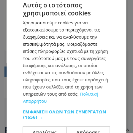
Αυτός ο ιστότοπος
χρησιμοποιεί cookies
Ιλαρά: Τρία τα περιστατικά στο
Χρησιμοποιούμε cookies για να
Μακάρειο - Όλα από το ίδιο
εξατομικεύσουμε το περιεχόμενο, τις
νηπιαγωγείο
19.03.2025 - 11:53
διαφημίσεις και να αναλύσουμε την
επισκεψιμότητά μας. Μοιραζόμαστε
ΔΙΑΒΆΣΤΕ ΠΕΡΙΣΣΌΤΕΡΑ
επίσης πληροφορίες σχετικά με τη χρήση
του ιστότοπού μας με τους συνεργάτες
διαφήμισης και ανάλυσης, οι οποίοι
01
ενδέχεται να τις συνδυάσουν με άλλες
πληροφορίες που τους έχετε παράσχει ή
02
που έχουν συλλέξει από τη χρήση των
03
υπηρεσιών τους από εσάς.
Πολιτική
Απορρήτου
ΕΜΦΆΝΙΣΗ ΌΛΩΝ ΤΩΝ ΣΥΝΕΡΓΑΤΏΝ
(1656) →
ΡΟΗ
ΕΙΔΗΣΕΩΝ
Απολύτως
Απόδοσης