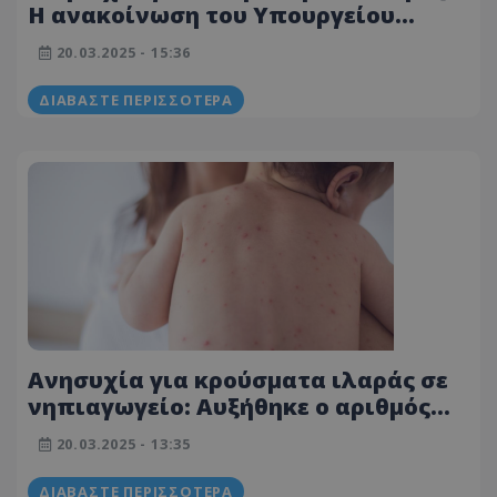
Η ανακοίνωση του Υπουργείου
Υγείας - Οι οδηγίες προς το κοινό και
20.03.2025 - 15:36
τους ταξιδιώτες
ΔΙΑΒΆΣΤΕ ΠΕΡΙΣΣΌΤΕΡΑ
Ανησυχία για κρούσματα ιλαράς σε
νηπιαγωγείο: Αυξήθηκε ο αριθμός
στους εννέα - Καραντίνα για 21 μέρες
20.03.2025 - 13:35
ΔΙΑΒΆΣΤΕ ΠΕΡΙΣΣΌΤΕΡΑ