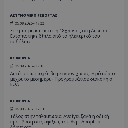
Απολύτως απαραίτητα
Απόδοσης
Στόχευσης
Λειτουργικότητας
ΑΣΤΥΝΟΜΙΚΟ ΡΕΠΟΡΤΑΖ
Μη ταξινομημένα
06.08.2026 - 17:22
Σε κρίσιμη κατάσταση 18χρονος στη Λεμεσό -
Τα απολύτως απαραίτητα cookies επιτρέπουν
Εντοπίστηκε δίπλα από το ηλεκτρικό του
βασικές λειτουργίες του ιστότοπου, όπως τη
σύνδεση χρήστη και τη διαχείριση λογαριασμού.
ποδήλατο
Ο ιστότοπος δεν μπορεί να χρησιμοποιηθεί σωστά
χωρίς τα απολύτως απαραίτητα cookies.
ΚΟΙΝΩΝΙΑ
Ονοματεπώνυμο
Προμηθευτής
/
Πεδίο
06.08.2026 - 17:10
usprivacy
.lifenewscy.tothemaonline.com
Αυτές οι περιοχές θα μείνουν χωρίς νερό αύριο
μέχρι το μεσημέρι - Προγραμμάτισε διακοπή ο
ΕΟΑ
ΚΟΙΝΩΝΙΑ
06.08.2026 - 17:01
Τέλος στην ταλαιπωρία: Ανοίγει ξανά η οδική
πρόσβαση στις αφίξεις του Αεροδρομίου
Λάρνακας
ASP.NET_SessionId
Microsoft Corporation