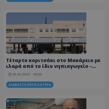
Τέταρτο κοριτσάκι στο Μακάρειο με
ιλαρά από το ίδιο νηπιαγωγείο -
Ποια η κατάσταση υγείας του
20.03.2025 - 09:03
βρέφους με μηνιγγίτιδα
ΔΙΑΒΆΣΤΕ ΠΕΡΙΣΣΌΤΕΡΑ