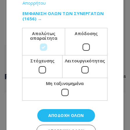
Απορρήτου
...
ΕΜΦΆΝΙΣΗ ΌΛΩΝ ΤΩΝ ΣΥΝΕΡΓΑΤΏΝ
(1656) →
13
14
Απολύτως
Απόδοσης
απαραίτητα
15
Στόχευσης
Λειτουργικότητας
ΡΟΗ
ΕΙΔΗΣΕΩΝ
Μη ταξινομημένα
ΚΟΙΝΩΝΙΑ
09.08.2026 - 08:34
«Καλό ταξίδι, φίλε Μάικ…» – Το συγκινητικό
ΑΠΟΔΟΧΉ ΌΛΩΝ
αντίο σε αγαπητό πρόσωπο της εστίασης - Δείτε
φωτογραφία του