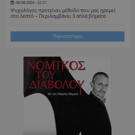
08.08.2026 - 22:21
CookieScriptConsent
CookieScript
Ψυχολόγος προτείνει μέθοδο που μας ηρεμεί
www.tothemaonline.com
στο λεπτό – Περιλαμβάνει 3 απλά βήματα
Περισσότερα
usprivacy
.themasports.tothemaonline.co