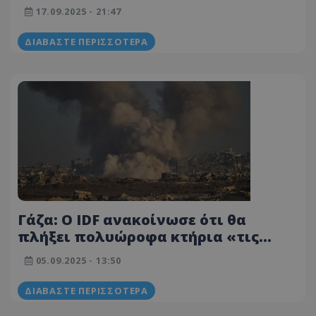
real estate» η Λωρίδα της Γάζας
17.09.2025 - 21:47
ΔΙΑΒΆΣΤΕ ΠΕΡΙΣΣΌΤΕΡΑ
Γάζα: Ο IDF ανακοίνωσε ότι θα
πλήξει πολυώροφα κτήρια «τις
επόμενες ημέρες» – 19 νεκροί από
05.09.2025 - 13:50
ισραηλινά αεροπορικά χτυπήματα
ΔΙΑΒΆΣΤΕ ΠΕΡΙΣΣΌΤΕΡΑ