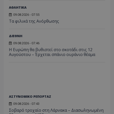
ΑΘΛΗΤΙΚΑ
09.08.2026 - 07:55
Τα φιλικά της Ανόρθωσης
ASP.NET_SessionId
Microsoft Corporation
themasports.tothemaonline.co
ΔΙΕΘΝΗ
09.08.2026 - 07:46
Η Ευρώπη θα βυθιστεί στο σκοτάδι στις 12
Αυγούστου – Έρχεται σπάνιο ουράνιο θέαμα
ΑΣΤΥΝΟΜΙΚΟ ΡΕΠΟΡΤΑΖ
VISITOR_PRIVACY_METADATA
YouTube
09.08.2026 - 07:43
.youtube.com
Σοβαρό τροχαίο στη Λάρνακα – Διασωληνωμένη