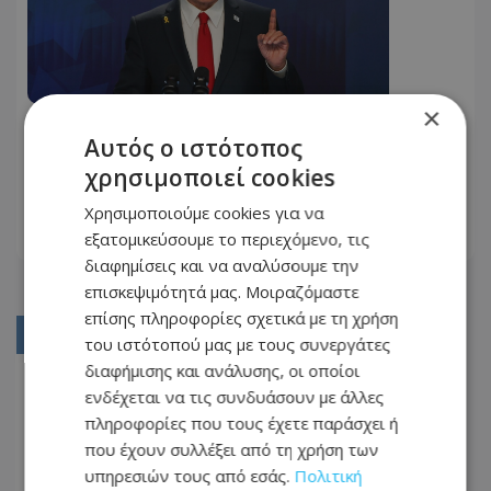
×
Αυξάνεται η πίεση στον Νετανιάχου
Αυτός ο ιστότοπος
να καταλήξει σε συμφωνία για την
χρησιμοποιεί cookies
απελευθέρωση των ομήρων
24.08.2025 - 09:15
Χρησιμοποιούμε cookies για να
εξατομικεύσουμε το περιεχόμενο, τις
ΔΙΑΒΆΣΤΕ ΠΕΡΙΣΣΌΤΕΡΑ
διαφημίσεις και να αναλύσουμε την
επισκεψιμότητά μας. Μοιραζόμαστε
επίσης πληροφορίες σχετικά με τη χρήση
01
του ιστότοπού μας με τους συνεργάτες
διαφήμισης και ανάλυσης, οι οποίοι
02
ενδέχεται να τις συνδυάσουν με άλλες
03
πληροφορίες που τους έχετε παράσχει ή
που έχουν συλλέξει από τη χρήση των
04
υπηρεσιών τους από εσάς.
Πολιτική
05