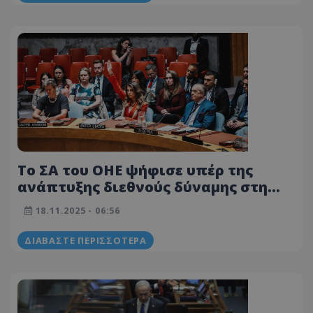
Το ΣΑ του ΟΗΕ ψήφισε υπέρ της
ανάπτυξης διεθνούς δύναμης στη
Λωρίδα της Γάζας - Απορρίπτει η
18.11.2025 - 06:56
Χαμάς
ΔΙΑΒΆΣΤΕ ΠΕΡΙΣΣΌΤΕΡΑ