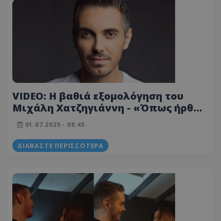
VIDEO: Η βαθιά εξομολόγηση του
Μιχάλη Χατζηγιάννη - «Όπως ήρθαν
τα καλά, ξεκίνησαν και τα κακά...»
01.07.2025 - 08:45
ΔΙΑΒΆΣΤΕ ΠΕΡΙΣΣΌΤΕΡΑ