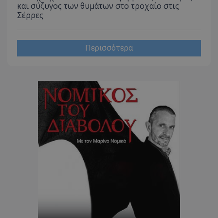
και σύζυγος των θυμάτων στο τροχαίο στις
CookieScriptConsent
CookieScript
www.tothemaonline.com
Σέρρες
Περισσότερα
usprivacy
.themasports.tothemaonline.co