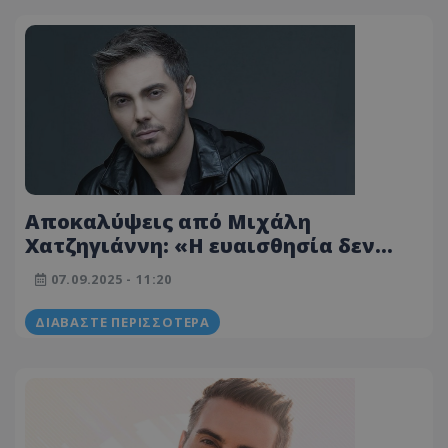
Αποκαλύψεις από Μιχάλη
Χατζηγιάννη: «Η ευαισθησία δεν
είναι εμπόδιο, είναι δύναμη» - Η
07.09.2025 - 11:20
επιστροφή στον Λυκαβηττό
ΔΙΑΒΆΣΤΕ ΠΕΡΙΣΣΌΤΕΡΑ