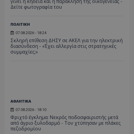
γίνει η κηδεία και η παράκληση της οικογένειάς -
Δείτε φωτογραφία του
ΠΟΛΙΤΙΚΗ
ASP.NET_SessionId
Microsoft Corporation
07.08.2026 - 18:24
themasports.tothemaonline.co
Σκληρή επίθεση ΔΗΣΥ σε ΑΚΕΛ για την ηλεκτρική
διασύνδεση - «Έχει αλλεργία στις στρατηγικές
συμμαχίες;»
ΑΘΛΗΤΙΚΑ
07.08.2026 - 18:10
VISITOR_PRIVACY_METADATA
YouTube
Φριχτό έγκλημα: Νεκρός ποδοσφαιριστής μετά
.youtube.com
από άγριο ξυλοδαρμό - Τον χτύπησαν με πλάκες
πεζοδρομίου