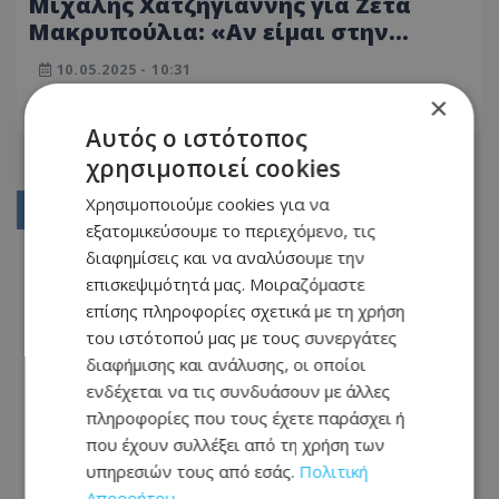
Μιχάλης Χατζηγιάννης για Ζέτα
Μακρυπούλια: «Αν είμαι στην
Κύπρο όσο θα βρίσκεται και εκείνη,
10.05.2025 - 10:31
θα πάω να τη δω»
×
ΔΙΑΒΆΣΤΕ ΠΕΡΙΣΣΌΤΕΡΑ
Αυτός ο ιστότοπος
χρησιμοποιεί cookies
Χρησιμοποιούμε cookies για να
01
εξατομικεύσουμε το περιεχόμενο, τις
02
διαφημίσεις και να αναλύσουμε την
επισκεψιμότητά μας. Μοιραζόμαστε
03
επίσης πληροφορίες σχετικά με τη χρήση
04
του ιστότοπού μας με τους συνεργάτες
διαφήμισης και ανάλυσης, οι οποίοι
05
ενδέχεται να τις συνδυάσουν με άλλες
...
πληροφορίες που τους έχετε παράσχει ή
που έχουν συλλέξει από τη χρήση των
12
υπηρεσιών τους από εσάς.
Πολιτική
13
Απορρήτου