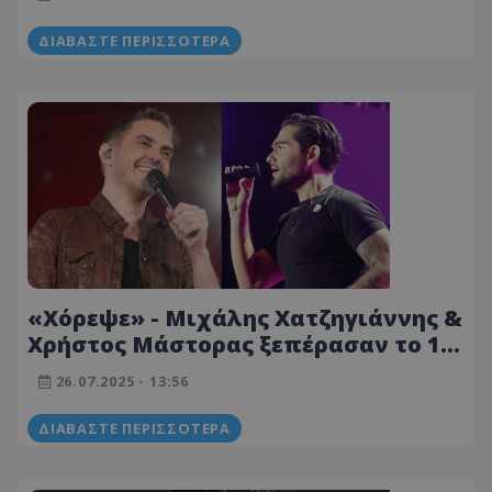
ΔΙΑΒΆΣΤΕ ΠΕΡΙΣΣΌΤΕΡΑ
«Χόρεψε» - Μιχάλης Χατζηγιάννης &
Χρήστος Μάστορας ξεπέρασαν το 1
εκατομμύριο στο YouTube
26.07.2025 - 13:56
ΔΙΑΒΆΣΤΕ ΠΕΡΙΣΣΌΤΕΡΑ