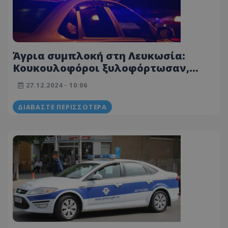
Άγρια συμπλοκή στη Λευκωσία:
Κουκουλοφόροι ξυλοφόρτωσαν,
έκλεψαν και έστειλαν στο
27.12.2024 - 10:06
Νοσοκομείο 31χρονο
ΔΙΑΒΆΣΤΕ ΠΕΡΙΣΣΌΤΕΡΑ