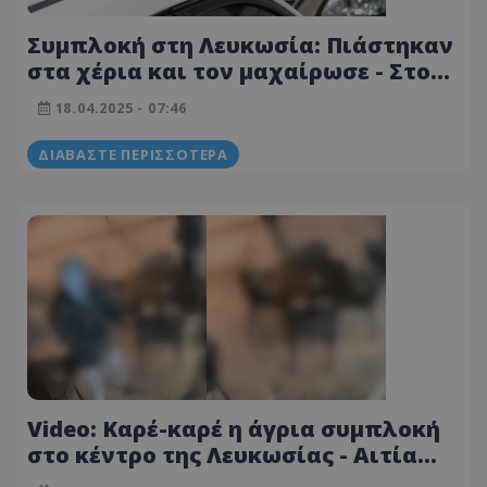
Συμπλοκή στη Λευκωσία: Πιάστηκαν
στα χέρια και τον μαχαίρωσε - Στο
νοσοκομείο δύο πρόσωπα
18.04.2025 - 07:46
ΔΙΑΒΆΣΤΕ ΠΕΡΙΣΣΌΤΕΡΑ
Video: Καρέ-καρέ η άγρια συμπλοκή
στο κέντρο της Λευκωσίας - Αιτία
για τα μαχαιρώματα ήταν... πέντε