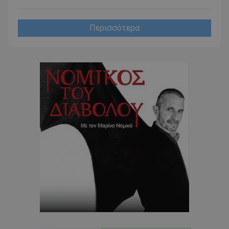
Περισσότερα
CookieScriptConsent
CookieScript
www.tothemaonline.com