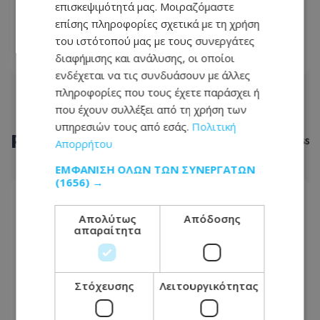
διαμέρισμα και πιάστηκαν στα
επισκεψιμότητά μας. Μοιραζόμαστε
χέρια - Τέσσερα πρόσωπα στο
επίσης πληροφορίες σχετικά με τη χρήση
02.12.2024 - 10:01
νοσοκομείο
του ιστότοπού μας με τους συνεργάτες
διαφήμισης και ανάλυσης, οι οποίοι
ΔΙΑΒΆΣΤΕ ΠΕΡΙΣΣΌΤΕΡΑ
ενδέχεται να τις συνδυάσουν με άλλες
πληροφορίες που τους έχετε παράσχει ή
που έχουν συλλέξει από τη χρήση των
υπηρεσιών τους από εσάς.
Πολιτική
ΡΟΗ
ΕΙΔΗΣΕΩΝ
Απορρήτου
ΕΜΦΆΝΙΣΗ ΌΛΩΝ ΤΩΝ ΣΥΝΕΡΓΑΤΏΝ
(1656) →
ΑΣΤΥΝΟΜΙΚΟ ΡΕΠΟΡΤΑΖ
Απολύτως
Απόδοσης
10.08.2026 - 09:01
απαραίτητα
Δόθηκε κυκλοφορία η αριστερή λωρίδα στον
αυτοκινητόδρομο
Στόχευσης
Λειτουργικότητας
LIKE ONLINE
10.08.2026 - 09:01