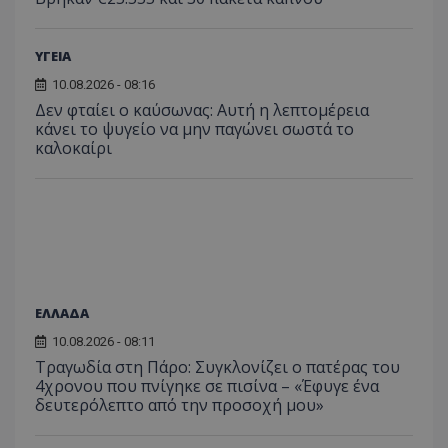
σύνδεση χρήστη και τη διαχείριση λογαριασμού.
Ο ιστότοπος δεν μπορεί να χρησιμοποιηθεί σωστά
χωρίς τα απολύτως απαραίτητα cookies.
ΥΓΕΙΑ
Ονοματεπώνυμο
Προμηθευτής
/
Πεδίο
10.08.2026 - 08:16
usprivacy
.lifenewscy.tothemaonline.com
Δεν φταίει ο καύσωνας: Αυτή η λεπτομέρεια
κάνει το ψυγείο να μην παγώνει σωστά το
καλοκαίρι
ASP.NET_SessionId
Microsoft Corporation
ΕΛΛΑΔΑ
themasports.tothemaonline.co
10.08.2026 - 08:11
Τραγωδία στη Πάρο: Συγκλονίζει ο πατέρας του
4χρονου που πνίγηκε σε πισίνα – «Έφυγε ένα
δευτερόλεπτο από την προσοχή μου»