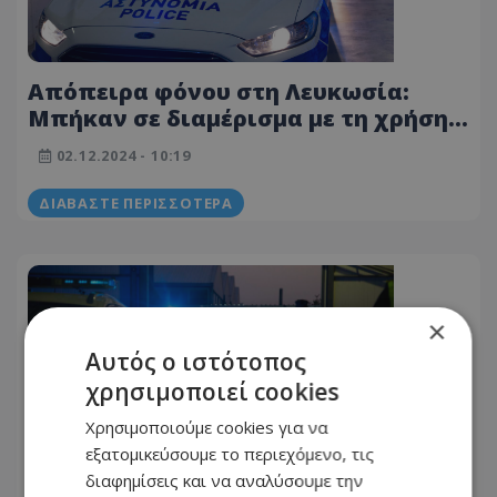
Απόπειρα φόνου στη Λευκωσία:
Μπήκαν σε διαμέρισμα με τη χρήση
ροπάλων και μαχαιριών -
02.12.2024 - 10:19
Τραυματίστηκε ανήλικος
ΔΙΑΒΆΣΤΕ ΠΕΡΙΣΣΌΤΕΡΑ
×
Αυτός ο ιστότοπος
χρησιμοποιεί cookies
Χρησιμοποιούμε cookies για να
εξατομικεύσουμε το περιεχόμενο, τις
Συμπλοκή στη Λευκωσία: Πήγαν σε
διαφημίσεις και να αναλύσουμε την