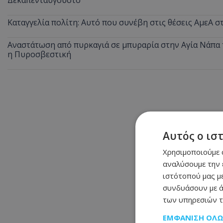
Καταγγελία πολίτη: Αυτό που συνέβη στις θέσεις ΑμεΑ 
Αναστάτωση από πυρκαγιά σε μπυραρία στην Αγία Νάπα τ
η Πυροσβεστική
Αυτός ο ισ
Χρησιμοποιούμε c
αναλύσουμε την 
ιστότοπού μας με
συνδυάσουν με ά
των υπηρεσιών τ
ΕΜΦΆΝΙΣΗ ΌΛ