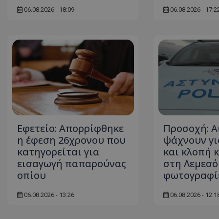
06.08.2026 - 18:09
06.08.2026 - 17:2
ASP.NET_SessionI
msToken
Εφετείο: Απορρίφθηκε
Προσοχή: Α
η έφεση 26χρονου που
ψάχνουν γι
κατηγορείται για
και κλοπή 
εισαγωγή παπαρούνας
στη Λεμεσό 
οπίου
φωτογραφί
CookieScriptConse
06.08.2026 - 13:26
06.08.2026 - 12:1