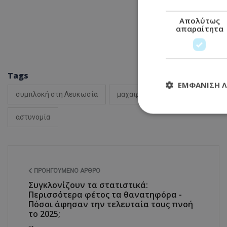
Απολύτως
απαραίτητα
Tags
ΕΜΦΆΝΙΣΗ 
συμπλοκή στη Λευκωσία
μαχαιρώματα
Κύπρος Ειδήσ
αστυνομία
Απολύτω
Τα απολύτως απαραί
διαχείριση λογαρια
ΠΡΟΗΓΟΎΜΕΝΟ ΆΡΘΡΟ
Ονοματεπώνυμο
Συγκλονίζουν τα στατιστικά:
usprivacy
Περισσότερα φέτος τα θανατηφόρα -
Πόσοι άφησαν την τελευταία τους πνοή
το 2025;