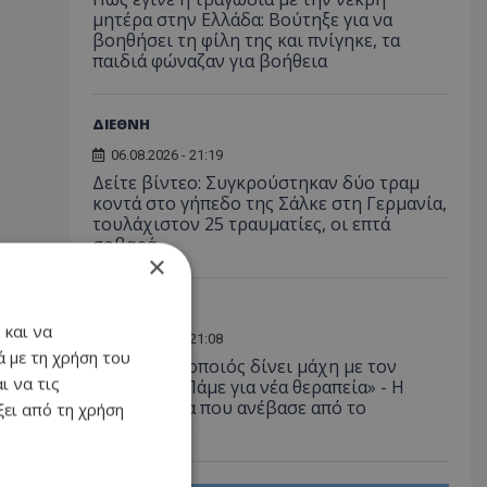
μητέρα στην Ελλάδα: Βούτηξε για να
βοηθήσει τη φίλη της και πνίγηκε, τα
παιδιά φώναζαν για βοήθεια
ΔΙΕΘΝΗ
06.08.2026 - 21:19
Δείτε βίντεο: Συγκρούστηκαν δύο τραμ
κοντά στο γήπεδο της Σάλκε στη Γερμανία,
τουλάχιστον 25 τραυματίες, οι επτά
σοβαρά
×
LIFESTYLE
 και να
06.08.2026 - 21:08
 με τη χρήση του
Έλληνας ηθοποιός δίνει μάχη με τον
ι να τις
καρκίνο - «Πάμε για νέα θεραπεία» - Η
φωτογραφία που ανέβασε από το
ει από τη χρήση
νοσοκομείο