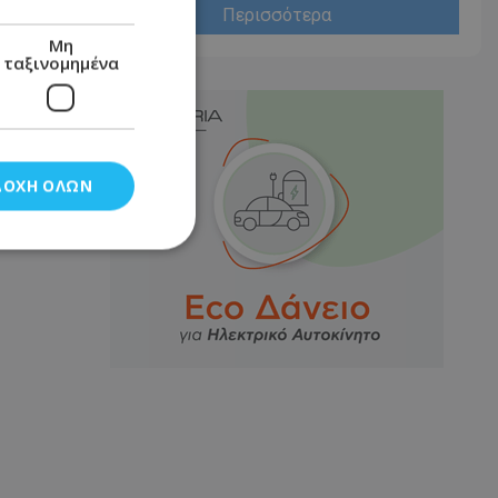
Περισσότερα
Μη
ταξινομημένα
ΔΟΧΉ ΌΛΩΝ
νομημένα
στη και τη
τητα cookies.
αποθηκεύει το
θεσης του χρήστη
 παρακολούθηση και
τα σύμφωνα με τον
ρρήτου των
ειών.