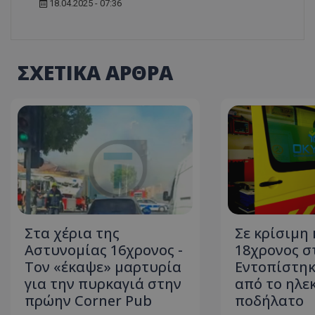
18.04.2025 - 07:36
ASP.NET_SessionI
ΣΧΕΤΙΚΑ ΑΡΘΡΑ
VISITOR_PRIVACY
Στα χέρια της
Σε κρίσιμη
__cf_bm
Αστυνομίας 16χρονος -
18χρονος σ
Τον «έκαψε» μαρτυρία
Εντοπίστηκ
για την πυρκαγιά στην
από το ηλε
πρώην Corner Pub
ποδήλατο
__cf_bm