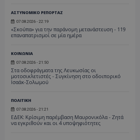
Απολύτως απαραίτητα
Απόδοσης
ΑΣΤΥΝΟΜΙΚΟ ΡΕΠΟΡΤΑΖ
Στόχευσης
Λειτουργικότητας
07.08.2026 - 22:19
Μη ταξινομημένα
«Σκούπα» για την παράνομη μετανάστευση - 119
επαναπατρισμοί σε μία ημέρα
Τα απολύτως απαραίτητα cookies επιτρέπουν
βασικές λειτουργίες του ιστότοπου, όπως τη
σύνδεση χρήστη και τη διαχείριση λογαριασμού.
ΚΟΙΝΩΝΙΑ
Ο ιστότοπος δεν μπορεί να χρησιμοποιηθεί σωστά
χωρίς τα απολύτως απαραίτητα cookies.
07.08.2026 - 21:50
Ονοματεπώνυμο
Προμηθευτής
/
Πεδίο
Στα οδοφράγματα της Λευκωσίας οι
μοτοσικλετιστές - Συγκίνηση στο οδοιπορικό
usprivacy
.lifenewscy.tothemaonline.com
Ισαάκ-Σολωμού
ΠΟΛΙΤΙΚΗ
07.08.2026 - 21:21
ΕΔΕΚ: Κρίσιμη παρέμβαση Μαυρονικόλα - Ζητά
να εγκριθούν και οι 4 υποψηφιότητες