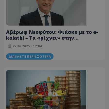
Αβέρωφ Νεοφύτου: Φιάσκο με το e-
kalathi – Τα «ρίχνει» στην
Κυβέρνηση για εμμονή με τις
25.06.2025 - 12:04
εφήμερες εντυπώσεις
ΔΙΑΒΆΣΤΕ ΠΕΡΙΣΣΌΤΕΡΑ