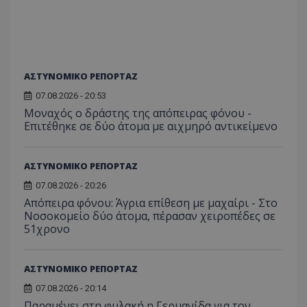
ASP.NET_SessionId
Microsoft Corporation
themasports.tothemaonline.co
ΑΣΤΥΝΟΜΙΚΟ ΡΕΠΟΡΤΑΖ
07.08.2026 - 20:53
Μοναχός ο δράστης της απόπειρας φόνου -
Επιτέθηκε σε δύο άτομα με αιχμηρό αντικείμενο
ΑΣΤΥΝΟΜΙΚΟ ΡΕΠΟΡΤΑΖ
07.08.2026 - 20:26
VISITOR_PRIVACY_METADATA
YouTube
Απόπειρα φόνου: Άγρια επίθεση με μαχαίρι - Στο
.youtube.com
Νοσοκομείο δύο άτομα, πέρασαν χειροπέδες σε
51χρονο
ΑΣΤΥΝΟΜΙΚΟ ΡΕΠΟΡΤΑΖ
07.08.2026 - 20:14
Παραμένει στη φυλακή η Γερμανίδα για τον