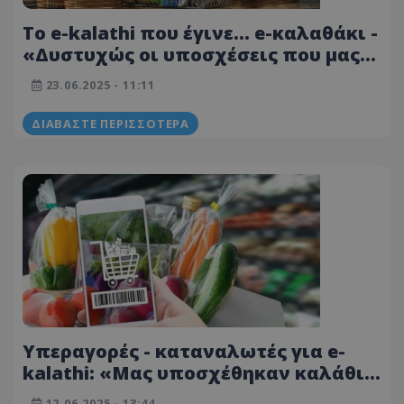
Το e-kalathi που έγινε… e-καλαθάκι -
«Δυστυχώς οι υποσχέσεις που μας
δόθηκαν διαψεύσθηκαν
23.06.2025 - 11:11
παταγωδώς»
ΔΙΑΒΆΣΤΕ ΠΕΡΙΣΣΌΤΕΡΑ
Υπεραγορές - καταναλωτές για e-
kalathi: «Μας υποσχέθηκαν καλάθι
και μας έδωσαν καλαθάκι»
12.06.2025 - 13:44