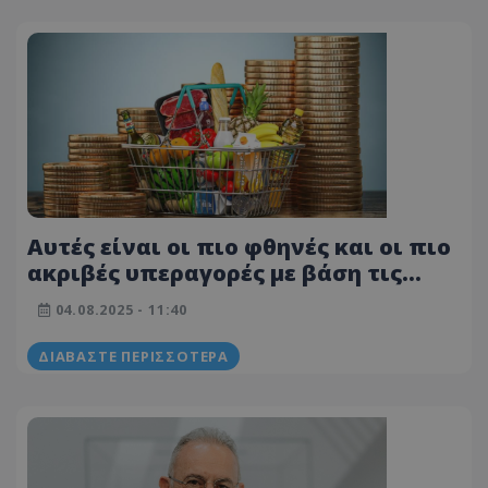
Αυτές είναι οι πιο φθηνές και οι πιο
ακριβές υπεραγορές με βάση τις
τιμές στο e-kalathi - Τι λένε τα
04.08.2025 - 11:40
στοιχεία για τις προσφορές
ΔΙΑΒΆΣΤΕ ΠΕΡΙΣΣΌΤΕΡΑ