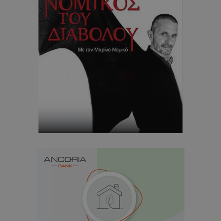
usprivacy
.themasports.tothemaonline.co
Προμηθευτής