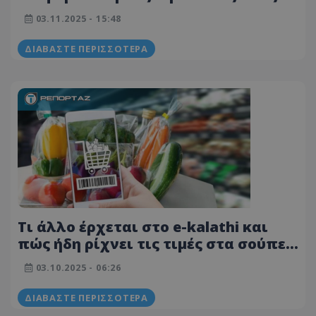
υπεραγορές - Τι δείχνει η νέα
03.11.2025 - 15:48
ανάλυση του Συνδέσμου
Καταναλωτών
ΔΙΑΒΆΣΤΕ ΠΕΡΙΣΣΌΤΕΡΑ
Τι άλλο έρχεται στο e-kalathi και
πώς ήδη ρίχνει τις τιμές στα σούπερ
μάρκετ
03.10.2025 - 06:26
ΔΙΑΒΆΣΤΕ ΠΕΡΙΣΣΌΤΕΡΑ