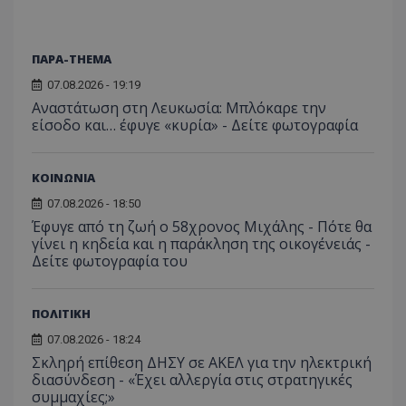
__cf_bm
Cloudflare Inc.
.twitter.com
ΠΑΡΑ-THEMA
07.08.2026 - 19:19
Αναστάτωση στη Λευκωσία: Μπλόκαρε την
είσοδο και… έφυγε «κυρία» - Δείτε φωτογραφία
ΚΟΙΝΩΝΙΑ
07.08.2026 - 18:50
Έφυγε από τη ζωή ο 58χρονος Μιχάλης - Πότε θα
ASP.NET_SessionId
Microsoft Corporation
lifenewscy.tothemaonline.com
γίνει η κηδεία και η παράκληση της οικογένειάς -
Δείτε φωτογραφία του
ΠΟΛΙΤΙΚΗ
07.08.2026 - 18:24
Σκληρή επίθεση ΔΗΣΥ σε ΑΚΕΛ για την ηλεκτρική
διασύνδεση - «Έχει αλλεργία στις στρατηγικές
συμμαχίες;»