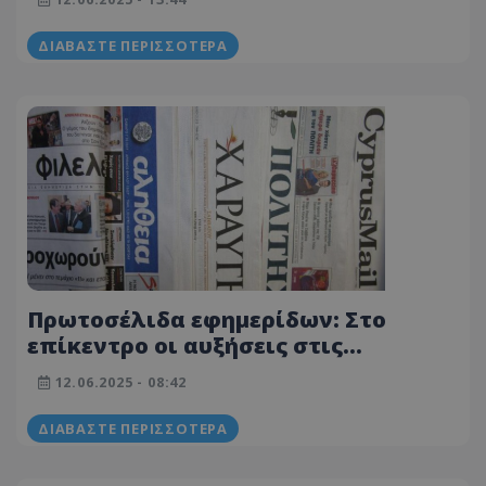
ΔΙΑΒΆΣΤΕ ΠΕΡΙΣΣΌΤΕΡΑ
Πρωτοσέλιδα εφημερίδων: Στο
επίκεντρο οι αυξήσεις στις
διατιμήσεις της ΑΗΚ, η εφαρμογή του
12.06.2025 - 08:42
e-kalathi και οι ενδεχόμενες
απεργίες σε ξενοδοχεία
ΔΙΑΒΆΣΤΕ ΠΕΡΙΣΣΌΤΕΡΑ