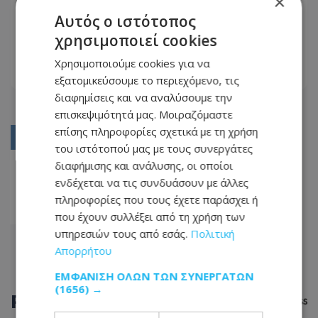
×
E-Kalathi: Παρουσιάζεται σήμερα η
Αυτός ο ιστότοπος
έναρξη λειτουργίας της πλατφόρμας
χρησιμοποιεί cookies
11.06.2025 - 07:42
Χρησιμοποιούμε cookies για να
ΔΙΑΒΆΣΤΕ ΠΕΡΙΣΣΌΤΕΡΑ
εξατομικεύσουμε το περιεχόμενο, τις
διαφημίσεις και να αναλύσουμε την
επισκεψιμότητά μας. Μοιραζόμαστε
επίσης πληροφορίες σχετικά με τη χρήση
01
του ιστότοπού μας με τους συνεργάτες
02
διαφήμισης και ανάλυσης, οι οποίοι
ενδέχεται να τις συνδυάσουν με άλλες
03
πληροφορίες που τους έχετε παράσχει ή
04
που έχουν συλλέξει από τη χρήση των
υπηρεσιών τους από εσάς.
Πολιτική
Απορρήτου
ΕΜΦΆΝΙΣΗ ΌΛΩΝ ΤΩΝ ΣΥΝΕΡΓΑΤΏΝ
(1656) →
ΡΟΗ
ΕΙΔΗΣΕΩΝ