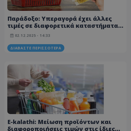
Παράδοξο: Υπεραγορά έχει άλλες
τιμές σε διαφορετικά καταστήματα
της – Τα προϊόντα με τη μεγαλύτερη
02.12.2025 - 14:33
αύξηση τον Νοέμβριο
ΔΙΑΒΆΣΤΕ ΠΕΡΙΣΣΌΤΕΡΑ
E-kalathi: Μείωση προϊόντων και
διαφοροποιήσεις τιμών στις ίδιες