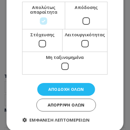
Απολύτως
Απόδοσης
απαραίτητα
Στόχευσης
Λειτουργικότητας
Μη ταξινομημένα
Tags
Κυριάκος Χατζηγιάννης
ΔΗΣΥ
ΑΠΟΔΟΧΉ ΌΛΩΝ
Κυριάκος Μητσοτάκης
Τουρκία
βουλευτής
ΑΠΌΡΡΙΨΗ ΌΛΩΝ
Μοιράσου αυτό το άρθρο
ΕΜΦΆΝΙΣΗ ΛΕΠΤΟΜΕΡΕΙΏΝ