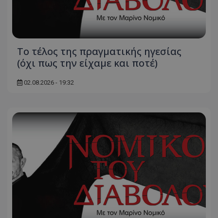
msToken
.tiktok.com
Το τέλος της πραγματικής ηγεσίας
(όχι πως την είχαμε και ποτέ)
02.08.2026 - 19:32
CookieScriptConsent
CookieScript
www.tothemaonline.com