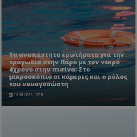
τον 
τον τρ
του 
οποίο 
επισκέπ
πρόσβα
ιστοσε
Συλλέγε
για τις
του χρ
ιστοσε
ποιες σ
έχουν 
Τα αναπάντητα ερωτήματα για την
_ga_J7RS52TMNC
.tothemaonline.com
1 χρόνος 1
Αυτό τ
μήνας
χρησιμ
τραγωδία στην Πάρο με τον νεκρό
από το
Analyti
4χρονο στην πισίνα: Στο
διατήρ
μικροσκόπιο οι κάμερες και ο ρόλος
κατάσ
περιόδ
του ναυαγοσώστη
σύνδεσ
10.08.2026 - 07:51