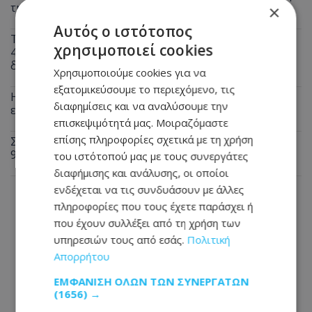
της θρυλικής σειράς «The Dukes of Hazzard»
×
Αυτός ο ιστότοπος
Τραγωδία στη Πάρο: Συγκλονίζει ο πατέρας του
χρησιμοποιεί cookies
4χρονου που πνίγηκε σε πισίνα – «Έφυγε ένα
δευτερόλεπτο από την προσοχή μου»
Χρησιμοποιούμε cookies για να
εξατομικεύσουμε το περιεχόμενο, τις
Η Κύπρος του 2070: Όταν ένας στους τρεις πολίτες θα
διαφημίσεις και να αναλύσουμε την
είναι άνω των 65 ετών - Η δημογραφική βόμβα
επισκεψιμότητά μας. Μοιραζόμαστε
επίσης πληροφορίες σχετικά με τη χρήση
Σαρωτικοί έλεγχοι της Αστυνομίας σε όλη την Κύπρο:
9 συλλήψεις και 370 καταγγελίες σε μία νύχτα
του ιστότοπού μας με τους συνεργάτες
διαφήμισης και ανάλυσης, οι οποίοι
ενδέχεται να τις συνδυάσουν με άλλες
πληροφορίες που τους έχετε παράσχει ή
που έχουν συλλέξει από τη χρήση των
υπηρεσιών τους από εσάς.
Πολιτική
Απορρήτου
ΕΜΦΆΝΙΣΗ ΌΛΩΝ ΤΩΝ ΣΥΝΕΡΓΑΤΏΝ
(1656) →