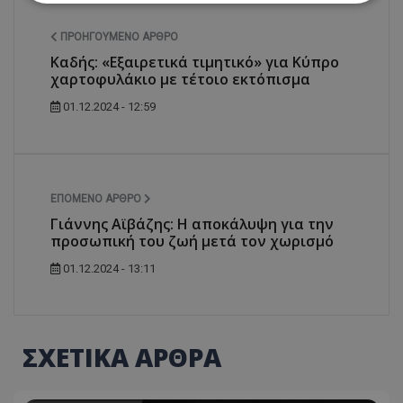
ΠΡΟΗΓΟΎΜΕΝΟ ΆΡΘΡΟ
Απολύτως απαραίτητα
Απόδοσης
Καδής: «Εξαιρετικά τιμητικό» για Κύπρο
Στόχευσης
Λειτουργικότητας
χαρτοφυλάκιο με τέτοιο εκτόπισμα
Μη ταξινομημένα
01.12.2024 - 12:59
Τα απολύτως απαραίτητα cookies επιτρέπουν
βασικές λειτουργίες του ιστότοπου, όπως τη
σύνδεση χρήστη και τη διαχείριση λογαριασμού.
Ο ιστότοπος δεν μπορεί να χρησιμοποιηθεί σωστά
χωρίς τα απολύτως απαραίτητα cookies.
ΕΠΌΜΕΝΟ ΆΡΘΡΟ
Ονοματεπώνυμο
Προμηθευτής
/
Πεδίο
Γιάννης Αϊβάζης: Η αποκάλυψη για την
usprivacy
.lifenewscy.tothemaonline.com
προσωπική του ζωή μετά τον χωρισμό
01.12.2024 - 13:11
ΣΧΕΤΙΚΑ ΑΡΘΡΑ