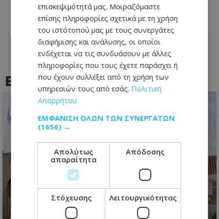
Τροχαίο για τον γνωστό ράπερ Mike
επισκεψιμότητά μας. Μοιραζόμαστε
επίσης πληροφορίες σχετικά με τη χρήση
07.08.2026 - 10:36
του ιστότοπού μας με τους συνεργάτες
διαφήμισης και ανάλυσης, οι οποίοι
ενδέχεται να τις συνδυάσουν με άλλες
πληροφορίες που τους έχετε παράσχει ή
BEST OF
TOTHEMAONLINE
που έχουν συλλέξει από τη χρήση των
υπηρεσιών τους από εσάς.
Πολιτική
Απορρήτου
ΕΜΦΆΝΙΣΗ ΌΛΩΝ ΤΩΝ ΣΥΝΕΡΓΑΤΏΝ
(1656) →
Απολύτως
Απόδοσης
απαραίτητα
«Φωτιά» στους διορισμούς των
Στόχευσης
Λειτουργικότητας
ημικρατικών – Η ανάκληση
διορισμού, το ασυμβίβαστο και οι