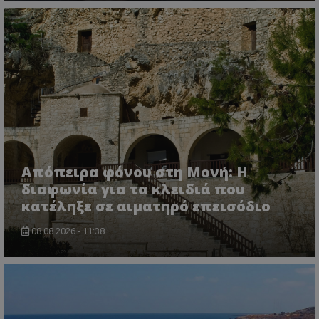
σύνδεση χρήστη και τη διαχείριση λογαριασμού.
Ο ιστότοπος δεν μπορεί να χρησιμοποιηθεί σωστά
χωρίς τα απολύτως απαραίτητα cookies.
Ονοματεπώνυμο
Προμηθευτής
/
Πεδίο
usprivacy
.lifenewscy.tothemaonline.com
Απόπειρα φόνου στη Μονή: Η
διαφωνία για τα κλειδιά που
κατέληξε σε αιματηρό επεισόδιο
ASP.NET_SessionId
Microsoft Corporation
themasports.tothemaonline.co
08.08.2026 - 11:38