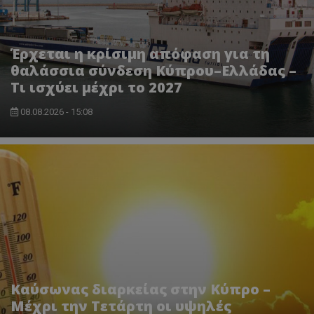
Analyti
διατήρ
κατάσ
περιόδ
σύνδεσ
Έρχεται η κρίσιμη απόφαση για τη
θαλάσσια σύνδεση Κύπρου–Ελλάδας –
Τι ισχύει μέχρι το 2027
08.08.2026 - 15:08
Καύσωνας διαρκείας στην Κύπρο –
Μέχρι την Τετάρτη οι υψηλές