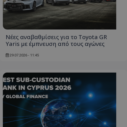
Ονοματεπώνυμο
Προμηθευτής
/
Πεδίο
usprivacy
.lifenewscy.tothemaonline.com
Νέες αναβαθμίσεις για το Toyota GR
Yaris με έμπνευση από τους αγώνες
29.07.2026 - 11:45
ASP.NET_SessionId
Microsoft Corporation
themasports.tothemaonline.co