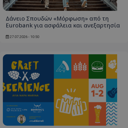
ASP.NET_SessionId
Microsoft Corporation
Δάνειο Σπουδών «Μόρφωση» από τη
lifenewscy.tothemaonline.com
Eurobank για ασφάλεια και ανεξαρτησία
27.07.2026 - 10:50
msToken
.tiktok.com