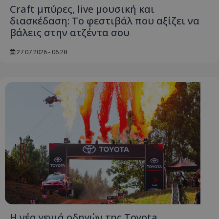
Craft μπύρες, live μουσική και
διασκέδαση: Το φεστιβάλ που αξίζει να
βάλεις στην ατζέντα σου
27.07.2026 - 06:28
CookieScriptConsent
CookieScript
www.tothemaonline.com
usprivacy
.themasports.tothemaonline.c
Η νέα γενιά οδηγών της Toyota