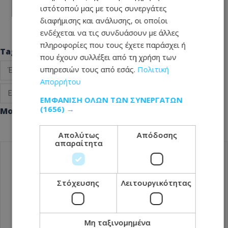
ιστότοπού μας με τους συνεργάτες
διαφήμισης και ανάλυσης, οι οποίοι
ενδέχεται να τις συνδυάσουν με άλλες
πληροφορίες που τους έχετε παράσχει ή
Tags
που έχουν συλλέξει από τη χρήση των
υπηρεσιών τους από εσάς.
Πολιτική
Ένωση Νέων Αγίου Λαζάρου
25η Μαρτίου
Απορρήτου
Ειδήσεις Κύπρος
Κύπρος νέα
ΕΜΦΆΝΙΣΗ ΌΛΩΝ ΤΩΝ ΣΥΝΕΡΓΑΤΏΝ
(1656) →
Μοιράσου αυτό το άρθρο
Απολύτως
Απόδοσης
απαραίτητα
ΠΡΟΗΓΟΎΜΕΝΟ ΆΡΘΡΟ
Ερτουγρούλογλου: Ισχυρίζεται ότι ο
Στόχευσης
Λειτουργικότητας
Πρόεδρος Χριστοδουλίδης παραπονέθηκε
για την παρουσία του στην Γενεύη
26.03.2025 - 14:51
Μη ταξινομημένα