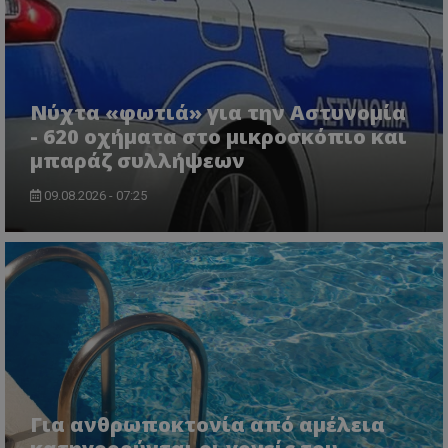
ASP.NET_SessionId
Microsoft Corporation
lifenewscy.tothemaonline.com
Νύχτα «φωτιά» για την Αστυνομία
- 620 οχήματα στο μικροσκόπιο και
μπαράζ συλλήψεων
09.08.2026 - 07:25
msToken
.tiktok.com
Για ανθρωποκτονία από αμέλεια