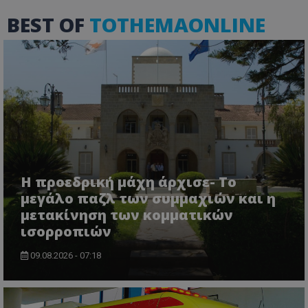
BEST OF
TOTHEMAONLINE
VISITOR_PRIVACY_METADATA
YouTube
.youtube.com
Η προεδρική μάχη άρχισε- Το
μεγάλο παζλ των συμμαχιών και η
μετακίνηση των κομματικών
ισορροπιών
09.08.2026 - 07:18