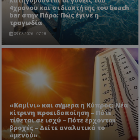
κατηγορούνται οι γονείς του
4χρονου και ο ιδιοκτήτης του beach
bar στην Πάρο: Πώς έγινε η
τραγωδία
09.08.2026 - 07:28
CookieScriptConsent
CookieScript
www.tothemaonline.com
«Καμίνι» και σήμερα η Κύπρος: Νέα
κίτρινη προειδοποίηση – Πότε
τίθεται σε ισχύ – Πότε έρχονται
usprivacy
.themasports.tothemaonline.co
βροχές – Δείτε αναλυτικά το
«μενού»