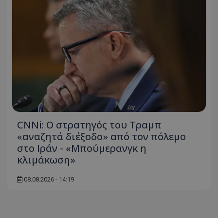
usprivacy
.lifenewscy.tothemaonline.com
ASP.NET_SessionId
Microsoft Corporation
themasports.tothemaonline.co
CNNi: Ο στρατηγός του Τραμπ
«αναζητά διέξοδο» από τον πόλεμο
στο Ιράν - «Μπούμερανγκ η
κλιμάκωση»
08.08.2026 - 14:19