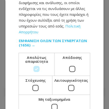
διαφήμισης και ανάλυσης, οι οποίοι
ενδέχεται να τις συνδυάσουν με άλλες
πληροφορίες που τους έχετε παράσχει ή
που έχουν συλλέξει από τη χρήση των
υπηρεσιών τους από εσάς.
Πολιτική
Απορρήτου
ΕΜΦΆΝΙΣΗ ΌΛΩΝ ΤΩΝ ΣΥΝΕΡΓΑΤΏΝ
(1656) →
Απολύτως
Απόδοσης
Πλοίο δέχθηκε επίθεση στα ανοικτά
απαραίτητα
του Ομάν - Ασφαλές το πλήρωμα λένε
οι Βρετανοί
Στόχευσης
Λειτουργικότητας
08.08.2026 - 17:17
Μη ταξινομημένα