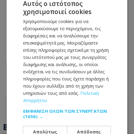
Αυτός ο ιστότοπος
χρησιμοποιεί cookies
Χρησιμοποιούμε cookies για να
εξατομικεύσουμε το περιεχόμενο, τις
διαφημίσεις και να αναλύσουμε την
επισκεψιμότητά μας. Μοιραζόμαστε
επίσης πληροφορίες σχετικά με τη χρήση
του ιστότοπού μας με τους συνεργάτες
διαφήμισης και ανάλυσης, οι οποίοι
Αυτές οι περιοχές θα μείνουν χωρίς
ενδέχεται να τις συνδυάσουν με άλλες
νερό αύριο μέχρι το μεσημέρι -
πληροφορίες που τους έχετε παράσχει ή
Προγραμμάτισε διακοπή ο ΕΟΑ
που έχουν συλλέξει από τη χρήση των
υπηρεσιών τους από εσάς.
Πολιτική
06.08.2026 - 17:10
Απορρήτου
ΕΜΦΆΝΙΣΗ ΌΛΩΝ ΤΩΝ ΣΥΝΕΡΓΑΤΏΝ
(1656) →
BEST OF
TOTHEMAONLINE
Απολύτως
Απόδοσης