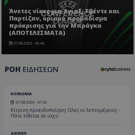
Άνετες νίκες για Άγιαξ, Τβέντε και
Παρτίζαν, οριακό προβάδισμα
πρόκρισης για την Μπράγκα
(ΑΠΟΤΕΛΕΣΜΑΤΑ)
07.08.2026 - 06:46
usprivacy
.themasports.tothemaonline.co
ΡΟΗ
ΕΙΔΗΣΕΩΝ
ΚΟΙΝΩΝΙΑ
07.08.2026 - 07:53
Κίτρινη προειδοποίηση: Ολες οι λεπτομέρειες -
Πότε τίθεται σε ισχύ
Προμηθευτής
Ονοματεπώνυμο
Λήξη
Περιγραφή
ΔΙΕΘΝΗ
Προμηθευτής
/
Πεδίο
/