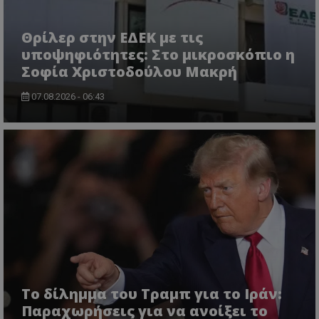
themasports.tothemaonline.co
Θρίλερ στην ΕΔΕΚ με τις
υποψηφιότητες: Στο μικροσκόπιο η
Σοφία Χριστοδούλου Μακρή
07.08.2026 - 06:43
VISITOR_PRIVACY_METADATA
YouTube
.youtube.com
Το δίλημμα του Τραμπ για το Ιράν:
Παραχωρήσεις για να ανοίξει το