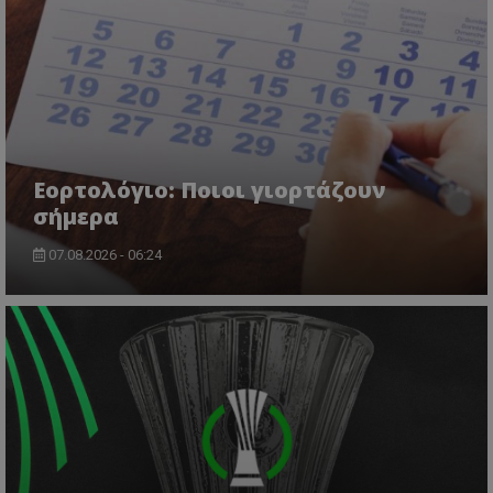
msToken
.tiktok.com
Εορτολόγιο: Ποιοι γιορτάζουν
σήμερα
07.08.2026 - 06:24
CookieScriptConsent
CookieScript
www.tothemaonline.com