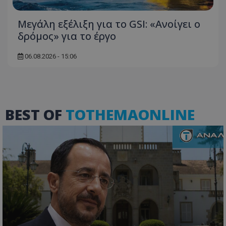
Μεγάλη εξέλιξη για το GSI: «Ανοίγει ο
δρόμος» για το έργο
06.08.2026 - 15:06
ASP.NET_SessionId
Microsoft Corporation
themasports.tothemaonline.co
BEST OF
TOTHEMAONLINE
VISITOR_PRIVACY_METADATA
YouTube
.youtube.com