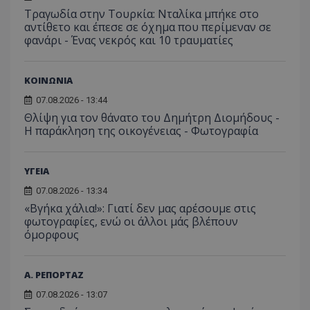
σύνδεσ
βίντε
Τραγωδία στην Τουρκία: Νταλίκα μπήκε στο
αντίθετο και έπεσε σε όχημα που περίμεναν σε
C
1 μήνας
Αυτό τ
Adform
guest_id
1 χρόνος 1
Αυτό
Twitter Inc.
χρησιμ
.adform.net
φανάρι - Ένας νεκρός και 10 τραυματίες
μήνας
ρυθμ
.twitter.com
για τον
το Tw
προσδι
αναγ
συχνότ
να π
επισκέ
τον 
ΚΟΙΝΩΝΙΑ
τον τρ
του 
οποίο 
07.08.2026 - 13:44
επισκέπ
πρόσβα
Θλίψη για τον θάνατο του Δημήτρη Διομήδους -
ιστοσε
Η παράκληση της οικογένειας - Φωτογραφία
Συλλέγε
για τις
του χρ
ιστοσε
ΥΓΕΙΑ
ποιες σ
έχουν 
07.08.2026 - 13:34
_ga_J7RS52TMNC
.tothemaonline.com
1 χρόνος 1
Αυτό τ
«Βγήκα χάλια!»: Γιατί δεν μας αρέσουμε στις
μήνας
χρησιμ
φωτογραφίες, ενώ οι άλλοι μάς βλέπουν
από το
Analyti
όμορφους
διατήρ
κατάσ
περιόδ
σύνδεσ
Α. ΡΕΠΟΡΤΑΖ
07.08.2026 - 13:07