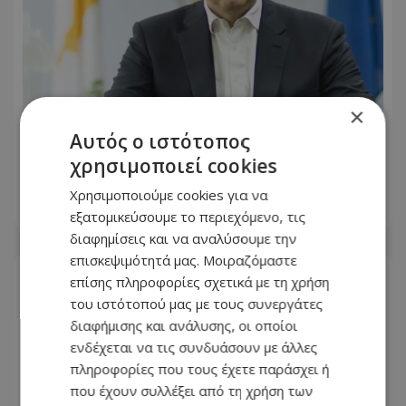
×
Αυτός ο ιστότοπος
Υπ. Ενέργειας: «Επάρκεια ηλεκτρικού
χρησιμοποιεί cookies
ρεύματος με την υλοποίηση του GSI»
Χρησιμοποιούμε cookies για να
07.08.2026 - 09:26
εξατομικεύσουμε το περιεχόμενο, τις
διαφημίσεις και να αναλύσουμε την
επισκεψιμότητά μας. Μοιραζόμαστε
επίσης πληροφορίες σχετικά με τη χρήση
του ιστότοπού μας με τους συνεργάτες
διαφήμισης και ανάλυσης, οι οποίοι
ενδέχεται να τις συνδυάσουν με άλλες
πληροφορίες που τους έχετε παράσχει ή
που έχουν συλλέξει από τη χρήση των