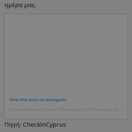
ημέρα μας.
View this post on Instagram
A post shared by Cranky • Microroastery • Coffee Shop (@cranky.microroastery)
Πηγή: CheckInCyprus