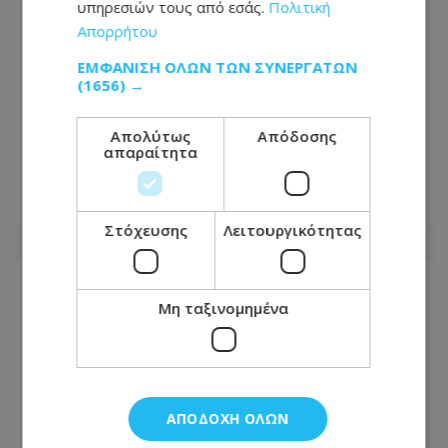
υπηρεσιών τους από εσάς.
Πολιτική
Απορρήτου
ΕΜΦΆΝΙΣΗ ΌΛΩΝ ΤΩΝ ΣΥΝΕΡΓΑΤΏΝ
(1656) →
Απολαβές εργαζομένων: Πάνω από 2
Απολύτως
Απόδοσης
χιλιάδες ευρώ ο μηνιαίος μισθός στην
απαραίτητα
Κύπρο - Δείτε πίνακες
07.08.2026 - 06:16
Στόχευσης
Λειτουργικότητας
Μη ταξινομημένα
ΑΠΟΔΟΧΉ ΌΛΩΝ