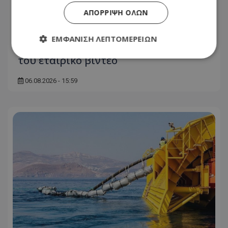
ΑΠΌΡΡΙΨΗ ΌΛΩΝ
ΕΜΦΆΝΙΣΗ ΛΕΠΤΟΜΕΡΕΙΏΝ
Ο Όμιλος Λεπτός παρουσιάζει το νέο
του εταιρικό βίντεο
Απολύτως απαραίτητα
Απόδοσης
06.08.2026 - 15:59
Στόχευσης
Λειτουργικότητας
Μη ταξινομημένα
Τα απολύτως απαραίτητα cookies επιτρέπουν
βασικές λειτουργίες του ιστότοπου, όπως τη
σύνδεση χρήστη και τη διαχείριση λογαριασμού.
Ο ιστότοπος δεν μπορεί να χρησιμοποιηθεί σωστά
χωρίς τα απολύτως απαραίτητα cookies.
Ονοματεπώνυμο
Προμηθευτής
/
Πεδίο
usprivacy
.lifenewscy.tothemaonline.com