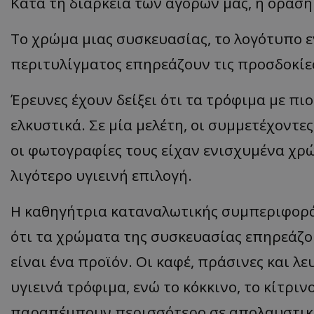
Κατά τη διάρκεια των αγορών μας, η όραση
ASP.NET_SessionI
Το χρώμα μιας συσκευασίας, το λογότυπο ε
περιτυλίγματος επηρεάζουν τις προσδοκίες
Έρευνες έχουν δείξει ότι τα τρόφιμα με π
VISITOR_PRIVACY
ελκυστικά. Σε μία μελέτη, οι συμμετέχοντε
οι φωτογραφίες τους είχαν ενισχυμένα χρώ
λιγότερο υγιεινή επιλογή.
Η καθηγήτρια καταναλωτικής συμπεριφορά
ότι τα χρώματα της συσκευασίας επηρεάζου
__cf_bm
είναι ένα προϊόν. Οι καφέ, πράσινες και 
υγιεινά τρόφιμα, ενώ το κόκκινο, το κίτριν
__cf_bm
παραπέμπουν περισσότερο σε απολαυστικά 