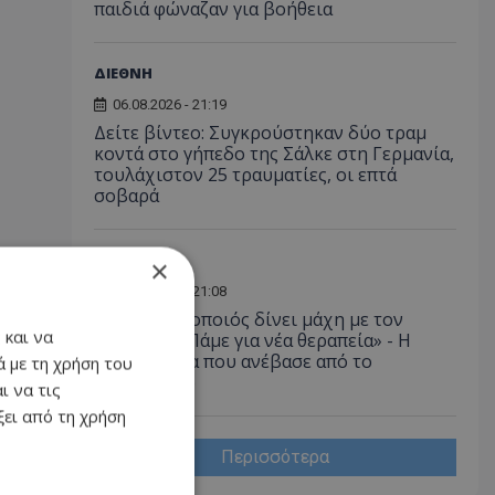
παιδιά φώναζαν για βοήθεια
ΔΙΕΘΝΗ
06.08.2026 - 21:19
Δείτε βίντεο: Συγκρούστηκαν δύο τραμ
κοντά στο γήπεδο της Σάλκε στη Γερμανία,
τουλάχιστον 25 τραυματίες, οι επτά
σοβαρά
LIFESTYLE
×
06.08.2026 - 21:08
Έλληνας ηθοποιός δίνει μάχη με τον
 και να
καρκίνο - «Πάμε για νέα θεραπεία» - Η
φωτογραφία που ανέβασε από το
 με τη χρήση του
νοσοκομείο
ι να τις
ει από τη χρήση
Περισσότερα