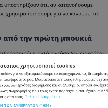
α υποστηρίζουν ότι, αν κατανοήσουμε
υς χρησιμοποιήσουμε για να κάνουμε πιο
ν από την πρώτη μπουκιά
ειδητοποιούμε, αλλά η γεύση δεν εξαρτάται
τότοπος χρησιμοποιεί cookies
ookies για να εξατομικεύσουμε το περιεχόμενο, τις διαφημίσεις
επισκεψιμότητά μας. Μοιραζόμαστε επίσης πληροφορίες σχετικά
τα: Ο Πρόεδρος
 τους συνεργάτες διαφήμισης και ανάλυσης, οι οποίοι ενδέχετα
 για τη νέα
λλες πληροφορίες που τους έχετε παράσχει ή που έχουν συλλέξ
ους από εσάς.
Πολιτική Απορρήτου
υς νέους Υπουργούς
ΩΝ ΤΩΝ ΣΥΝΕΡΓΑΤΏΝ
(1656) →