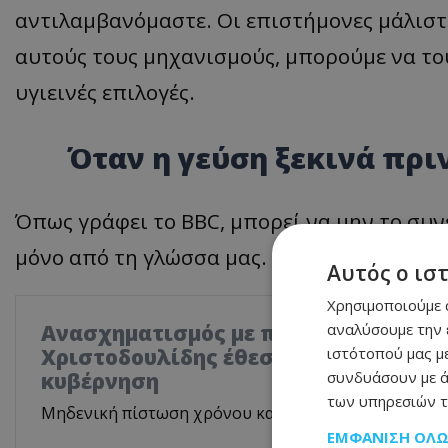
αντιλαμβανόμαστε. Οι επιστήμονες μάλιστ
αυτούς τους μηχανισμούς, μπορούμε να το
υγιεινές επιλογές.
Όταν η γεύση ξεκινά πρι
Όπως γράφει το BBC, μπορεί να μην το συν
μόνο από τη γλώσσα μας.
Αυτός ο ισ
Χρησιμοποιούμε c
αναλύσουμε την 
Ανασχηματισμός με πολιτικά μηνύμα
ιστότοπού μας με
Χριστοδουλίδης έθεσε τον πήχη ψηλά
συνδυάσουν με ά
κυβέρνηση
των υπηρεσιών τ
Μηδενική πίστωση χρόνου και αυστηρό μήνυμα στο
ΕΜΦΆΝΙΣΗ ΌΛ