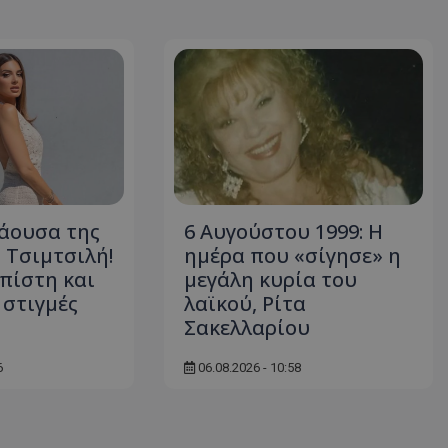
d
συνεδρία
Αυτό το cookie 
Microsoft Corporation
Doubleclick και
themasports.tothemaonline.com
πληροφορίες σχ
με τον οποίο ο 
χρησιμοποιεί το
τυχόν διαφημίσ
έχει δει ο τελικ
επισκεφθεί τον 
_METADATA
5 μήνες 4
Αυτό το cookie 
YouTube
εβδομάδες
για να αποθηκεύ
.youtube.com
συγκατάθεση το
επιλογές απορρ
αλληλεπίδρασή 
ιστοσελίδα. Κα
άουσα της
6 Αυγούστου 1999: Η
σχετικά με τη 
 Τσιμτσιλή!
ημέρα που «σίγησε» η
επισκέπτη σχετι
πολιτικές και ρ
πίστη και
μεγάλη κυρία του
απορρήτου, εξα
οι προτιμήσεις 
 στιγμές
λαϊκού, Ρίτα
μελλοντικές συν
Σακελλαρίου
29 λεπτά 58
Αυτό το cookie 
Cloudflare Inc.
δευτερόλεπτα
για τη διάκρισ
.onesignal.com
και ρομπότ. Αυτ
6
06.08.2026 - 10:58
για τον ιστότοπ
κάνει έγκυρες α
τη χρήση του ι
29 λεπτά 59
Αυτό το cookie 
Cloudflare Inc.