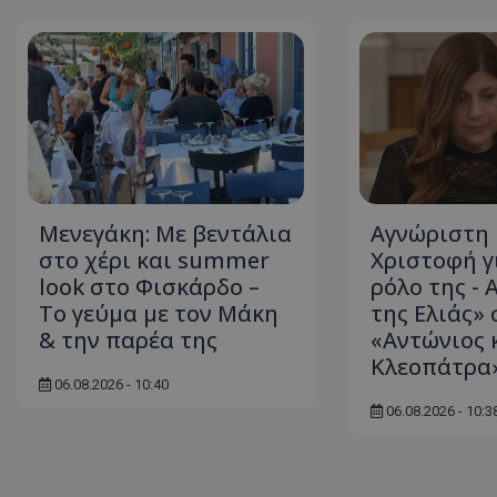
ASP.NET_SessionI
Μενεγάκη: Με βεντάλια
Αγνώριστη 
msToken
στο χέρι και summer
Χριστοφή γ
look στο Φισκάρδο –
ρόλο της - 
Το γεύμα με τον Μάκη
της Ελιάς» 
& την παρέα της
«Αντώνιος 
Κλεοπάτρα
06.08.2026 - 10:40
CookieScriptConse
06.08.2026 - 10:3