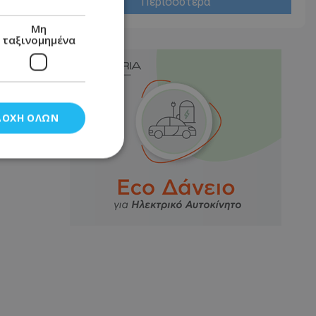
Περισσότερα
Μη
ταξινομημένα
ΔΟΧΉ ΌΛΩΝ
νομημένα
στη και τη
τητα cookies.
αποθηκεύει το
θεσης του χρήστη
 παρακολούθηση και
τα σύμφωνα με τον
ρρήτου των
ειών.