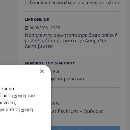
σεξουαλικά νεοσύλλεκτους πάνω σε πλοίο
LIKE ONLINE
06.08.2026 - 19:25
Νοσηλευτής ακινητοποίησε βίαιο ασθενή
με λαβές ζίου-ζίτσου στην Αυσραλία -
Δείτε βίντεο
ΝΟΜΙΚΟΣ ΤΟΥ ΔΙΑΒΟΛΟΥ
×
06.08.2026 - 19:02
Το χώμα Βαφεάδη κόκκινο
 και να
 με τη χρήση του
ΑΘΛΗΤΙΚΑ
ι να τις
06.08.2026 - 18:54
ει από τη χρήση
LIVE: Λίνκολντ Ρεντ Ιμπς – Ομόνοια