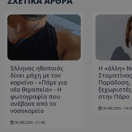
ΣΧΕΤΙΚΑ ΑΡΘΡΑ
ASP.NET_SessionI
VISITOR_PRIVACY
Έλληνας ηθοποιός
Η «άλλη» Ν
δίνει μάχη με τον
Σταματίνας
καρκίνο - «Πάμε για
Παράδοση, 
νέα θεραπεία» - Η
ξεχωριστές
φωτογραφία που
στην Πάρο
__cf_bm
ανέβασε από το
06.08.2026 - 14:2
νοσοκομείο
06.08.2026 - 21:08
__cf_bm