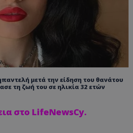
ζηπαντελή
μετά την είδηση του θανάτου
χασε τη ζωή του σε ηλικία 32 ετών
εια στο LifeNewsCy
.