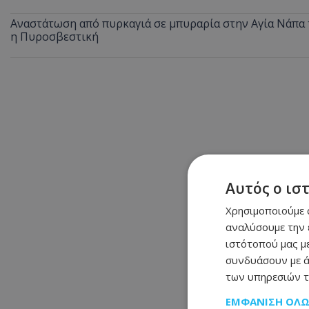
Αναστάτωση από πυρκαγιά σε μπυραρία στην Αγία Νάπα τ
η Πυροσβεστική
Αυτός ο ισ
Χρησιμοποιούμε c
αναλύσουμε την 
ιστότοπού μας με
συνδυάσουν με ά
των υπηρεσιών τ
ΕΜΦΆΝΙΣΗ ΌΛ