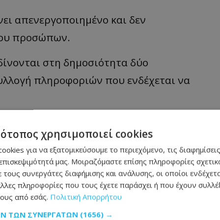
ει απενεργοποιημένο και δεν
του προσώπων.
δίνονται στη δημοσιότητα δύο
υλλογή πληροφοριών που ενδέχεται να
ζει οτιδήποτε που μπορεί να βοηθήσει
τότοπος χρησιμοποιεί cookies
το ΤΑΕ Λάρνακας στους αριθμούς
ookies για να εξατομικεύσουμε το περιεχόμενο, τις διαφημίσεις
 Γραμμή του Πολίτη στον αριθμό τηλεφώνου
επισκεψιμότητά μας. Μοιραζόμαστε επίσης πληροφορίες σχετικά
 τους συνεργάτες διαφήμισης και ανάλυσης, οι οποίοι ενδέχετα
θμό.
λλες πληροφορίες που τους έχετε παράσχει ή που έχουν συλλέξ
ους από εσάς.
Πολιτική Απορρήτου
ΩΝ ΤΩΝ ΣΥΝΕΡΓΑΤΏΝ
(1656) →