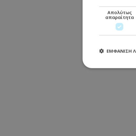
Απολύτως
απαραίτητα
ΕΜΦΆΝΙΣΗ 
Απολύτω
Τα απολύτως απαραί
διαχείριση λογαρια
Ονοματεπώνυμο
usprivacy