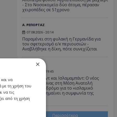
- Στο Νοσοκομείο δύο άτομα, πέρασαν
χειροπέδες σε 51χρονο
Α. ΡΕΠΟΡΤΑΖ
07.08.2026 - 20:14
Παραμένει στη φυλακή η Γερμανίδα για
τον σφετερισμό ε/κ περιουσιών -
Αναβλήθηκε η δίκη, πότε συνεχίζεται
×
ΔΙΕΘΝΗ
07.08.2026 - 19:45
Άγκυρα, Ριάντ και Ισλαμαμπάντ: Ο νέος
 και να
ισχυρός άξονας στη Μέση Ανατολή
 με τη χρήση του
ανοίγει τον δρόμο για το «ισλαμικό
ι να τις
ΝΑΤΟ», τι σημαίνει η συμφωνία της
Μέκκας
ει από τη χρήση
Περισσότερα