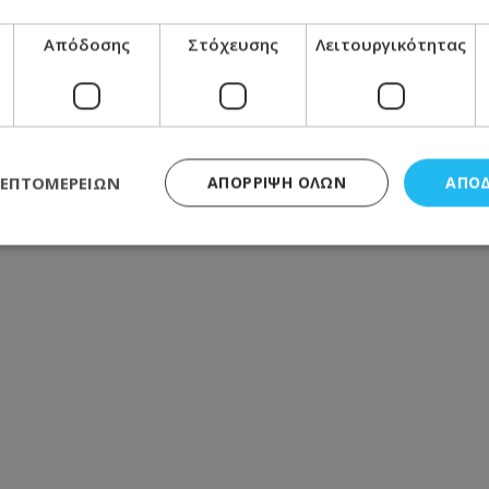
Απόδοσης
Στόχευσης
Λειτουργικότητας
ΛΕΠΤΟΜΕΡΕΙΏΝ
ΑΠΌΡΡΙΨΗ ΌΛΩΝ
ΑΠΟ
ς απαραίτητα
Απόδοσης
Στόχευσης
Λειτουργικότητας
Μη ταξι
τητα cookies επιτρέπουν βασικές λειτουργίες του ιστότοπου, όπως τη σύνδεση χρή
σμού. Ο ιστότοπος δεν μπορεί να χρησιμοποιηθεί σωστά χωρίς τα απολύτως απαραί
Προμηθευτής
/
Πεδίο
Λήξη
Περιγραφή
.lifenewscy.tothemaonline.com
1 χρόνος 3
Αυτό το cookie 
εβδομάδες
κράτος συγκατά
σχετικά με την
την ιδιωτικότη
κανονισμό απο
Ηνωμένων Πολιτ