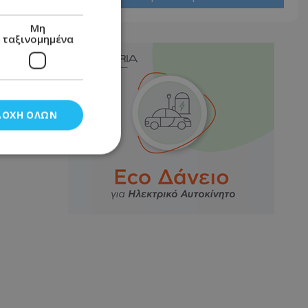
Μη
ταξινομημένα
ΔΟΧΉ ΌΛΩΝ
νομημένα
στη και τη
τητα cookies.
αποθηκεύει το
θεσης του χρήστη
 παρακολούθηση και
τα σύμφωνα με τον
ρρήτου των
ειών.