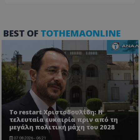
VISITOR_PRIVACY_METADATA
BEST OF
TOTHEMAONLINE
YouTube
.youtube.com
Το restart Χριστοδουλίδη: Η
τελευταία ευκαιρία πριν από τη
μεγάλη πολιτική μάχη του 2028
07.08.2026 - 06:21