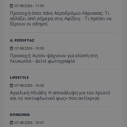
ενίσχυση της
ιστοσε
αναφ
εμπειρίας του
07.08.2026 - 11:05
χρήστη ή στη
_ga_ECPYT7ERET
.tothemaonline.com
1 χρόνος 1
Αυτό τ
YSC
συνεδρία
Αυτό
Google LLC
Προσοχή όσοι πάνε Αεροδρόμιο Λάρνακας: Τι
παρακολούθη
μήνας
χρησιμ
έχει 
.youtube.com
της συμπερι
από το
αλλάζει από σήμερα στις Αφίξεις - Τι πρέπει να
από 
του χρήστη γ
Analyti
ξέρουν οι οδηγοί
για ν
ανάλυση των
διατήρ
παρα
επιδόσεων.
κατάσ
προβ
περιόδ
ενσω
σύνδεσ
βίντε
Α. ΡΕΠΟΡΤΑΖ
C
1 μήνας
Αυτό τ
Adform
guest_id
1 χρόνος 1
Αυτό
Twitter Inc.
07.08.2026 - 10:50
χρησιμ
.adform.net
μήνας
ρυθμ
.twitter.com
για τον
Προσοχή: Αυτόν ψάχνουν για κλοπή στη
το Tw
προσδι
αναγ
Λευκωσία - Δείτε φωτογραφία
συχνότ
να π
επισκέ
τον 
τον τρ
του 
οποίο 
LIFESTYLE
επισκέπ
πρόσβα
ιστοσε
07.08.2026 - 10:50
Συλλέγε
Αγγελική Ηλιάδη: Η αποκάλυψη για τον Χριστό
για τις
του χρ
και το «εκτυφλωτικό φως» που αντίκρισε
ιστοσε
ποιες σ
έχουν 
ΚΟΙΝΩΝΙΑ
_ga_J7RS52TMNC
.tothemaonline.com
1 χρόνος 1
Αυτό τ
μήνας
χρησιμ
07.08.2026 - 10:47
από το