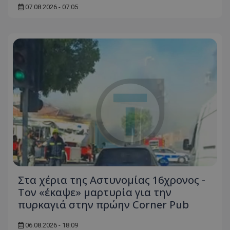
07.08.2026 - 07:05
Ονοματεπώνυμο
Προμηθευτής
/
Πεδίο
usprivacy
.lifenewscy.tothemaonline.com
ASP.NET_SessionId
Microsoft Corporation
themasports.tothemaonline.co
Στα χέρια της Αστυνομίας 16χρονος -
Τον «έκαψε» μαρτυρία για την
πυρκαγιά στην πρώην Corner Pub
06.08.2026 - 18:09