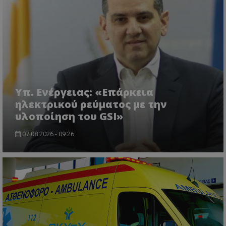
ASP.NET_SessionId
Microsoft Corporation
lifenewscy.tothemaonline.com
Υπ. Ενέργειας: «Επάρκεια
ηλεκτρικού ρεύματος με την
υλοποίηση του GSI»
07.08.2026 - 09:26
msToken
.tiktok.com