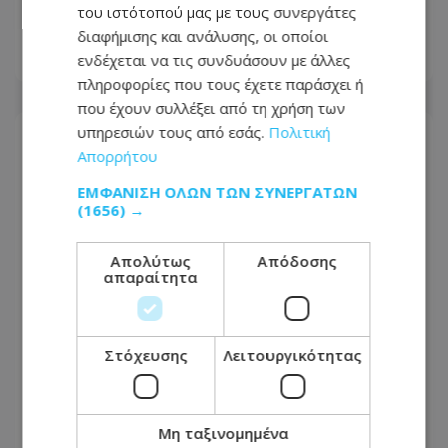
του ιστότοπού μας με τους συνεργάτες
μεθυσμένο οδηγό
διαφήμισης και ανάλυσης, οι οποίοι
ενδέχεται να τις συνδυάσουν με άλλες
07.08.2026 - 10:05
πληροφορίες που τους έχετε παράσχει ή
που έχουν συλλέξει από τη χρήση των
υπηρεσιών τους από εσάς.
Πολιτική
Απορρήτου
ΕΜΦΆΝΙΣΗ ΌΛΩΝ ΤΩΝ ΣΥΝΕΡΓΑΤΏΝ
(1656) →
Απολύτως
Απόδοσης
απαραίτητα
Στόχευσης
Λειτουργικότητας
Κλειστή βασική διασταύρωση στον
Στρόβολο – Οδικά έργα φέρνουν
Μη ταξινομημένα
κυκλοφοριακές ρυθμίσεις