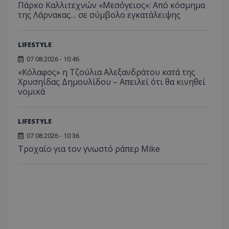
Πάρκο Καλλιτεχνών «Μεσόγειος»: Από κόσμημα
Analyti
διατήρ
της Λάρνακας… σε σύμβολο εγκατάλειψης
κατάσ
περιόδ
σύνδεσ
LIFESTYLE
07.08.2026 - 10:46
«Κόλαφος» η Τζούλια Αλεξανδράτου κατά της
Χρυσηίδας Δημουλίδου – Απειλεί ότι θα κινηθεί
νομικά
LIFESTYLE
07.08.2026 - 10:36
Τροχαίο για τον γνωστό ράπερ Mike