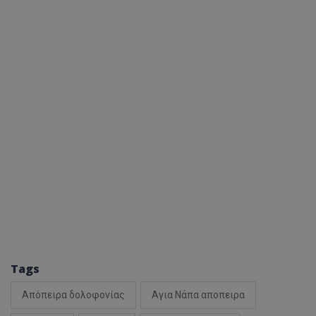
Tags
Απόπειρα δολοφονίας
Αγια Νάπα αποπειρα