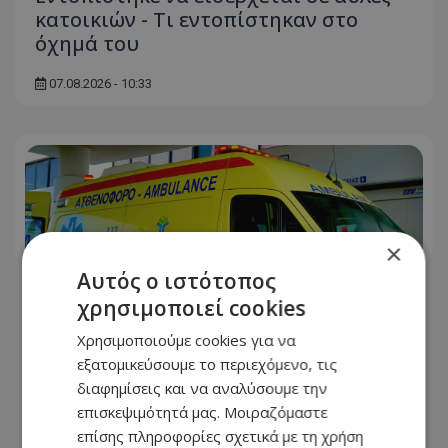
κατοικιών - Τι εντοπίστηκαν στο
όχημά του
07.08.2026 - 10:33
×
Αυτός ο ιστότοπος
χρησιμοποιεί cookies
Χρησιμοποιούμε cookies για να
εξατομικεύσουμε το περιεχόμενο, τις
διαφημίσεις και να αναλύσουμε την
επισκεψιμότητά μας. Μοιραζόμαστε
Δίνει μάχη 16χρονος μετά από
επίσης πληροφορίες σχετικά με τη χρήση
τροχαίο: Παρασύρθηκε από