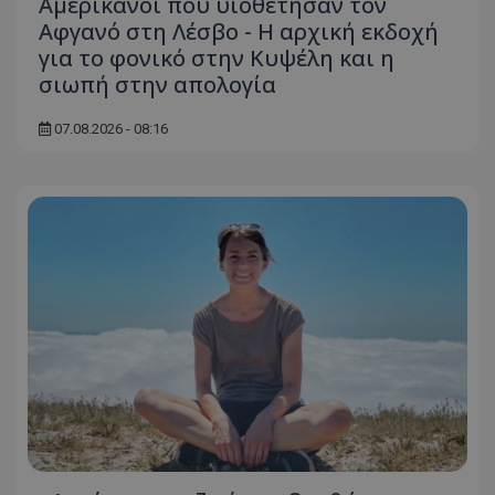
Αμερικανοί που υιοθέτησαν τον
τον 
τον τρ
του 
οποίο 
Αφγανό στη Λέσβο - Η αρχική εκδοχή
επισκέπ
για το φονικό στην Κυψέλη και η
πρόσβα
ιστοσε
σιωπή στην απολογία
Συλλέγε
για τις
του χρ
07.08.2026 - 08:16
ιστοσε
ποιες σ
έχουν 
_ga_J7RS52TMNC
.tothemaonline.com
1 χρόνος 1
Αυτό τ
μήνας
χρησιμ
από το
Analyti
διατήρ
κατάσ
περιόδ
σύνδεσ