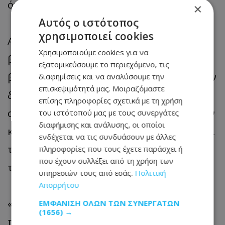
ότι ο βιολογικός πατέρας είχε σκοτωθεί.
×
Αυτός ο ιστότοπος
χρησιμοποιεί cookies
Από τις καταθέσεις που ξεχώρισαν και
Χρησιμοποιούμε cookies για να
βάρυναν ακόμα περισσότερο το ήδη
εξατομικεύσουμε το περιεχόμενο, τις
βαρύ κλίμα στην αίθουσα ήταν αυτές των
διαφημίσεις και να αναλύσουμε την
επισκεψιμότητά μας. Μοιραζόμαστε
διασωστών και των γιατρών του ΕΚΑΒ, οι
επίσης πληροφορίες σχετικά με τη χρήση
οποίοι περιέγραψαν με λεπτομέρειες την
του ιστότοπού μας με τους συνεργάτες
διαφήμισης και ανάλυσης, οι οποίοι
κατάσταση που αντίκρισαν στο σπίτι και
ενδέχεται να τις συνδυάσουν με άλλες
την εικόνα του παιδιού κατά την άφιξή
πληροφορίες που τους έχετε παράσχει ή
που έχουν συλλέξει από τη χρήση των
τους.
υπηρεσιών τους από εσάς.
Πολιτική
Απορρήτου
«Φτάσαμε σε 3 λεπτά από τη στιγμή που
ΕΜΦΆΝΙΣΗ ΌΛΩΝ ΤΩΝ ΣΥΝΕΡΓΑΤΏΝ
(1656) →
πήραμε την κλήση. Μπήκαμε μέσα στο