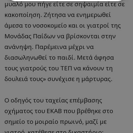
μυαλό μου πήγε είτε σε σηψαιμία είτε σε
κακοποίηση. Ζήτησα να ενημερωθεί
Απολύτως απαραίτητα
Απόδοσης
Στόχευσης
Λειτουργικότητας
άμεσα το νοσοκομείο και οι γιατροί της
Μη ταξινομημένα
Μονάδας Παίδων να βρίσκονται στην
Τα απολύτως απαραίτητα cookies επιτρέπουν
ανάνηψη. Παρέμεινα μέχρι να
βασικές λειτουργίες του ιστότοπου, όπως τη
σύνδεση χρήστη και τη διαχείριση λογαριασμού.
Ο ιστότοπος δεν μπορεί να χρησιμοποιηθεί σωστά
διασωληνωθεί το παιδί. Μετά άφησα
χωρίς τα απολύτως απαραίτητα cookies.
τους γιατρούς του ΤΕΠ να κάνουν τη
Ονοματεπώνυμο
Προμηθευτής
/
Πεδίο
δουλειά τους» συνέχισε η μάρτυρας.
usprivacy
.lifenewscy.tothemaonline.com
Ο οδηγός του ταχείας επέμβασης
οχήματος του ΕΚΑΒ που βρέθηκε στο
σημείο το μοιραίο πρωινό, μαζί με
γιατρό, κατέθεσε στο δικαστήριο: