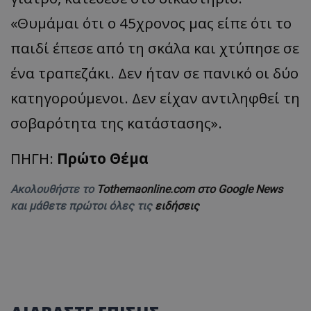
ASP.NET_SessionId
Microsoft Corporation
«Θυμάμαι ότι ο 45χρονος μας είπε ότι το
themasports.tothemaonline.co
παιδί έπεσε από τη σκάλα και χτύπησε σε
ένα τραπεζάκι. Δεν ήταν σε πανικό οι δύο
κατηγορούμενοι. Δεν είχαν αντιληφθεί τη
σοβαρότητα της κατάστασης».
ΠΗΓΗ:
Πρώτο Θέμα
Ακολουθήστε το
Tothemaonline.com στο Google News
και μάθετε πρώτοι όλες τις
ειδήσεις
VISITOR_PRIVACY_METADATA
YouTube
.youtube.com