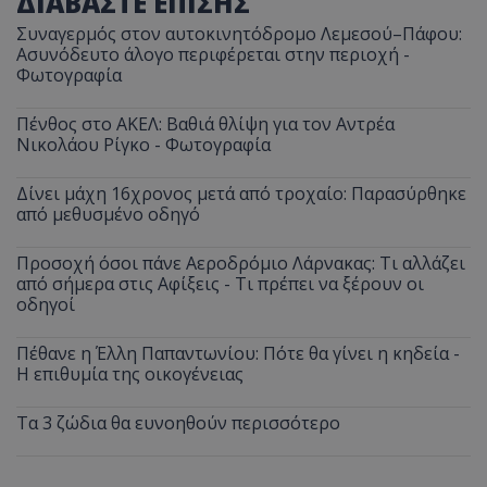
ΔΙΑΒΑΣΤΕ ΕΠΙΣΗΣ
Συναγερμός στον αυτοκινητόδρομο Λεμεσού–Πάφου:
Ασυνόδευτο άλογο περιφέρεται στην περιοχή -
Φωτογραφία
Πένθος στο ΑΚΕΛ: Βαθιά θλίψη για τον Αντρέα
Νικολάου Ρίγκο - Φωτογραφία
Δίνει μάχη 16χρονος μετά από τροχαίο: Παρασύρθηκε
από μεθυσμένο οδηγό
Προσοχή όσοι πάνε Αεροδρόμιο Λάρνακας: Τι αλλάζει
από σήμερα στις Αφίξεις - Τι πρέπει να ξέρουν οι
__cf_bm
Cloudflare Inc.
οδηγοί
.onesignal.com
Πέθανε η Έλλη Παπαντωνίου: Πότε θα γίνει η κηδεία -
Η επιθυμία της οικογένειας
Τα 3 ζώδια θα ευνοηθούν περισσότερο