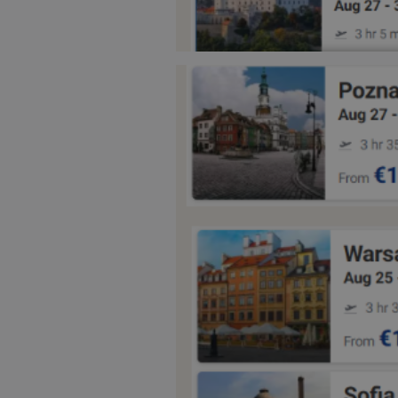
ASP.NET_SessionI
msToken
CookieScriptConse