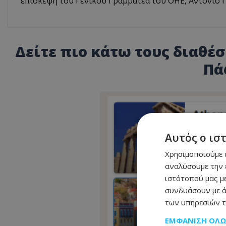
επίσκεψη του Γενικού Γραμματέα του ΟΗΕ, Αντόνιο Γ
Δείτε πιο κάτω τους διαθέ
Πά
Αυτός ο ισ
Χρησιμοποιούμε c
αναλύσουμε την 
ιστότοπού μας με
συνδυάσουν με ά
των υπηρεσιών τ
ΕΜΦΆΝΙΣΗ ΌΛ