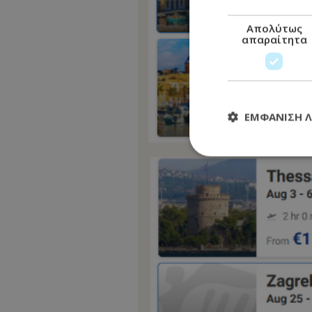
Απολύτως
απαραίτητα
ΕΜΦΆΝΙΣΗ 
Απολύτω
Τα απολύτως απαραί
διαχείριση λογαρια
Ονοματεπώνυμο
usprivacy