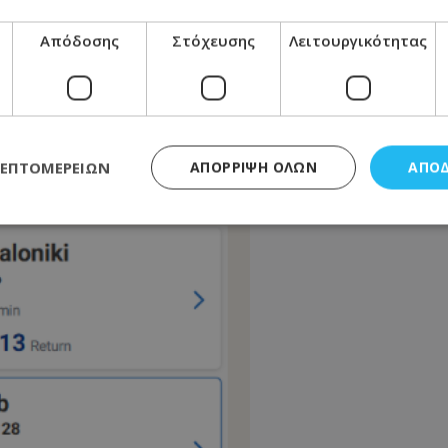
Απόδοσης
Στόχευσης
Λειτουργικότητας
ΛΕΠΤΟΜΕΡΕΙΏΝ
ΑΠΌΡΡΙΨΗ ΌΛΩΝ
ΑΠΟ
ς απαραίτητα
Απόδοσης
Στόχευσης
Λειτουργικότητας
Μη ταξι
τητα cookies επιτρέπουν βασικές λειτουργίες του ιστότοπου, όπως τη σύνδεση χρή
σμού. Ο ιστότοπος δεν μπορεί να χρησιμοποιηθεί σωστά χωρίς τα απολύτως απαραί
Προμηθευτής
/
Πεδίο
Λήξη
Περιγραφή
.lifenewscy.tothemaonline.com
1 χρόνος 3
Αυτό το cookie 
εβδομάδες
κράτος συγκατά
σχετικά με την
την ιδιωτικότη
κανονισμό απο
Ηνωμένων Πολιτ