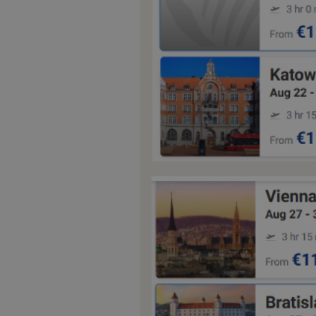
ASP.NET_SessionI
VISITOR_PRIVACY
__cf_bm
__cf_bm