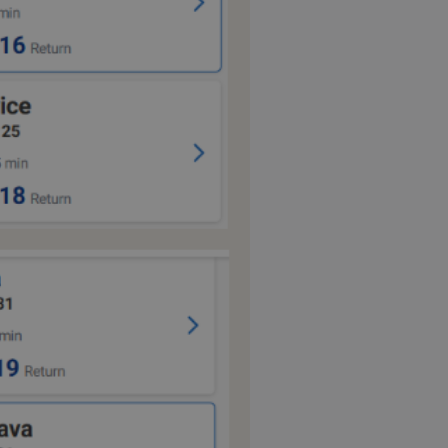
d
συνεδρία
Αυτό το cookie 
Microsoft Corporation
Doubleclick και
themasports.tothemaonline.com
πληροφορίες σχ
με τον οποίο ο 
χρησιμοποιεί το
τυχόν διαφημίσ
έχει δει ο τελικ
επισκεφθεί τον 
_METADATA
5 μήνες 4
Αυτό το cookie 
YouTube
εβδομάδες
για να αποθηκεύ
.youtube.com
συγκατάθεση το
επιλογές απορρ
αλληλεπίδρασή 
ιστοσελίδα. Κα
σχετικά με τη 
επισκέπτη σχετι
πολιτικές και ρ
απορρήτου, εξα
οι προτιμήσεις 
μελλοντικές συν
29 λεπτά 58
Αυτό το cookie 
Cloudflare Inc.
δευτερόλεπτα
για τη διάκρισ
.onesignal.com
και ρομπότ. Αυτ
για τον ιστότοπ
κάνει έγκυρες α
τη χρήση του ι
29 λεπτά 59
Αυτό το cookie 
Cloudflare Inc.