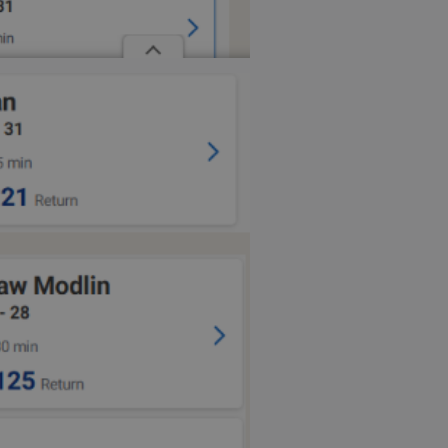
δευτερόλεπτα
για τη διάκρισ
.twitter.com
και ρομπότ. Αυτ
για τον ιστότοπ
κάνει έγκυρες α
τη χρήση του ι
d
συνεδρία
Αυτό το cookie 
Microsoft Corporation
Doubleclick και
lifenewscy.tothemaonline.com
πληροφορίες σχ
με τον οποίο ο 
χρησιμοποιεί το
τυχόν διαφημίσ
έχει δει ο τελικ
επισκεφθεί τον 
.tiktok.com
1 εβδομάδα 3
Αυτό το cookie 
μέρες
για σκοπούς τα
ασφάλειας, εξα
χρήστες παραμέ
και τα δεδομένα
εξασφαλισμένα
περιηγούνται μ
ιστοσελίδας ή 
τις υπηρεσίες τ
nt
4 εβδομάδες
Αυτό το cookie 
CookieScript
2 μέρες
από την υπηρεσί
www.tothemaonline.com
Script.com για 
προτιμήσεις συ
επισκέπτη Είναι
banner cookie 
να λειτουργεί σ