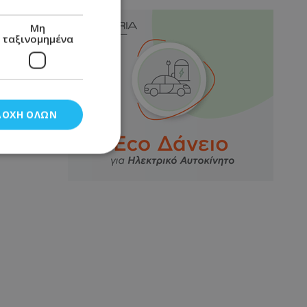
Μη
ταξινομημένα
ΔΟΧΉ ΌΛΩΝ
νομημένα
στη και τη
τητα cookies.
αποθηκεύει το
θεσης του χρήστη
 παρακολούθηση και
τα σύμφωνα με τον
ρρήτου των
ειών.