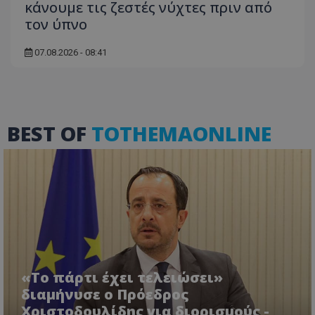
κάνουμε τις ζεστές νύχτες πριν από
τον ύπνο
07.08.2026 - 08:41
BEST OF
TOTHEMAONLINE
usprivacy
.themasports.tothemaonline.co
«Το πάρτι έχει τελειώσει»
διαμήνυσε ο Πρόεδρος
Χριστοδουλίδης για διορισμούς -