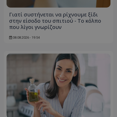
ASP.NET_SessionId
Microsoft Corporation
themasports.tothemaonline.co
Γιατί συστήνεται να ρίχνουμε ξίδι
στην είσοδο του σπιτιού - Το κόλπο
που λίγοι γνωρίζουν
08.08.2026 - 19:54
VISITOR_PRIVACY_METADATA
YouTube
.youtube.com