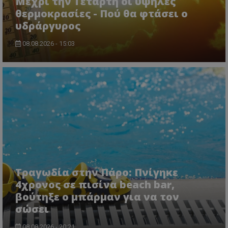
Μέχρι την Τετάρτη οι υψηλές
θερμοκρασίες - Πού θα φτάσει ο
υδράργυρος
08.08.2026 - 15:03
Τραγωδία στην Πάρο: Πνίγηκε
4χρονος σε πισίνα beach bar,
βούτηξε ο μπάρμαν για να τον
σώσει
08.08.2026 - 20:21