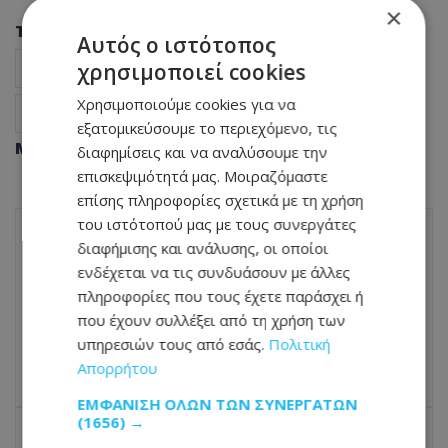
×
Tags
Αυτός ο ιστότοπος
χρησιμοποιεί cookies
Υγεία
Ειδήσεις Κύπρος
Κύπρος Νέα Είδηση
Χρησιμοποιούμε cookies για να
Φλεγμονή
εξατομικεύσουμε το περιεχόμενο, τις
Μοιράσου αυτό το άρθρο
διαφημίσεις και να αναλύσουμε την
επισκεψιμότητά μας. Μοιραζόμαστε
επίσης πληροφορίες σχετικά με τη χρήση
του ιστότοπού μας με τους συνεργάτες
διαφήμισης και ανάλυσης, οι οποίοι
ΠΡΟΗΓΟΎΜΕΝΟ ΆΡΘΡΟ
ενδέχεται να τις συνδυάσουν με άλλες
Τραγωδία: Νεκρός 49χρονος σε τροχαίο
πληροφορίες που τους έχετε παράσχει ή
δυστύχημα με μοτοσικλέτα στην
που έχουν συλλέξει από τη χρήση των
Αργολίδα
υπηρεσιών τους από εσάς.
Πολιτική
23.06.2026 - 11:46
Απορρήτου
ΕΜΦΆΝΙΣΗ ΌΛΩΝ ΤΩΝ ΣΥΝΕΡΓΑΤΏΝ
(1656) →