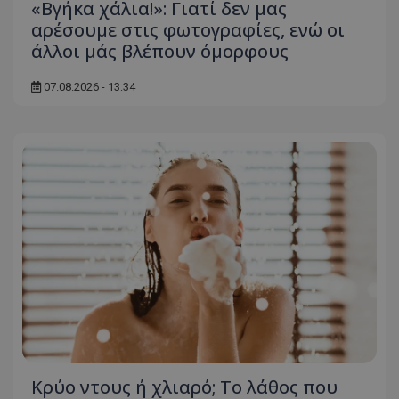
«Βγήκα χάλια!»: Γιατί δεν μας
αρέσουμε στις φωτογραφίες, ενώ οι
άλλοι μάς βλέπουν όμορφους
07.08.2026 - 13:34
msToken
.tiktok.com
CookieScriptConsent
CookieScript
www.tothemaonline.com
Κρύο ντους ή χλιαρό; Το λάθος που