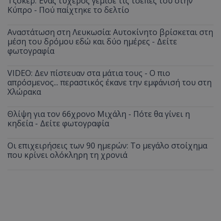
Τζόκερ: Ένας τυχερός γέμισε τις τσέπες του στην
Κύπρο - Πού παίχτηκε το δελτίο
Αναστάτωση στη Λευκωσία: Αυτοκίνητο βρίσκεται στη
μέση του δρόμου εδώ και δύο ημέρες - Δείτε
φωτογραφία
VIDEO: Δεν πίστευαν στα μάτια τους - Ο πιο
απρόσμενος... περαστικός έκανε την εμφάνισή του στη
Χλώρακα
Θλίψη για τον 66χρονο Μιχάλη - Πότε θα γίνει η
κηδεία - Δείτε φωτογραφία
Οι επιχειρήσεις των 90 ημερών: Το μεγάλο στοίχημα
που κρίνει ολόκληρη τη χρονιά