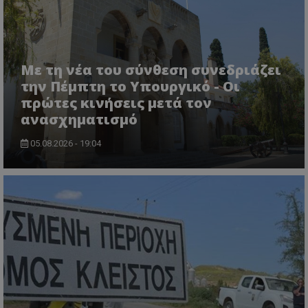
Με τη νέα του σύνθεση συνεδριάζει
την Πέμπτη το Υπουργικό - Οι
πρώτες κινήσεις μετά τον
ανασχηματισμό
05.08.2026 - 19:04
CookieScriptConsent
CookieScript
www.tothemaonline.com