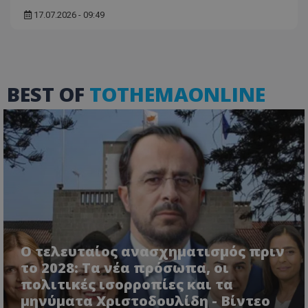
17.07.2026 - 09:49
BEST OF
TOTHEMAONLINE
VISITOR_PRIVACY_METADATA
YouTube
.youtube.com
Ο τελευταίος ανασχηματισμός πριν
το 2028: Τα νέα πρόσωπα, οι
πολιτικές ισορροπίες και τα
μηνύματα Χριστοδουλίδη - Βίντεο