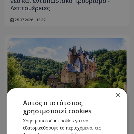
νέο και εντυπωσιακό προορισμό -
Λεπτομέρειες
25.07.2026 - 12:37
×
Αυτός ο ιστότοπος
χρησιμοποιεί cookies
Ταξίδια: 17 μέρη που μοιάζουν
Χρησιμοποιούμε cookies για να
εξωπραγματικά – Κι όμως βρίσκονται
εξατομικεύσουμε το περιεχόμενο, τις