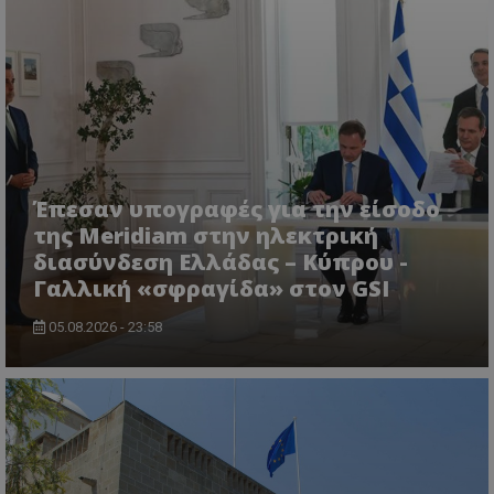
ASP.NET_SessionId
Microsoft Corporation
lifenewscy.tothemaonline.com
Έπεσαν υπογραφές για την είσοδο
της Meridiam στην ηλεκτρική
διασύνδεση Ελλάδας – Κύπρου -
Γαλλική «σφραγίδα» στον GSI
05.08.2026 - 23:58
msToken
.tiktok.com