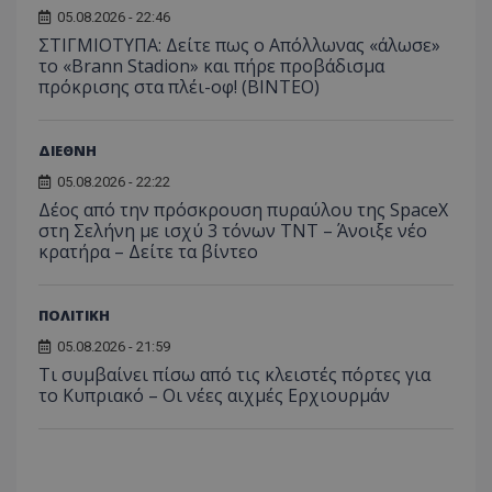
05.08.2026 - 22:46
_ga_J7RS52TMNC
.tothemaonline.com
1 χρόνος 1
Αυτό τ
ΣΤΙΓΜΙΟΤΥΠΑ: Δείτε πως ο Απόλλωνας «άλωσε»
μήνας
χρησιμ
από το
το «Brann Stadion» και πήρε προβάδισμα
Analyti
πρόκρισης στα πλέι-οφ! (ΒΙΝΤΕΟ)
διατήρ
κατάσ
περιόδ
σύνδεσ
ΔΙΕΘΝΗ
05.08.2026 - 22:22
Δέος από την πρόσκρουση πυραύλου της SpaceX
στη Σελήνη με ισχύ 3 τόνων TNT – Άνοιξε νέο
κρατήρα – Δείτε τα βίντεο
ΠΟΛΙΤΙΚΗ
05.08.2026 - 21:59
Τι συμβαίνει πίσω από τις κλειστές πόρτες για
το Κυπριακό – Οι νέες αιχμές Ερχιουρμάν