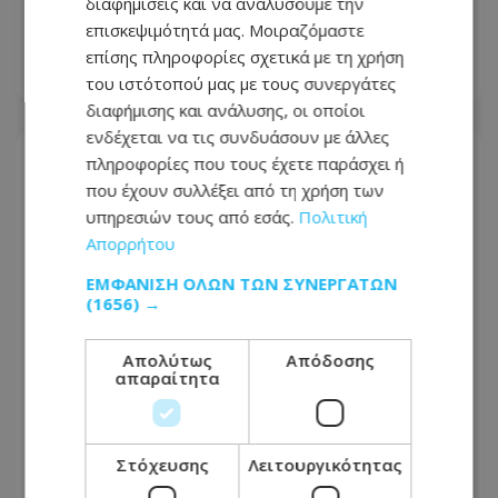
στην Ευρώπη - Δες τη λίστα που έγινε
διαφημίσεις και να αναλύσουμε την
viral – Φωτογραφίες
επισκεψιμότητά μας. Μοιραζόμαστε
επίσης πληροφορίες σχετικά με τη χρήση
25.07.2026 - 07:25
του ιστότοπού μας με τους συνεργάτες
διαφήμισης και ανάλυσης, οι οποίοι
ενδέχεται να τις συνδυάσουν με άλλες
πληροφορίες που τους έχετε παράσχει ή
που έχουν συλλέξει από τη χρήση των
υπηρεσιών τους από εσάς.
Πολιτική
Απορρήτου
ΕΜΦΆΝΙΣΗ ΌΛΩΝ ΤΩΝ ΣΥΝΕΡΓΑΤΏΝ
(1656) →
Απολύτως
Απόδοσης
απαραίτητα
Πτώχευση-βόμβα: Οριστικό λουκέτο
Στόχευσης
Λειτουργικότητας
σε γνωστή αεροπορική – Ξεκινά το