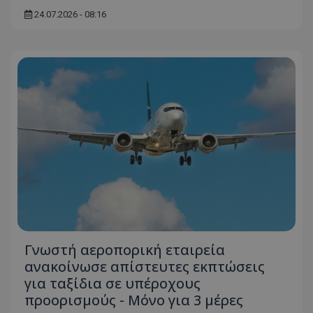
βασικές λειτουργίες του ιστότοπου, όπως τη
σύνδεση χρήστη και τη διαχείριση λογαριασμού.
24.07.2026 - 08:16
Ο ιστότοπος δεν μπορεί να χρησιμοποιηθεί σωστά
χωρίς τα απολύτως απαραίτητα cookies.
Ονοματεπώνυμο
Προμηθευτής
/
Πεδίο
usprivacy
.lifenewscy.tothemaonline.com
ASP.NET_SessionId
Microsoft Corporation
themasports.tothemaonline.co
Γνωστή αεροπορική εταιρεία
ανακοίνωσε απίστευτες εκπτώσεις
για ταξίδια σε υπέροχους
προορισμούς - Μόνο για 3 μέρες